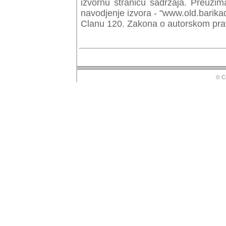
izvornu stranicu sadrzaja. Preuzim
navodjenje izvora - "www.old.barika
Clanu 120. Zakona o autorskom prav
© Copyr