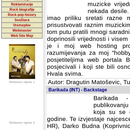
muzicke vrijed
Reklamiranje
Rock biografije
nekada desile
Rock-pop history
imao priliku sretati razne 
Svaštara
prisustvovati raznim muzick
Vremeplov
Webmaster
tom putu pratili mnogi saradni
Web Site Map
doprinosili vrijednosti i vise
je i moj web hosting prov
razumijevanja za moj "hobb
posjetiteljima web portala 
posjecivali i koji ste bili o
Hvala svima.
Autor: Dragutin Matoševic, Tu
Reklamno mjesto 1
Barikada (INT) - Backstage
Barikada -
publikovanju
koja su se 
godine. Te izvjestaje najcesce
Reklamno mjesto 2
HR), Darko Budna (Koprivnic