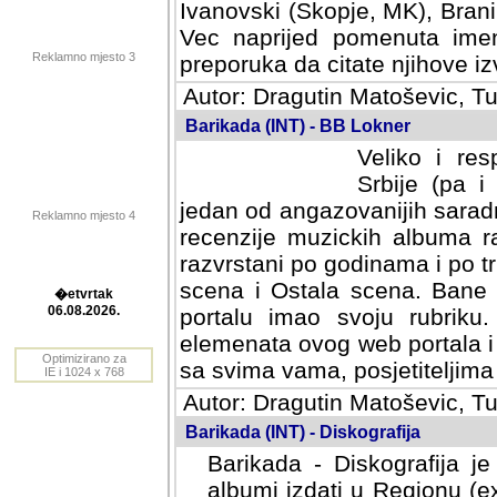
Ivanovski (Skopje, MK), Bran
Vec naprijed pomenuta ime
Reklamno mjesto 3
preporuka da citate njihove izv
Autor: Dragutin Matoševic, Tu
Barikada (INT) - BB Lokner
Veliko i res
Srbije (pa i
jedan od angazovanijih sarad
Reklamno mjesto 4
recenzije muzickih albuma ra
razvrstani po godinama i po t
scena i Ostala scena. Bane 
portalu imao svoju rubriku.
�etvrtak
elemenata ovog web portala i 
06.08.2026.
sa svima vama, posjetiteljima
Optimizirano za
Autor: Dragutin Matoševic, Tu
IE i 1024 x 768
Barikada (INT) - Diskografija
Barikada - Diskografija je
albumi izdati u Regionu (ex 