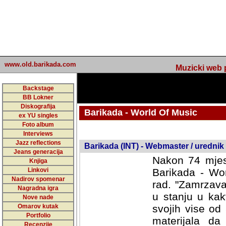
www.old.barikada.com
Muzicki web p
Backstage
BB Lokner
Diskografija
Barikada - World Of Music
ex YU singles
Foto album
undefined
Interviews
Jazz reflections
Barikada (INT) - Webmaster / urednik
Jeans generacija
Nakon 74 mjes
Knjiga
Linkovi
Barikada - Wor
Nadirov spomenar
rad. "Zamrzava
Nagradna igra
u stanju u kak
Nove nade
Omarov kutak
svojih vise od
Portfolio
materijala da 
Recenzije