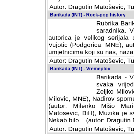
Autor: Dragutin Matoševic, Tu
Barikada (INT) - Rock-pop history
Rubrika Barik
saradnika. V
autorica je velikog serijal
Vujotic (Podgorica, MNE), aut
umjetnicima koji su nas, nazalo
Autor: Dragutin Matoševic, Tu
Barikada (INT) - Vremeplov
Barikada - V
svaka vrijedna
Milovic, MNE)
MNE), Nadirov spomenar (auto
Milenko Mišo Maric, UK), Muz
Muzika je svirala (autor: D
(autor: Dragutin Matosevic, BiH
Autor: Dragutin Matoševic, Tu