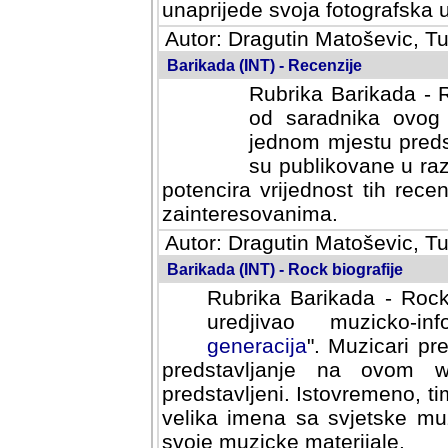
svoja fotografska umijeca.
Autor: Dragutin Matoševic, Tu
Barikada (INT) - Recenzije
Rubrika Barikada - R
od saradnika ovog 
jednom mjestu predst
su publikovane u ra
potencira vrijednost tih rece
zainteresovanima.
Autor: Dragutin Matoševic, Tu
Barikada (INT) - Rock biografije
Rubrika Barikada - Rock
uredjivao muzicko-informa
Muzicari predstavljeni u to
na ovom web portalu cime
Istovremeno, tim nacinom ra
sa svjetske muzicke scene da
materijale.