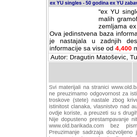
ex YU singles - 50 godina ex YU zab
"ex YU singl
malih gramof
zemljama ex 
Ova jedinstvena baza informa
je nastajala u zadnjih des
informacije sa vise od
4,400
m
Autor: Dragutin Matoševic, Tu
Svi materijali na stranici www.old.b
preuzimamo odgovornost za istini
troskove (stete) nastale zbog kriv
istinitost clanaka, vlasnistvo nad au
ovdje koriste, a preuzeti su s drugi
Nije dopusteno prestampavanje nit
www.old.barikada.com bez pism
Preuzimanje sadrzaja dozvoljeno 