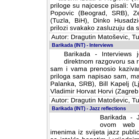
priloge su najcesce pisali: Vl
Popovic (Beograd, SRB), Ze
(Tuzla, BiH), Dinko Husadzi
prilozi svakako zasluzuju da se
Autor: Dragutin Matoševic, Tu
Barikada (INT) - Interviews
Barikada - Interviews 
direktnom razgovoru sa r
sam i vama prenosio kazivan
priloga sam napisao sam, mad
Palanka, SRB), Bill Kapelj (L
Vladimir Horvat Horvi (Zagreb,
Autor: Dragutin Matoševic, Tu
Barikada (INT) - Jazz reflections
Barikada - J
ovom web po
imenima iz svijeta jazz publi