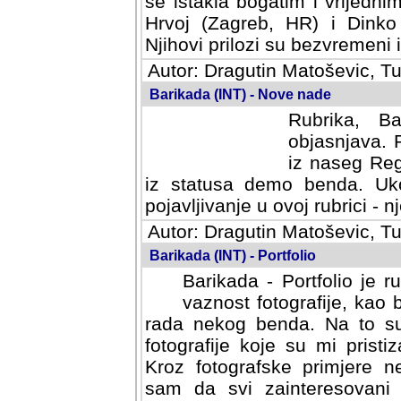
se istakla bogatim i vrijedni
Hrvoj (Zagreb, HR) i Dinko
Njihovi prilozi su bezvremeni i
Autor: Dragutin Matoševic, Tu
Barikada (INT) - Nove nade
Rubrika, B
objasnjava. 
iz naseg Reg
iz statusa demo benda. Uko
pojavljivanje u ovoj rubrici - nj
Autor: Dragutin Matoševic, Tu
Barikada (INT) - Portfolio
Barikada - Portfolio je 
vaznost fotografije, kao
rada nekog benda. Na to su 
fotografije koje su mi pristiz
fotografske primjere nekolik
svi zainteresovani sistemom "