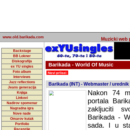
www.old.barikada.com
Muzicki web p
Backstage
BB Lokner
Diskografija
Barikada - World Of Music
ex YU singles
Foto album
Interviews
Jazz reflections
Barikada (INT) - Webmaster / urednik
Jeans generacija
Nakon 74 mj
Knjiga
Linkovi
portala Bari
Nadirov spomenar
zakljuciti 
Nagradna igra
Nove nade
Barikada - W
Omarov kutak
sada. I u sta
Portfolio
Recenzije