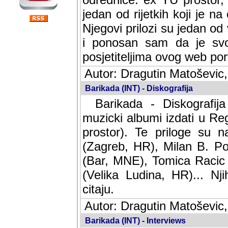
jedan od rijetkih koji je n
Njegovi prilozi su jedan od
i ponosan sam da je svoj
posjetiteljima ovog web por
Autor: Dragutin Matoševic,
Barikada (INT) - Diskografija
Barikada - Diskografija
muzicki albumi izdati u Reg
prostor). Te priloge su n
(Zagreb, HR), Milan B. Po
(Bar, MNE), Tomica Racic 
(Velika Ludina, HR)... Nj
citaju.
Autor: Dragutin Matoševic,
Barikada (INT) - Interviews