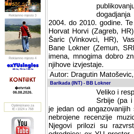
publikovan
dogadjanja
Reklamno mjesto 3
2004. do 2010. godine. Te i
Horvat Horvi (Zagreb, HR)
Šaric (Vinkovci, HR), Vas
Bane Lokner (Zemun, SRB)
imena, mnogima dobro zna
Reklamno mjesto 4
njihove izvjestaje.
Autor: Dragutin Matoševic,
Barikada (INT) - BB Lokner
�etvrtak
Veliko i res
06.08.2026.
Srbije (pa i
Optimizirano za
jedan od angazovanijih s
IE i 1024 x 768
nebrojene recenzije muzic
Njegovi prilozi su razvr
odrednice: ex YU prostor,