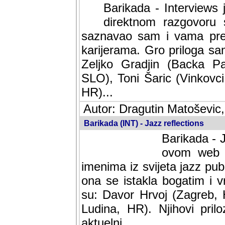
Barikada - Interviews 
direktnom razgovoru 
saznavao sam i vama pren
karijerama. Gro priloga sa
Zeljko Gradjin (Backa Pal
SLO), Toni Šaric (Vinkovci
HR)...
Autor: Dragutin Matoševic,
Barikada (INT) - Jazz reflections
Barikada - J
ovom web po
imenima iz svijeta jazz pub
ona se istakla bogatim i v
su: Davor Hrvoj (Zagreb, 
Ludina, HR). Njihovi pril
aktuelni.