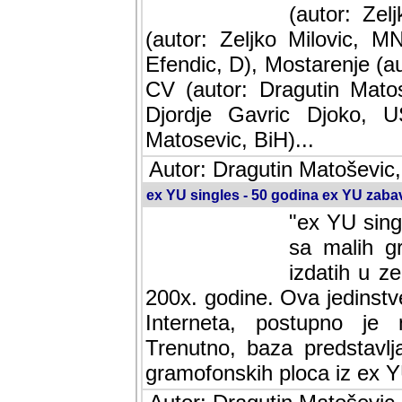
(autor: Ze
(autor: Zeljko Milovic, M
Efendic, D), Mostarenje (a
CV (autor: Dragutin Matos
Djordje Gavric Djoko, US
Matosevic, BiH)...
Autor: Dragutin Matoševic,
ex YU singles - 50 godina ex YU zab
"ex YU sing
sa malih g
izdatih u z
200x. godine. Ova jedinst
Interneta, postupno je nast
baza predstavlja informaci
ploca iz ex YU.