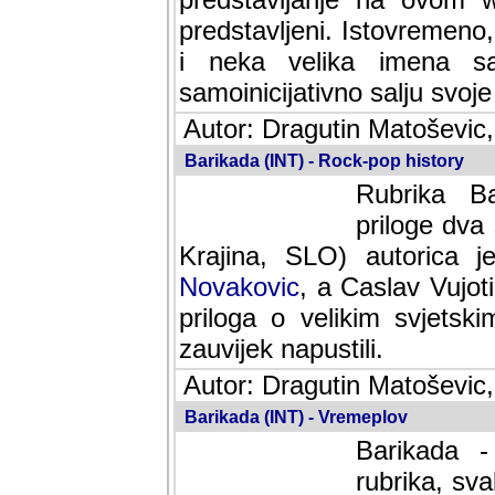
predstavljeni. Istovremen
i neka velika imena s
samoinicijativno salju svoje
Autor: Dragutin Matoševic,
Barikada (INT) - Rock-pop history
Rubrika Bari
dva saradnik
SLO) autorica je velikog s
Caslav Vujotic (Podgorica
velikim svjetskim umjetni
napustili.
Autor: Dragutin Matoševic,
Barikada (INT) - Vremeplov
Barikada -
rubrika, sva