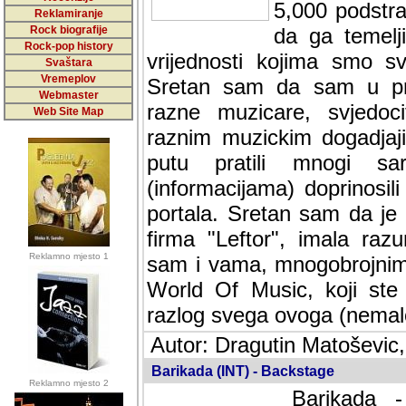
5,000 podstra
Reklamiranje
Rock biografije
da ga temelji
Rock-pop history
vrijednosti kojima smo sv
Svaštara
Vremeplov
Sretan sam da sam u protek
Webmaster
muzicare, svjedociti njih
Web Site Map
muzickim dogadjajima... Sr
mnogi saradnici koji su
doprinosili vrijednosti i v
sam da je i moj web hostin
imala razumijevanja za 
Reklamno mjesto 1
mnogobrojnim posjetitelj
Music, koji ste ga posjeciv
ovoga (nemalog) rada. Hva
Autor: Dragutin Matoševic,
Barikada (INT) - Backstage
Reklamno mjesto 2
Barikada -