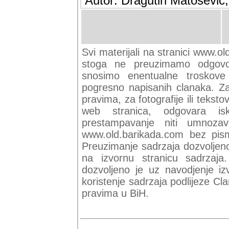
Autor: Dragutin Matoševic,
Svi materijali na stranici www.ol
stoga ne preuzimamo odgovor
snosimo enentualne troskove (
pogresno napisanih clanaka. Za 
pravima, za fotografije ili teksto
web stranica, odgovara isk
prestampavanje niti umnozav
www.old.barikada.com bez pism
Preuzimanje sadrzaja dozvoljeno
na izvornu stranicu sadrzaja
dozvoljeno je uz navodjenje iz
koristenje sadrzaja podlijeze C
pravima u BiH.