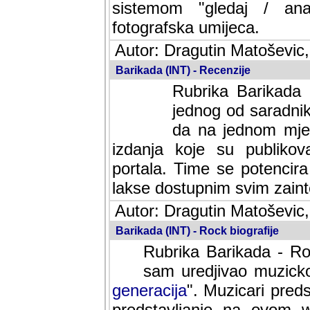
sistemom "gledaj / anal
fotografska umijeca.
Autor: Dragutin Matoševic,
Barikada (INT) - Recenzije
Rubrika Barikada -
jednog od saradnika
da na jednom mjes
izdanja koje su publik
portala. Time se potencira 
lakse dostupnim svim zain
Autor: Dragutin Matoševic,
Barikada (INT) - Rock biografije
Rubrika Barikada - Roc
sam uredjivao muzicko-
generacija
". Muzicari predst
predstavljanje na ovom w