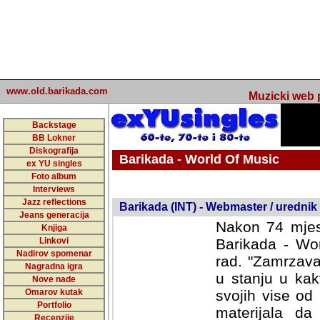
www.old.barikada.com
Muzicki web p
Backstage
BB Lokner
Diskografija
Barikada - World Of Music
ex YU singles
Foto album
undefined
Interviews
Jazz reflections
Barikada (INT) - Webmaster / urednik
Jeans generacija
Nakon 74 mjes
Knjiga
Linkovi
Barikada - Wor
Nadirov spomenar
rad. "Zamrzava
Nagradna igra
u stanju u kak
Nove nade
Omarov kutak
svojih vise od
Portfolio
materijala da 
Recenzije