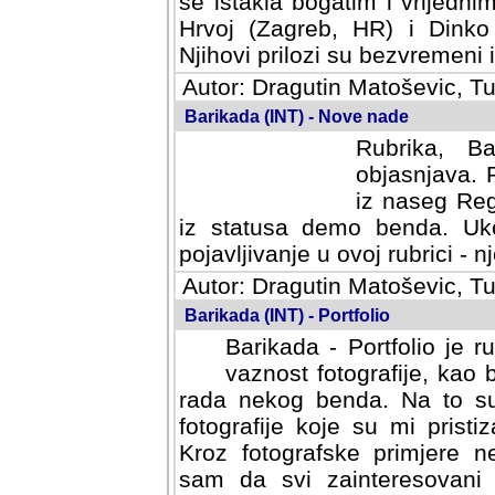
se istakla bogatim i vrijedni
Hrvoj (Zagreb, HR) i Dinko
Njihovi prilozi su bezvremeni i
Autor: Dragutin Matoševic, Tu
Barikada (INT) - Nove nade
Rubrika, B
objasnjava. 
iz naseg Reg
iz statusa demo benda. Uko
pojavljivanje u ovoj rubrici - nj
Autor: Dragutin Matoševic, Tu
Barikada (INT) - Portfolio
Barikada - Portfolio je 
vaznost fotografije, kao
rada nekog benda. Na to su 
fotografije koje su mi pristiz
fotografske primjere nekolik
svi zainteresovani sistemom "