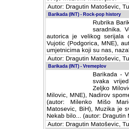
Autor: Dragutin Matoševic, Tu
Barikada (INT) - Rock-pop history
Rubrika Barik
saradnika. V
autorica je velikog serijal
Vujotic (Podgorica, MNE), aut
umjetnicima koji su nas, nazalo
Autor: Dragutin Matoševic, Tu
Barikada (INT) - Vremeplov
Barikada - V
svaka vrijedna
Milovic, MNE)
MNE), Nadirov spomenar (auto
Milenko Mišo Maric, UK), Muz
Muzika je svirala (autor: D
(autor: Dragutin Matosevic, BiH
Autor: Dragutin Matoševic, Tu