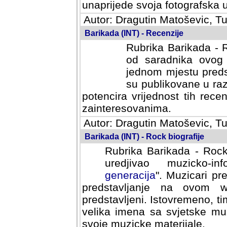
svoja fotografska umijeca.
Autor: Dragutin Matoševic, Tu
Barikada (INT) - Recenzije
Rubrika Barikada - R
od saradnika ovog 
jednom mjestu predst
su publikovane u ra
potencira vrijednost tih rece
zainteresovanima.
Autor: Dragutin Matoševic, Tu
Barikada (INT) - Rock biografije
Rubrika Barikada - Rock
uredjivao muzicko-informa
Muzicari predstavljeni u to
na ovom web portalu cime
Istovremeno, tim nacinom ra
sa svjetske muzicke scene da
materijale.