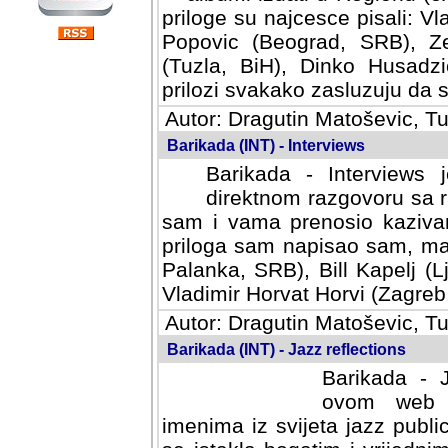
priloge su najcesce pisali: Vl
Popovic (Beograd, SRB), Ze
(Tuzla, BiH), Dinko Husadzi
prilozi svakako zasluzuju da se
Autor: Dragutin Matoševic, Tu
Barikada (INT) - Interviews
Barikada - Interviews 
direktnom razgovoru sa r
sam i vama prenosio kazivan
priloga sam napisao sam, mad
Palanka, SRB), Bill Kapelj (L
Vladimir Horvat Horvi (Zagreb,
Autor: Dragutin Matoševic, Tu
Barikada (INT) - Jazz reflections
Barikada - J
ovom web po
imenima iz svijeta jazz publi