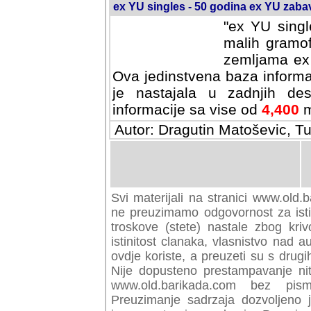
ex YU singles - 50 godina ex YU zab
"ex YU singl
malih gramof
zemljama ex 
Ova jedinstvena baza informa
je nastajala u zadnjih des
informacije sa vise od
4,400
m
Autor: Dragutin Matoševic, Tu
Svi materijali na stranici www.old.b
preuzimamo odgovornost za istini
troskove (stete) nastale zbog kriv
istinitost clanaka, vlasnistvo nad au
ovdje koriste, a preuzeti su s drugi
Nije dopusteno prestampavanje nit
www.old.barikada.com bez pism
Preuzimanje sadrzaja dozvoljeno 