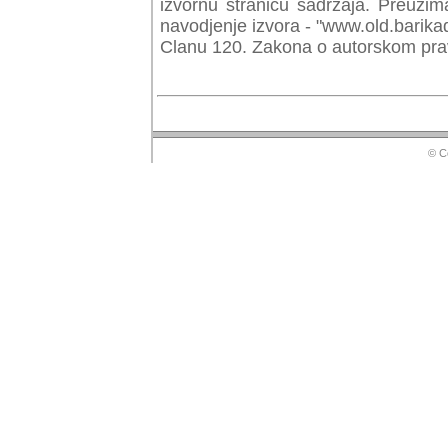
izvornu stranicu sadrzaja. Preuzim
navodjenje izvora - "www.old.barika
Clanu 120. Zakona o autorskom prav
© Copyr