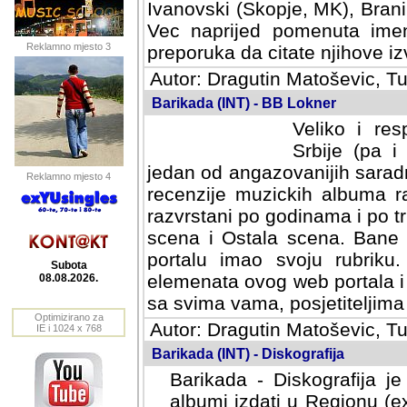
Ivanovski (Skopje, MK), Bran
Vec naprijed pomenuta ime
Reklamno mjesto 3
preporuka da citate njihove izv
Autor: Dragutin Matoševic, Tu
Barikada (INT) - BB Lokner
Veliko i res
Srbije (pa i
jedan od angazovanijih sarad
Reklamno mjesto 4
recenzije muzickih albuma ra
razvrstani po godinama i po t
scena i Ostala scena. Bane 
portalu imao svoju rubriku.
Subota
elemenata ovog web portala i 
08.08.2026.
sa svima vama, posjetiteljima
Optimizirano za
Autor: Dragutin Matoševic, Tu
IE i 1024 x 768
Barikada (INT) - Diskografija
Barikada - Diskografija je
albumi izdati u Regionu (ex 