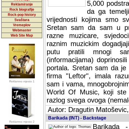
5,000 podstra
Reklamiranje
Rock biografije
da ga temelji
Rock-pop history
vrijednosti kojima smo sv
Svaštara
Vremeplov
Sretan sam da sam u protek
Webmaster
muzicare, svjedociti njih
Web Site Map
muzickim dogadjajima... Sr
mnogi saradnici koji su
doprinosili vrijednosti i v
sam da je i moj web hostin
imala razumijevanja za 
Reklamno mjesto 1
mnogobrojnim posjetitelj
Music, koji ste ga posjeciv
ovoga (nemalog) rada. Hva
Autor: Dragutin Matoševic,
Barikada (INT) - Backstage
Reklamno mjesto 2
Barikada -