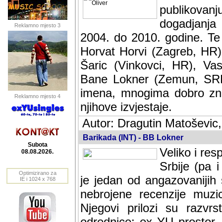
publikovan
dogadjanja
Reklamno mjesto 3
2004. do 2010. godine. Te i
Horvat Horvi (Zagreb, HR)
Šaric (Vinkovci, HR), Vas
Bane Lokner (Zemun, SRB)
imena, mnogima dobro zna
Reklamno mjesto 4
njihove izvjestaje.
Autor: Dragutin Matoševic,
Barikada (INT) - BB Lokner
Subota
Veliko i res
08.08.2026.
Srbije (pa i
Optimizirano za
jedan od angazovanijih s
IE i 1024 x 768
nebrojene recenzije muzic
Njegovi prilozi su razvr
odrednice: ex YU prostor,