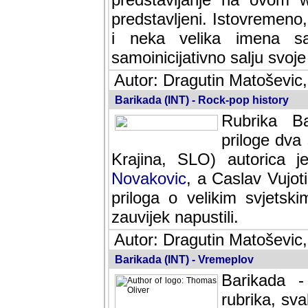
predstavljeni. Istovremen
i neka velika imena s
samoinicijativno salju svoje
Autor: Dragutin Matoševic,
Barikada (INT) - Rock-pop history
Rubrika Bari
dva saradnik
SLO) autorica je velikog s
Caslav Vujotic (Podgorica
velikim svjetskim umjetni
napustili.
Autor: Dragutin Matoševic,
Barikada (INT) - Vremeplov
Barikada -
rubrika, sva