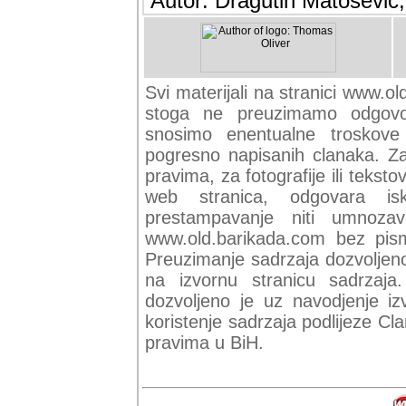
Autor: Dragutin Matoševic,
Svi materijali na stranici www.ol
stoga ne preuzimamo odgovor
snosimo enentualne troskove (
pogresno napisanih clanaka. Za 
pravima, za fotografije ili teksto
web stranica, odgovara isk
prestampavanje niti umnozav
www.old.barikada.com bez pism
Preuzimanje sadrzaja dozvoljeno
na izvornu stranicu sadrzaja
dozvoljeno je uz navodjenje iz
koristenje sadrzaja podlijeze C
pravima u BiH.