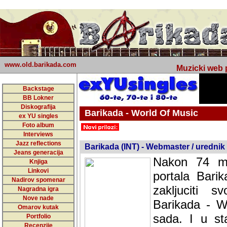
www.old.barikada.com
Muzicki web p
Backstage
BB Lokner
Diskografija
Barikada - World Of Music
ex YU singles
Foto album
undefined
Interviews
Jazz reflections
Barikada (INT) - Webmaster / urednik
Jeans generacija
Nakon 74 mj
Knjiga
Linkovi
portala Bari
Nadirov spomenar
zakljuciti 
Nagradna igra
Nove nade
Barikada - W
Omarov kutak
sada. I u sta
Portfolio
Recenzije