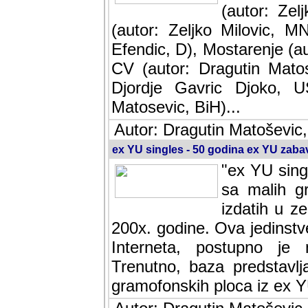
(autor: Ze
(autor: Zeljko Milovic, M
Efendic, D), Mostarenje (a
CV (autor: Dragutin Matos
Djordje Gavric Djoko, US
Matosevic, BiH)...
Autor: Dragutin Matoševic,
ex YU singles - 50 godina ex YU zab
"ex YU sing
sa malih g
izdatih u z
200x. godine. Ova jedinst
Interneta, postupno je nast
baza predstavlja informaci
ploca iz ex YU.