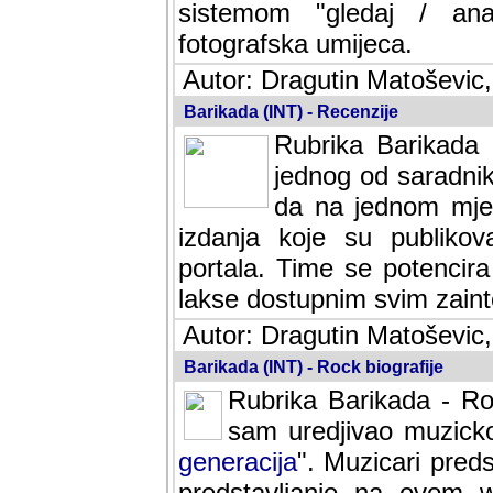
sistemom "gledaj / anal
fotografska umijeca.
Autor: Dragutin Matoševic,
Barikada (INT) - Recenzije
Rubrika Barikada -
jednog od saradnika
da na jednom mjes
izdanja koje su publik
portala. Time se potencira 
lakse dostupnim svim zain
Autor: Dragutin Matoševic,
Barikada (INT) - Rock biografije
Rubrika Barikada - Roc
sam uredjivao muzicko-
generacija
". Muzicari predst
predstavljanje na ovom w