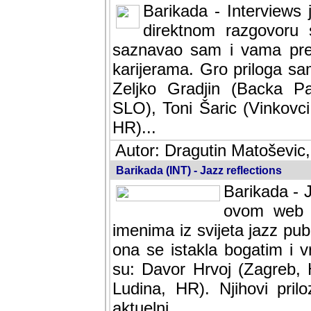
Barikada - Interviews 
direktnom razgovoru 
saznavao sam i vama pren
karijerama. Gro priloga sa
Zeljko Gradjin (Backa Pal
SLO), Toni Šaric (Vinkovci
HR)...
Autor: Dragutin Matoševic,
Barikada (INT) - Jazz reflections
Barikada - J
ovom web po
imenima iz svijeta jazz pub
ona se istakla bogatim i v
su: Davor Hrvoj (Zagreb, 
Ludina, HR). Njihovi pril
aktuelni.