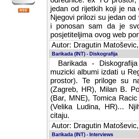
jedan od rijetkih koji je n
Njegovi prilozi su jedan od
i ponosan sam da je svoj
posjetiteljima ovog web por
Autor: Dragutin Matoševic,
Barikada (INT) - Diskografija
Barikada - Diskografija
muzicki albumi izdati u Reg
prostor). Te priloge su n
(Zagreb, HR), Milan B. Po
(Bar, MNE), Tomica Racic 
(Velika Ludina, HR)... Nj
citaju.
Autor: Dragutin Matoševic,
Barikada (INT) - Interviews