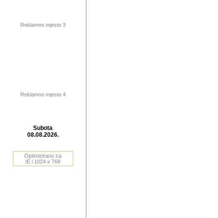
publikovan
dogadjanja
Reklamno mjesto 3
2004. do 2010. godine. Te i
Horvat Horvi (Zagreb, HR)
Šaric (Vinkovci, HR), Vas
Bane Lokner (Zemun, SRB)
imena, mnogima dobro zna
Reklamno mjesto 4
njihove izvjestaje.
Autor: Dragutin Matoševic,
Barikada (INT) - BB Lokner
Subota
Veliko i res
08.08.2026.
Srbije (pa i
Optimizirano za
jedan od angazovanijih s
IE i 1024 x 768
nebrojene recenzije muzic
Njegovi prilozi su razvr
odrednice: ex YU prostor,