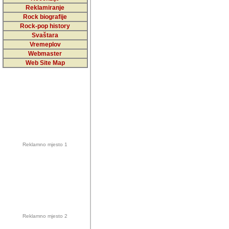
5,000 podstra
Reklamiranje
Rock biografije
da ga temelji
Rock-pop history
vrijednosti kojima smo sv
Svaštara
Vremeplov
Sretan sam da sam u protek
Webmaster
muzicare, svjedociti njih
Web Site Map
muzickim dogadjajima... Sr
mnogi saradnici koji su
doprinosili vrijednosti i v
sam da je i moj web hostin
imala razumijevanja za 
Reklamno mjesto 1
mnogobrojnim posjetitelj
Music, koji ste ga posjeciv
ovoga (nemalog) rada. Hva
Autor: Dragutin Matoševic,
Barikada (INT) - Backstage
Reklamno mjesto 2
Barikada -