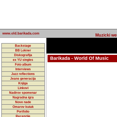
www.old.barikada.com
Muzicki web p
Backstage
BB Lokner
Diskografija
Barikada - World Of Music
ex YU singles
Foto album
undefined
Interviews
Jazz reflections
Barikada (INT) - Webmaster / urednik
Jeans generacija
Nakon 74 mj
Knjiga
Linkovi
portala Bari
Nadirov spomenar
zakljuciti 
Nagradna igra
Nove nade
Barikada - W
Omarov kutak
sada. I u sta
Portfolio
Recenzije