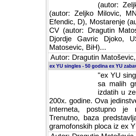
(autor: Ze
(autor: Zeljko Milovic, M
Efendic, D), Mostarenje (a
CV (autor: Dragutin Matos
Djordje Gavric Djoko, US
Matosevic, BiH)...
Autor: Dragutin Matoševic,
ex YU singles - 50 godina ex YU zab
"ex YU sing
sa malih g
izdatih u z
200x. godine. Ova jedinst
Interneta, postupno je nast
baza predstavlja informaci
ploca iz ex YU.