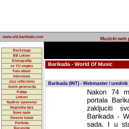
www.old.barikada.com
Muzicki web p
Backstage
BB Lokner
Diskografija
Barikada - World Of Music
ex YU singles
Foto album
undefined
Interviews
Jazz reflections
Barikada (INT) - Webmaster / urednik
Jeans generacija
Nakon 74 mj
Knjiga
Linkovi
portala Bari
Nadirov spomenar
zakljuciti 
Nagradna igra
Nove nade
Barikada - W
Omarov kutak
sada. I u sta
Portfolio
Recenzije