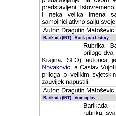
predstavljeni. Istovremen
i neka velika imena s
samoinicijativno salju svoje
Autor: Dragutin Matoševic,
Barikada (INT) - Rock-pop history
Rubrika Bari
dva saradnik
SLO) autorica je velikog s
Caslav Vujotic (Podgorica
velikim svjetskim umjetni
napustili.
Autor: Dragutin Matoševic,
Barikada (INT) - Vremeplov
Barikada -
rubrika, sva