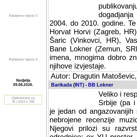
publikovan
dogadjanja
Reklamno mjesto 3
2004. do 2010. godine. Te i
Horvat Horvi (Zagreb, HR)
Šaric (Vinkovci, HR), Vas
Bane Lokner (Zemun, SRB)
imena, mnogima dobro zna
Reklamno mjesto 4
njihove izvjestaje.
Autor: Dragutin Matoševic,
Barikada (INT) - BB Lokner
Nedjelja
Veliko i res
09.08.2026.
Srbije (pa i
Optimizirano za
jedan od angazovanijih s
IE i 1024 x 768
nebrojene recenzije muzic
Njegovi prilozi su razvr
odrednice: ex YU prostor,