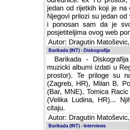
jedan od rijetkih koji je n
Njegovi prilozi su jedan od
i ponosan sam da je svoj
posjetiteljima ovog web por
Autor: Dragutin Matoševic,
Barikada (INT) - Diskografija
Barikada - Diskografija
muzicki albumi izdati u Reg
prostor). Te priloge su n
(Zagreb, HR), Milan B. Po
(Bar, MNE), Tomica Racic 
(Velika Ludina, HR)... Nj
citaju.
Autor: Dragutin Matoševic,
Barikada (INT) - Interviews