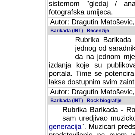
sistemom "gledaj / anal
fotografska umijeca.
Autor: Dragutin Matoševic,
Barikada (INT) - Recenzije
Rubrika Barikada -
jednog od saradnika
da na jednom mjes
izdanja koje su publik
portala. Time se potencira 
lakse dostupnim svim zain
Autor: Dragutin Matoševic,
Barikada (INT) - Rock biografije
Rubrika Barikada - Roc
sam uredjivao muzicko-
generacija
". Muzicari predst
predstavljanje na ovom w