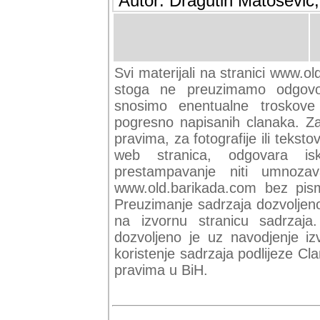
Autor: Dragutin Matoševic,
Svi materijali na stranici www.ol
stoga ne preuzimamo odgovor
snosimo enentualne troskove (
pogresno napisanih clanaka. Za 
pravima, za fotografije ili teksto
web stranica, odgovara isk
prestampavanje niti umnozav
www.old.barikada.com bez pism
Preuzimanje sadrzaja dozvoljeno
na izvornu stranicu sadrzaja
dozvoljeno je uz navodjenje iz
koristenje sadrzaja podlijeze C
pravima u BiH.