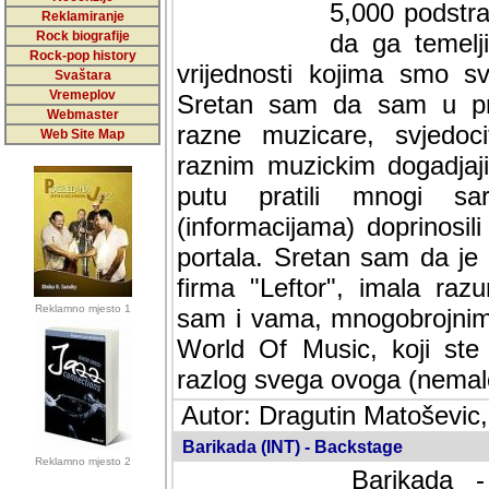
5,000 podstra
Reklamiranje
Rock biografije
da ga temelji
Rock-pop history
vrijednosti kojima smo sv
Svaštara
Vremeplov
Sretan sam da sam u protek
Webmaster
muzicare, svjedociti njih
Web Site Map
muzickim dogadjajima... Sr
mnogi saradnici koji su
doprinosili vrijednosti i v
sam da je i moj web hostin
imala razumijevanja za 
Reklamno mjesto 1
mnogobrojnim posjetitelj
Music, koji ste ga posjeciv
ovoga (nemalog) rada. Hva
Autor: Dragutin Matoševic,
Barikada (INT) - Backstage
Reklamno mjesto 2
Barikada -