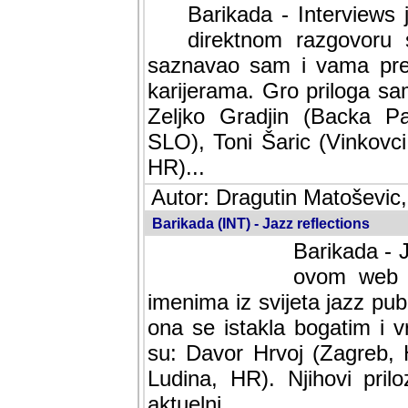
Barikada - Interviews 
direktnom razgovoru 
saznavao sam i vama pren
karijerama. Gro priloga sa
Zeljko Gradjin (Backa Pal
SLO), Toni Šaric (Vinkovci
HR)...
Autor: Dragutin Matoševic,
Barikada (INT) - Jazz reflections
Barikada - J
ovom web po
imenima iz svijeta jazz pub
ona se istakla bogatim i v
su: Davor Hrvoj (Zagreb, 
Ludina, HR). Njihovi pril
aktuelni.