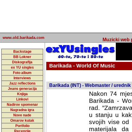
www.old.barikada.com
Muzicki web p
Backstage
BB Lokner
Diskografija
Barikada - World Of Music
ex YU singles
Foto album
undefined
Interviews
Jazz reflections
Barikada (INT) - Webmaster / urednik
Jeans generacija
Nakon 74 mjes
Knjiga
Linkovi
Barikada - Wor
Nadirov spomenar
rad. "Zamrzava
Nagradna igra
u stanju u kak
Nove nade
Omarov kutak
svojih vise od
Portfolio
materijala da 
Recenzije