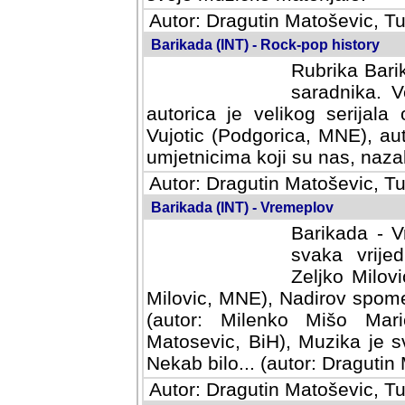
Autor: Dragutin Matoševic, Tu
Barikada (INT) - Rock-pop history
Rubrika Barik
saradnika. V
autorica je velikog serijal
Vujotic (Podgorica, MNE), aut
umjetnicima koji su nas, nazalo
Autor: Dragutin Matoševic, Tu
Barikada (INT) - Vremeplov
Barikada - V
svaka vrijedna
Milovic, MNE)
MNE), Nadirov spomenar (auto
Milenko Mišo Maric, UK), Muz
Muzika je svirala (autor: D
(autor: Dragutin Matosevic, BiH
Autor: Dragutin Matoševic, Tu