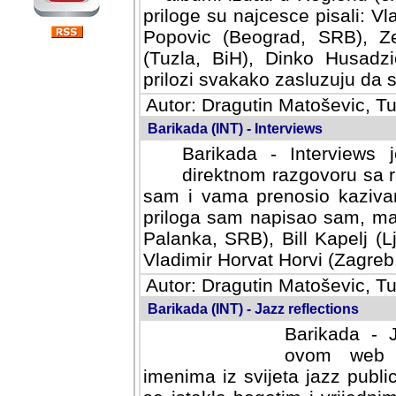
priloge su najcesce pisali: Vl
Popovic (Beograd, SRB), Ze
(Tuzla, BiH), Dinko Husadzi
prilozi svakako zasluzuju da se
Autor: Dragutin Matoševic, Tu
Barikada (INT) - Interviews
Barikada - Interviews 
direktnom razgovoru sa r
sam i vama prenosio kazivan
priloga sam napisao sam, mad
Palanka, SRB), Bill Kapelj (L
Vladimir Horvat Horvi (Zagreb,
Autor: Dragutin Matoševic, Tu
Barikada (INT) - Jazz reflections
Barikada - J
ovom web po
imenima iz svijeta jazz publi