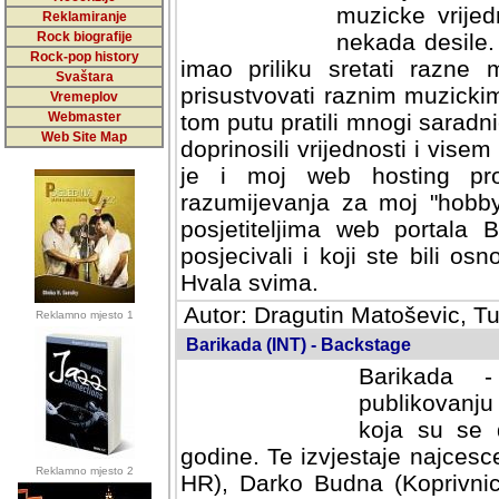
muzicke vrijed
Reklamiranje
Rock biografije
nekada desile
Rock-pop history
imao priliku sretati razne 
Svaštara
prisustvovati raznim muzick
Vremeplov
Webmaster
tom putu pratili mnogi saradni
Web Site Map
doprinosili vrijednosti i vise
je i moj web hosting prov
razumijevanja za moj "hobb
posjetiteljima web portala 
posjecivali i koji ste bili o
Hvala svima.
Autor: Dragutin Matoševic, Tu
Reklamno mjesto 1
Barikada (INT) - Backstage
Barikada -
publikovanju
koja su se 
godine. Te izvjestaje najcesce
Reklamno mjesto 2
HR), Darko Budna (Koprivnic