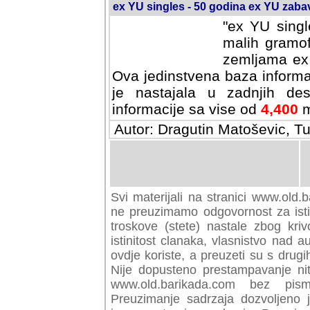
ex YU singles - 50 godina ex YU zab
"ex YU singl
malih gramof
zemljama ex 
Ova jedinstvena baza informa
je nastajala u zadnjih des
informacije sa vise od
4,400
m
Autor: Dragutin Matoševic, Tu
Svi materijali na stranici www.old.b
preuzimamo odgovornost za istini
troskove (stete) nastale zbog kriv
istinitost clanaka, vlasnistvo nad au
ovdje koriste, a preuzeti su s drugi
Nije dopusteno prestampavanje nit
www.old.barikada.com bez pism
Preuzimanje sadrzaja dozvoljeno 