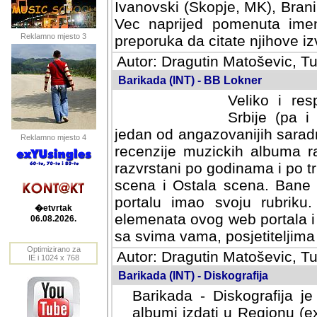
Ivanovski (Skopje, MK), Bran
Vec naprijed pomenuta ime
Reklamno mjesto 3
preporuka da citate njihove izv
Autor: Dragutin Matoševic, Tu
Barikada (INT) - BB Lokner
Veliko i res
Srbije (pa i
jedan od angazovanijih sarad
Reklamno mjesto 4
recenzije muzickih albuma ra
razvrstani po godinama i po t
scena i Ostala scena. Bane 
portalu imao svoju rubriku.
�etvrtak
elemenata ovog web portala i 
06.08.2026.
sa svima vama, posjetiteljima
Optimizirano za
Autor: Dragutin Matoševic, Tu
IE i 1024 x 768
Barikada (INT) - Diskografija
Barikada - Diskografija je
albumi izdati u Regionu (ex 