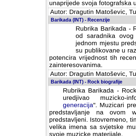
svoja fotografska umijeca.
Autor: Dragutin Matoševic, Tu
Barikada (INT) - Recenzije
Rubrika Barikada - R
od saradnika ovog 
jednom mjestu predst
su publikovane u ra
potencira vrijednost tih rece
zainteresovanima.
Autor: Dragutin Matoševic, Tu
Barikada (INT) - Rock biografije
Rubrika Barikada - Rock
uredjivao muzicko-informa
Muzicari predstavljeni u to
na ovom web portalu cime
Istovremeno, tim nacinom ra
sa svjetske muzicke scene da
materijale.