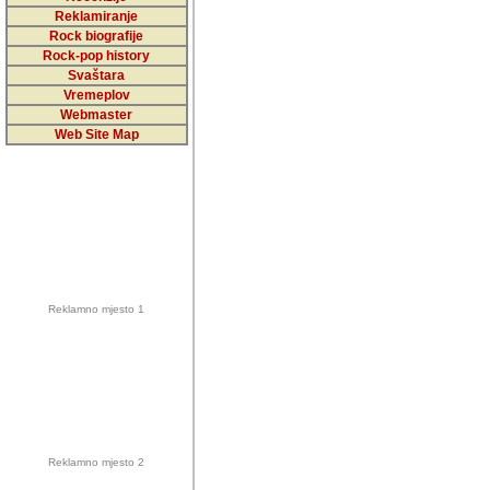
5,000 podstra
Reklamiranje
Rock biografije
da ga temelji
Rock-pop history
vrijednosti kojima smo sv
Svaštara
Vremeplov
Sretan sam da sam u protek
Webmaster
muzicare, svjedociti njih
Web Site Map
muzickim dogadjajima... Sr
mnogi saradnici koji su
doprinosili vrijednosti i v
sam da je i moj web hostin
imala razumijevanja za 
Reklamno mjesto 1
mnogobrojnim posjetitelj
Music, koji ste ga posjeciv
ovoga (nemalog) rada. Hva
Autor: Dragutin Matoševic,
Barikada (INT) - Backstage
Reklamno mjesto 2
Barikada -