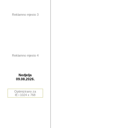
publikovan
dogadjanja
Reklamno mjesto 3
2004. do 2010. godine. Te i
Horvat Horvi (Zagreb, HR)
Šaric (Vinkovci, HR), Vas
Bane Lokner (Zemun, SRB)
imena, mnogima dobro zna
Reklamno mjesto 4
njihove izvjestaje.
Autor: Dragutin Matoševic,
Barikada (INT) - BB Lokner
Nedjelja
Veliko i res
09.08.2026.
Srbije (pa i
Optimizirano za
jedan od angazovanijih s
IE i 1024 x 768
nebrojene recenzije muzic
Njegovi prilozi su razvr
odrednice: ex YU prostor,