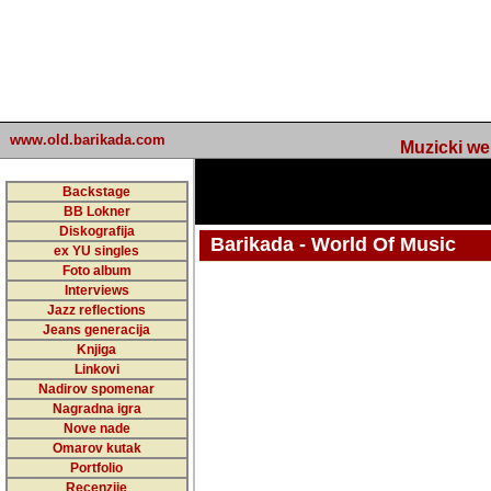
www.old.barikada.com
Muzicki web p
Backstage
BB Lokner
Diskografija
Barikada - World Of Music
ex YU singles
Foto album
Interviews
Jazz reflections
Barikada (INT) - Webmaster / urednik
Jeans generacija
Nakon 74 mj
Knjiga
Linkovi
portala Bari
Nadirov spomenar
zakljuciti 
Nagradna igra
Nove nade
Barikada - W
Omarov kutak
sada. I u sta
Portfolio
Recenzije