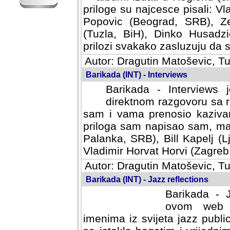
priloge su najcesce pisali: Vl
Popovic (Beograd, SRB), Ze
(Tuzla, BiH), Dinko Husadzi
prilozi svakako zasluzuju da se
Autor: Dragutin Matoševic, Tu
Barikada (INT) - Interviews
Barikada - Interviews 
direktnom razgovoru sa r
sam i vama prenosio kazivan
priloga sam napisao sam, mad
Palanka, SRB), Bill Kapelj (L
Vladimir Horvat Horvi (Zagreb,
Autor: Dragutin Matoševic, Tu
Barikada (INT) - Jazz reflections
Barikada - J
ovom web po
imenima iz svijeta jazz publi