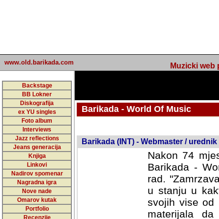
www.old.barikada.com
Muzicki web p
Backstage
BB Lokner
Diskografija
Barikada - World Of Music
ex YU singles
Foto album
undefined
Interviews
Jazz reflections
Barikada (INT) - Webmaster / urednik
Jeans generacija
Nakon 74 mjes
Knjiga
Linkovi
Barikada - Wor
Nadirov spomenar
rad. "Zamrzava
Nagradna igra
u stanju u kak
Nove nade
Omarov kutak
svojih vise od
Portfolio
materijala da 
Recenzije