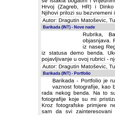
se istakla bogatim i vrijedni
Hrvoj (Zagreb, HR) i Dinko
Njihovi prilozi su bezvremeni i
Autor: Dragutin Matoševic, Tu
Barikada (INT) - Nove nade
Rubrika, B
objasnjava. 
iz naseg Reg
iz statusa demo benda. Uko
pojavljivanje u ovoj rubrici - nj
Autor: Dragutin Matoševic, Tu
Barikada (INT) - Portfolio
Barikada - Portfolio je 
vaznost fotografije, kao
rada nekog benda. Na to su 
fotografije koje su mi pristiz
fotografske primjere nekolik
svi zainteresovani sistemom "