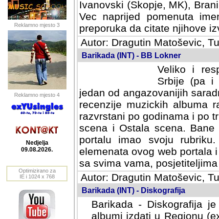
Ivanovski (Skopje, MK), Bran
Vec naprijed pomenuta ime
Reklamno mjesto 3
preporuka da citate njihove izv
Autor: Dragutin Matoševic, Tu
Barikada (INT) - BB Lokner
Veliko i res
Srbije (pa i
jedan od angazovanijih sarad
Reklamno mjesto 4
recenzije muzickih albuma ra
razvrstani po godinama i po t
scena i Ostala scena. Bane 
portalu imao svoju rubriku.
Nedjelja
elemenata ovog web portala i 
09.08.2026.
sa svima vama, posjetiteljima
Optimizirano za
Autor: Dragutin Matoševic, Tu
IE i 1024 x 768
Barikada (INT) - Diskografija
Barikada - Diskografija je
albumi izdati u Regionu (ex 