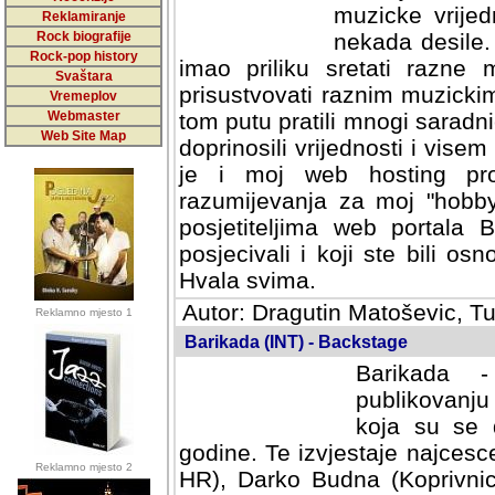
muzicke vrijed
Reklamiranje
Rock biografije
nekada desile
Rock-pop history
imao priliku sretati razne 
Svaštara
prisustvovati raznim muzick
Vremeplov
Webmaster
tom putu pratili mnogi saradni
Web Site Map
doprinosili vrijednosti i vise
je i moj web hosting prov
razumijevanja za moj "hobb
posjetiteljima web portala 
posjecivali i koji ste bili o
Hvala svima.
Autor: Dragutin Matoševic, Tu
Reklamno mjesto 1
Barikada (INT) - Backstage
Barikada -
publikovanju
koja su se 
godine. Te izvjestaje najcesce
Reklamno mjesto 2
HR), Darko Budna (Koprivnic