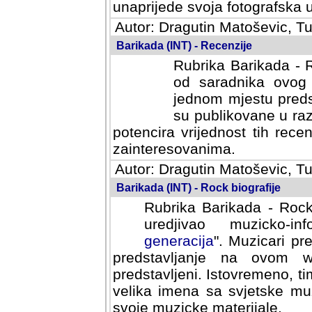
svoja fotografska umijeca.
Autor: Dragutin Matoševic, Tu
Barikada (INT) - Recenzije
Rubrika Barikada - R
od saradnika ovog 
jednom mjestu predst
su publikovane u ra
potencira vrijednost tih rece
zainteresovanima.
Autor: Dragutin Matoševic, Tu
Barikada (INT) - Rock biografije
Rubrika Barikada - Rock
uredjivao muzicko-informa
Muzicari predstavljeni u to
na ovom web portalu cime
Istovremeno, tim nacinom ra
sa svjetske muzicke scene da
materijale.