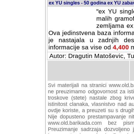
ex YU singles - 50 godina ex YU zab
"ex YU singl
malih gramof
zemljama ex 
Ova jedinstvena baza informa
je nastajala u zadnjih des
informacije sa vise od
4,400
m
Autor: Dragutin Matoševic, Tu
Svi materijali na stranici www.old.b
preuzimamo odgovornost za istini
troskove (stete) nastale zbog kriv
istinitost clanaka, vlasnistvo nad au
ovdje koriste, a preuzeti su s drugi
Nije dopusteno prestampavanje nit
www.old.barikada.com bez pism
Preuzimanje sadrzaja dozvoljeno 