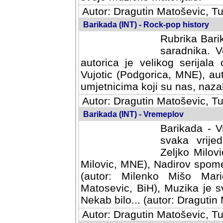
Autor: Dragutin Matoševic, Tu
Barikada (INT) - Rock-pop history
Rubrika Barik
saradnika. V
autorica je velikog serijal
Vujotic (Podgorica, MNE), aut
umjetnicima koji su nas, nazalo
Autor: Dragutin Matoševic, Tu
Barikada (INT) - Vremeplov
Barikada - V
svaka vrijedna
Milovic, MNE)
MNE), Nadirov spomenar (auto
Milenko Mišo Maric, UK), Muz
Muzika je svirala (autor: D
(autor: Dragutin Matosevic, BiH
Autor: Dragutin Matoševic, Tu