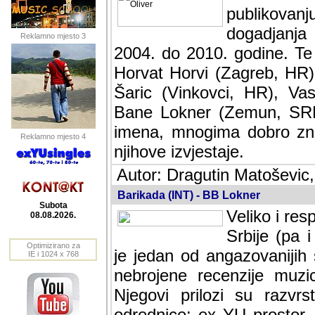
publikovan
dogadjanja
Reklamno mjesto 3
2004. do 2010. godine. Te i
Horvat Horvi (Zagreb, HR)
Šaric (Vinkovci, HR), Vas
Bane Lokner (Zemun, SRB)
imena, mnogima dobro zna
Reklamno mjesto 4
njihove izvjestaje.
Autor: Dragutin Matoševic,
Barikada (INT) - BB Lokner
Subota
Veliko i res
08.08.2026.
Srbije (pa i
Optimizirano za
jedan od angazovanijih s
IE i 1024 x 768
nebrojene recenzije muzic
Njegovi prilozi su razvr
odrednice: ex YU prostor,