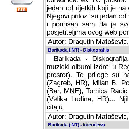
jedan od rijetkih koji je n
Njegovi prilozi su jedan od
i ponosan sam da je svoj
posjetiteljima ovog web por
Autor: Dragutin Matoševic,
Barikada (INT) - Diskografija
Barikada - Diskografija
muzicki albumi izdati u Reg
prostor). Te priloge su n
(Zagreb, HR), Milan B. Po
(Bar, MNE), Tomica Racic 
(Velika Ludina, HR)... Nj
citaju.
Autor: Dragutin Matoševic,
Barikada (INT) - Interviews