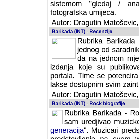
sistemom "gledaj / anal
fotografska umijeca.
Autor: Dragutin Matoševic,
Barikada (INT) - Recenzije
Rubrika Barikada -
jednog od saradnika
da na jednom mjes
izdanja koje su publik
portala. Time se potencira 
lakse dostupnim svim zain
Autor: Dragutin Matoševic,
Barikada (INT) - Rock biografije
Rubrika Barikada - Roc
sam uredjivao muzicko-
generacija
". Muzicari predst
predstavljanje na ovom w