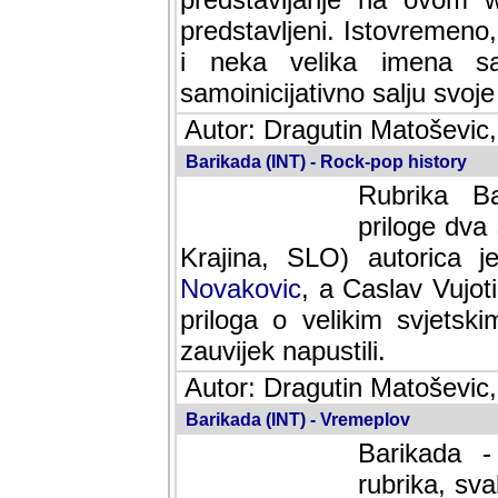
predstavljeni. Istovremen
i neka velika imena s
samoinicijativno salju svoje
Autor: Dragutin Matoševic,
Barikada (INT) - Rock-pop history
Rubrika Bari
dva saradnik
SLO) autorica je velikog s
Caslav Vujotic (Podgorica
velikim svjetskim umjetni
napustili.
Autor: Dragutin Matoševic,
Barikada (INT) - Vremeplov
Barikada -
rubrika, sva