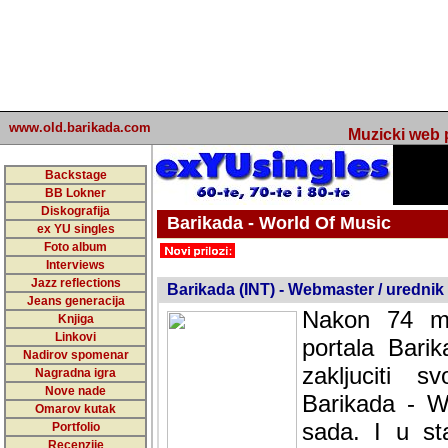
www.old.barikada.com
Muzicki web p
Backstage
BB Lokner
Diskografija
Barikada - World Of Music
ex YU singles
Foto album
undefined
Interviews
Jazz reflections
Barikada (INT) - Webmaster / urednik
Jeans generacija
Nakon 74 mj
Knjiga
Linkovi
portala Bari
Nadirov spomenar
zakljuciti 
Nagradna igra
Nove nade
Barikada - W
Omarov kutak
sada. I u sta
Portfolio
Recenzije