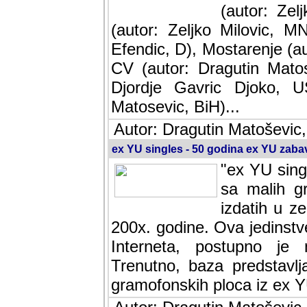
(autor: Ze
(autor: Zeljko Milovic, M
Efendic, D), Mostarenje (a
CV (autor: Dragutin Matos
Djordje Gavric Djoko, US
Matosevic, BiH)...
Autor: Dragutin Matoševic,
ex YU singles - 50 godina ex YU zab
"ex YU sing
sa malih g
izdatih u z
200x. godine. Ova jedinst
Interneta, postupno je nast
baza predstavlja informaci
ploca iz ex YU.