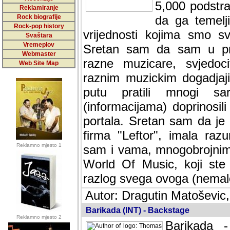
5,000 podstra
Reklamiranje
Rock biografije
da ga temelji
Rock-pop history
vrijednosti kojima smo sv
Svaštara
Vremeplov
Sretan sam da sam u protek
Webmaster
muzicare, svjedociti njih
Web Site Map
muzickim dogadjajima... Sr
mnogi saradnici koji su
doprinosili vrijednosti i v
sam da je i moj web hostin
imala razumijevanja za 
Reklamno mjesto 1
mnogobrojnim posjetitelj
Music, koji ste ga posjeciv
ovoga (nemalog) rada. Hva
Autor: Dragutin Matoševic,
Barikada (INT) - Backstage
Reklamno mjesto 2
Barikada -