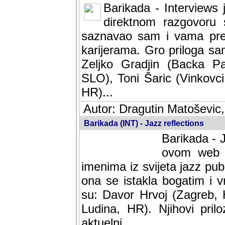
Barikada - Interviews 
direktnom razgovoru 
saznavao sam i vama pren
karijerama. Gro priloga sa
Zeljko Gradjin (Backa Pal
SLO), Toni Šaric (Vinkovci
HR)...
Autor: Dragutin Matoševic,
Barikada (INT) - Jazz reflections
Barikada - J
ovom web po
imenima iz svijeta jazz pub
ona se istakla bogatim i v
su: Davor Hrvoj (Zagreb, 
Ludina, HR). Njihovi pril
aktuelni.