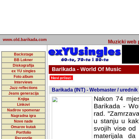
www.old.barikada.com
Muzicki web p
Backstage
BB Lokner
Diskografija
Barikada - World Of Music
ex YU singles
Foto album
undefined
Interviews
Jazz reflections
Barikada (INT) - Webmaster / urednik
Jeans generacija
Nakon 74 mjes
Knjiga
Linkovi
Barikada - Wor
Nadirov spomenar
rad. "Zamrzava
Nagradna igra
u stanju u kak
Nove nade
Omarov kutak
svojih vise od
Portfolio
materijala da 
Recenzije