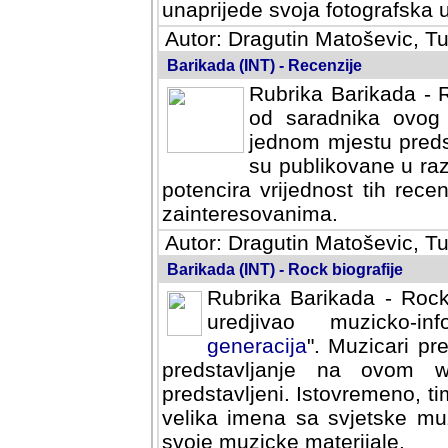
svoja fotografska umijeca.
Autor: Dragutin Matoševic, Tu
Barikada (INT) - Recenzije
Rubrika Barikada - R
od saradnika ovog 
jednom mjestu predst
su publikovane u ra
potencira vrijednost tih rece
zainteresovanima.
Autor: Dragutin Matoševic, Tu
Barikada (INT) - Rock biografije
Rubrika Barikada - Rock
uredjivao muzicko-informa
Muzicari predstavljeni u to
na ovom web portalu cime
Istovremeno, tim nacinom ra
sa svjetske muzicke scene da
materijale.