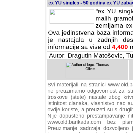
ex YU singles - 50 godina ex YU zab
"ex YU singl
malih gramof
zemljama ex 
Ova jedinstvena baza informa
je nastajala u zadnjih des
informacije sa vise od
4,400
m
Autor: Dragutin Matoševic, Tu
Svi materijali na stranici www.old.b
preuzimamo odgovornost za istini
troskove (stete) nastale zbog kriv
istinitost clanaka, vlasnistvo nad au
ovdje koriste, a preuzeti su s drugi
Nije dopusteno prestampavanje nit
www.old.barikada.com bez pism
Preuzimanje sadrzaja dozvoljeno 