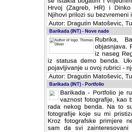
se istakla bogatim i vrijedni
Hrvoj (Zagreb, HR) i Dinko
Njihovi prilozi su bezvremeni i
Autor: Dragutin Matoševic, Tu
Barikada (INT) - Nove nade
Rubrika, B
objasnjava. 
iz naseg Reg
iz statusa demo benda. Uko
pojavljivanje u ovoj rubrici - nj
Autor: Dragutin Matoševic, Tu
Barikada (INT) - Portfolio
Barikada - Portfolio je 
vaznost fotografije, kao
rada nekog benda. Na to su 
fotografije koje su mi pristiz
fotografske primjere nekolik
svi zainteresovani sistemom "