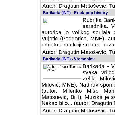
Autor: Dragutin Matoševic, Tu
Barikada (INT) - Rock-pop history
Rubrika Barik
saradnika. V
autorica je velikog serijal
Vujotic (Podgorica, MNE), aut
umjetnicima koji su nas, nazalo
Autor: Dragutin Matoševic, Tu
Barikada (INT) - Vremeplov
Barikada - V
svaka vrijedna
Milovic, MNE)
MNE), Nadirov spomenar (auto
Milenko Mišo Maric, UK), Muz
Muzika je svirala (autor: D
(autor: Dragutin Matosevic, BiH
Autor: Dragutin Matoševic, Tu