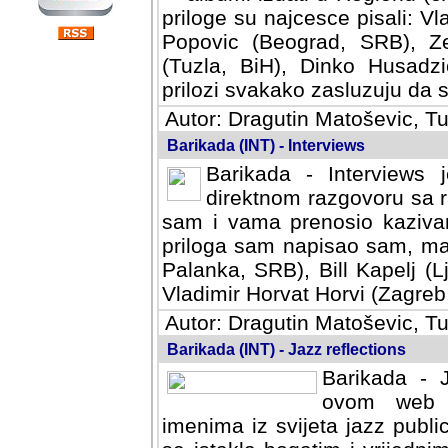
priloge su najcesce pisali: Vl
Popovic (Beograd, SRB), Ze
(Tuzla, BiH), Dinko Husadzi
prilozi svakako zasluzuju da se
Autor: Dragutin Matoševic, Tu
Barikada (INT) - Interviews
Barikada - Interviews 
direktnom razgovoru sa r
sam i vama prenosio kazivan
priloga sam napisao sam, mad
Palanka, SRB), Bill Kapelj (L
Vladimir Horvat Horvi (Zagreb,
Autor: Dragutin Matoševic, Tu
Barikada (INT) - Jazz reflections
Barikada - J
ovom web po
imenima iz svijeta jazz publi