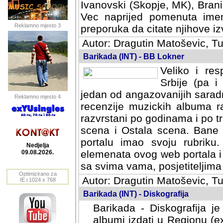
Ivanovski (Skopje, MK), Bran
Vec naprijed pomenuta ime
Reklamno mjesto 3
preporuka da citate njihove izv
Autor: Dragutin Matoševic, Tu
Barikada (INT) - BB Lokner
Veliko i res
Srbije (pa i
jedan od angazovanijih sarad
Reklamno mjesto 4
recenzije muzickih albuma ra
razvrstani po godinama i po t
scena i Ostala scena. Bane 
portalu imao svoju rubriku.
Nedjelja
elemenata ovog web portala i 
09.08.2026.
sa svima vama, posjetiteljima
Optimizirano za
Autor: Dragutin Matoševic, Tu
IE i 1024 x 768
Barikada (INT) - Diskografija
Barikada - Diskografija je
albumi izdati u Regionu (ex 