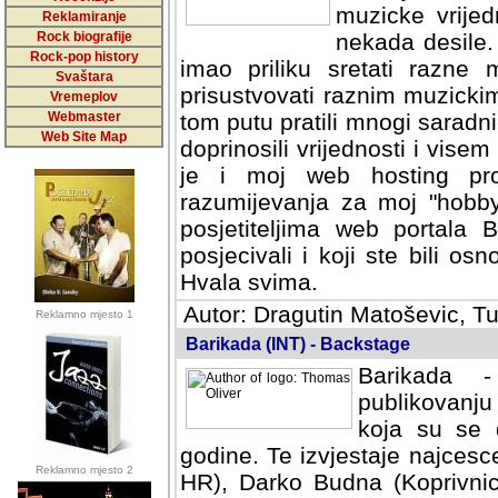
muzicke vrijed
Reklamiranje
Rock biografije
nekada desile
Rock-pop history
imao priliku sretati razne 
Svaštara
prisustvovati raznim muzick
Vremeplov
Webmaster
tom putu pratili mnogi saradni
Web Site Map
doprinosili vrijednosti i vise
je i moj web hosting prov
razumijevanja za moj "hobb
posjetiteljima web portala 
posjecivali i koji ste bili o
Hvala svima.
Autor: Dragutin Matoševic, Tu
Reklamno mjesto 1
Barikada (INT) - Backstage
Barikada -
publikovanju
koja su se 
godine. Te izvjestaje najcesce
Reklamno mjesto 2
HR), Darko Budna (Koprivnic