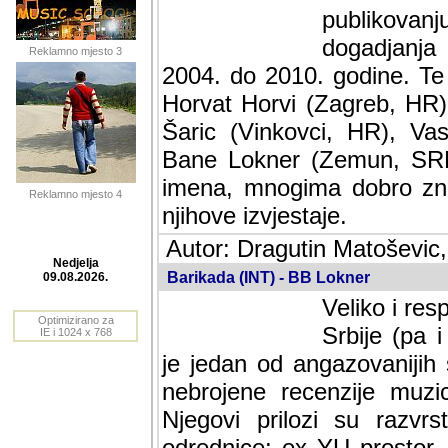
publikovan
dogadjanja
Reklamno mjesto 3
2004. do 2010. godine. Te i
Horvat Horvi (Zagreb, HR)
Šaric (Vinkovci, HR), Vas
Bane Lokner (Zemun, SRB)
imena, mnogima dobro zna
Reklamno mjesto 4
njihove izvjestaje.
Autor: Dragutin Matoševic,
Barikada (INT) - BB Lokner
Nedjelja
Veliko i res
09.08.2026.
Srbije (pa i
Optimizirano za
jedan od angazovanijih s
IE i 1024 x 768
nebrojene recenzije muzic
Njegovi prilozi su razvr
odrednice: ex YU prostor,