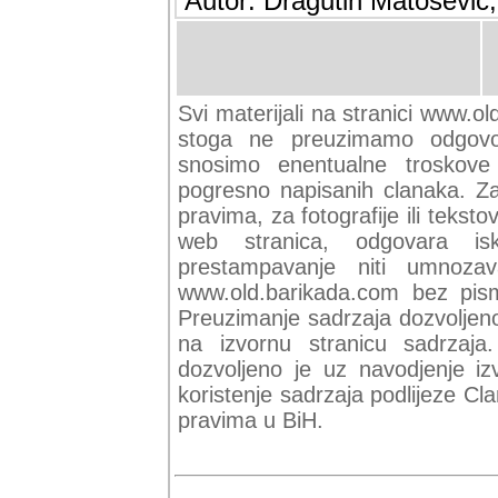
Autor: Dragutin Matoševic,
Svi materijali na stranici www.ol
stoga ne preuzimamo odgovor
snosimo enentualne troskove (
pogresno napisanih clanaka. Za 
pravima, za fotografije ili teksto
web stranica, odgovara isk
prestampavanje niti umnozav
www.old.barikada.com bez pism
Preuzimanje sadrzaja dozvoljeno
na izvornu stranicu sadrzaja
dozvoljeno je uz navodjenje iz
koristenje sadrzaja podlijeze C
pravima u BiH.