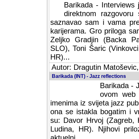
Barikada - Interviews 
direktnom razgovoru 
saznavao sam i vama pren
karijerama. Gro priloga sa
Zeljko Gradjin (Backa Pal
SLO), Toni Šaric (Vinkovci
HR)...
Autor: Dragutin Matoševic,
Barikada (INT) - Jazz reflections
Barikada - J
ovom web po
imenima iz svijeta jazz pub
ona se istakla bogatim i v
su: Davor Hrvoj (Zagreb, 
Ludina, HR). Njihovi pril
aktuelni.