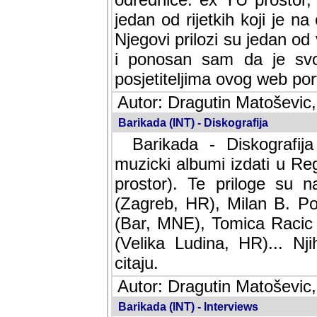
jedan od rijetkih koji je n
Njegovi prilozi su jedan od
i ponosan sam da je svoj
posjetiteljima ovog web por
Autor: Dragutin Matoševic,
Barikada (INT) - Diskografija
Barikada - Diskografija
muzicki albumi izdati u Reg
prostor). Te priloge su n
(Zagreb, HR), Milan B. Po
(Bar, MNE), Tomica Racic 
(Velika Ludina, HR)... Nj
citaju.
Autor: Dragutin Matoševic,
Barikada (INT) - Interviews