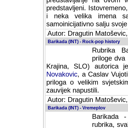
predstavljeni. Istovremen
i neka velika imena s
samoinicijativno salju svoje
Autor: Dragutin Matoševic,
Barikada (INT) - Rock-pop history
Rubrika Bari
dva saradnik
SLO) autorica je velikog s
Caslav Vujotic (Podgorica
velikim svjetskim umjetni
napustili.
Autor: Dragutin Matoševic,
Barikada (INT) - Vremeplov
Barikada -
rubrika, sva