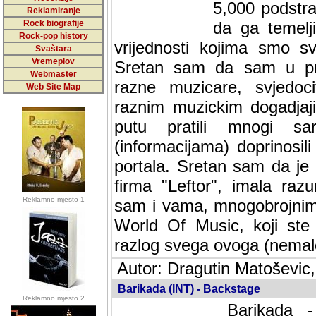
5,000 podstra
Reklamiranje
Rock biografije
da ga temelji
Rock-pop history
vrijednosti kojima smo sv
Svaštara
Vremeplov
Sretan sam da sam u protek
Webmaster
muzicare, svjedociti njih
Web Site Map
muzickim dogadjajima... Sr
mnogi saradnici koji su
doprinosili vrijednosti i v
sam da je i moj web hostin
imala razumijevanja za 
Reklamno mjesto 1
mnogobrojnim posjetitelj
Music, koji ste ga posjeciv
ovoga (nemalog) rada. Hva
Autor: Dragutin Matoševic,
Barikada (INT) - Backstage
Reklamno mjesto 2
Barikada -