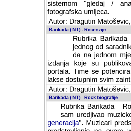
sistemom "gledaj / anal
fotografska umijeca.
Autor: Dragutin Matoševic,
Barikada (INT) - Recenzije
Rubrika Barikada -
jednog od saradnika
da na jednom mjes
izdanja koje su publik
portala. Time se potencira 
lakse dostupnim svim zain
Autor: Dragutin Matoševic,
Barikada (INT) - Rock biografije
Rubrika Barikada - Roc
sam uredjivao muzicko-
generacija
". Muzicari predst
predstavljanje na ovom w