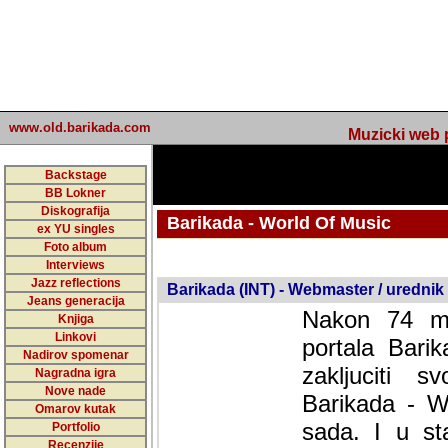
www.old.barikada.com
Muzicki web p
Backstage
BB Lokner
Diskografija
Barikada - World Of Music
ex YU singles
Foto album
undefined
Interviews
Jazz reflections
Barikada (INT) - Webmaster / urednik
Jeans generacija
Nakon 74 mj
Knjiga
Linkovi
portala Bari
Nadirov spomenar
zakljuciti 
Nagradna igra
Nove nade
Barikada - W
Omarov kutak
sada. I u sta
Portfolio
Recenzije