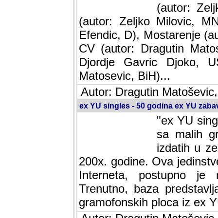
(autor: Ze
(autor: Zeljko Milovic, M
Efendic, D), Mostarenje (a
CV (autor: Dragutin Matos
Djordje Gavric Djoko, US
Matosevic, BiH)...
Autor: Dragutin Matoševic,
ex YU singles - 50 godina ex YU zab
"ex YU sing
sa malih g
izdatih u z
200x. godine. Ova jedinst
Interneta, postupno je nast
baza predstavlja informaci
ploca iz ex YU.