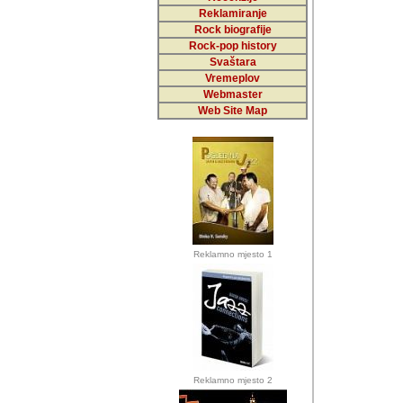
Reklamiranje
Rock biografije
Autor: Dragutin Matoše
Rock-pop history
Barikada (INT)
Svaštara
Vremeplov
Webmaster
Web Site Map
Autor: Dragutin Matoše
Barikada (INT)
odrednice: ex YU pros
Njegovi prilozi su je
Reklamno mjesto 1
posjetiteljima ovog we
Autor: Dragutin Matoše
Barikada (INT) 
Barikada - Diskog
prostor). Te pril
(Bar, MNE), Tomica Ra
citaju.
Reklamno mjesto 2
Autor: Dragutin Matoše