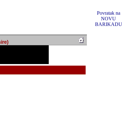
Povratak na
NOVU
BARIKADU
ire)
f Music, odlucio sam
u u kakvom je sada. I u
oljno materijala da ga
 ili su se nekada desile.
e, svjedociti njihovim
me na tom putu pratili
i i visem rejtingu ovog
Reklamno mjesto 5
irma "Leftor", imala
titeljima web portala
og svega ovoga (nemalog)