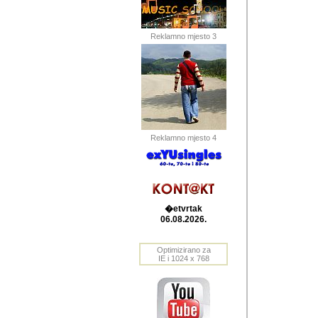
Barikada (INT) 
Barikada - In
saznavao sam
Reklamno mjesto 3
priloge dali 
Horvat Horvi 
Autor: Dragutin Matoše
Barikada (INT) 
(Velika Ludina, HR). N
Reklamno mjesto 4
Autor: Dragutin Matoše
Barikada (INT)
�etvrtak
06.08.2026.
Autor: Dragutin Matoše
Barikada (INT) 
Optimizirano za
IE i 1024 x 768
Barikada - Po
predstavljanj
najcesce od s
zainteresovani sistemo
Autor: Dragutin Matoše