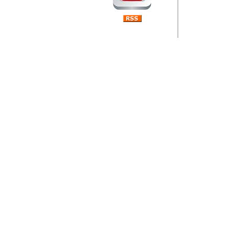
Barikada (INT) 
Rubri
je da
ovog 
zaint
Autor: Dragutin Matoše
Barikada (INT) 
Rubrika Bari
"
Jeans gener
bili komplet
muzicke scene
Autor: Dragutin Matoše
Barikada (INT)
zauvijek napustili.
Autor: Dragutin Matoše
Barikada (INT)