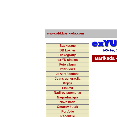
www.old.barikada.com
Backstage
BB Lokner
Diskografija
Barikada - W
ex YU singles
Foto album
Interviews
Jazz reflections
Barikada (INT)
Jeans generacija
Knjiga
Linkovi
Nadirov spomenar
Nagradna igra
Nove nade
Omarov kutak
Portfolio
Recenzije