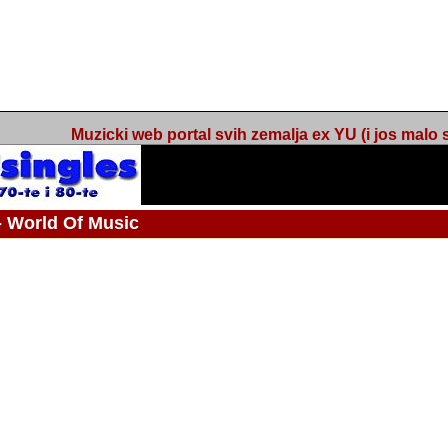
Muzicki web portal svih zemalja ex YU (i jos malo s
orld Of Music
 - Webmaster / urednik
Nakon 74 mjeseca svakodnevnog updatea web portala Barikada - World O
zakljuciti svoj rad. "Zamrzavam" web portal Barikada - World Of Music u stanj
stanju "hibernacije", sa svojih vise od 5,000 podstranica, on vam daje dov
temeljito iscitavate, da istrazujete muzicke vrijednosti kojima smo svi svjedocili
Sretan sam da sam u proteklom periodu imao priliku sretati razne muzicar
uspjesima, prisustvovati raznim muzickim dogadjajima... Sretan sam da su 
mnogi saradnici koji su svojim prilozima (informacijama) doprinosili vrijednost
web portala. Sretan sam da je i moj web hosting provider, tuzlanska f
razumijevanja za moj "hobby". Zahvalan sam i vama, mnogobrojnim posje
Barikada - World Of Music, koji ste ga posjecivali i koji ste bili osnovni razl