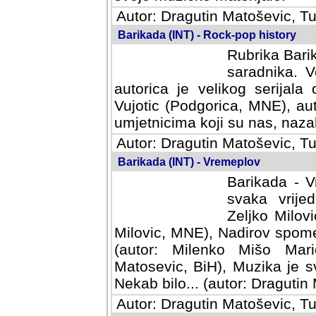
Autor: Dragutin Matoševic, Tu
Barikada (INT) - Rock-pop history
Rubrika Barik
saradnika. V
autorica je velikog serijal
Vujotic (Podgorica, MNE), aut
umjetnicima koji su nas, nazalo
Autor: Dragutin Matoševic, Tu
Barikada (INT) - Vremeplov
Barikada - V
svaka vrijedna
Milovic, MNE)
MNE), Nadirov spomenar (auto
Milenko Mišo Maric, UK), Muz
Muzika je svirala (autor: D
(autor: Dragutin Matosevic, BiH
Autor: Dragutin Matoševic, Tu