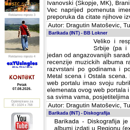
Ivanovski (Skopje, MK), Bran
Vec naprijed pomenuta ime
Reklamno mjesto 3
preporuka da citate njihove izv
Autor: Dragutin Matoševic, Tu
Barikada (INT) - BB Lokner
Veliko i res
Srbije (pa i
jedan od angazovanijih sarad
Reklamno mjesto 4
recenzije muzickih albuma ra
razvrstani po godinama i po t
scena i Ostala scena. Bane 
portalu imao svoju rubriku.
Petak
elemenata ovog web portala i 
07.08.2026.
sa svima vama, posjetiteljima
Optimizirano za
Autor: Dragutin Matoševic, Tu
IE i 1024 x 768
Barikada (INT) - Diskografija
Barikada - Diskografija je
albumi izdati u Regionu (ex 