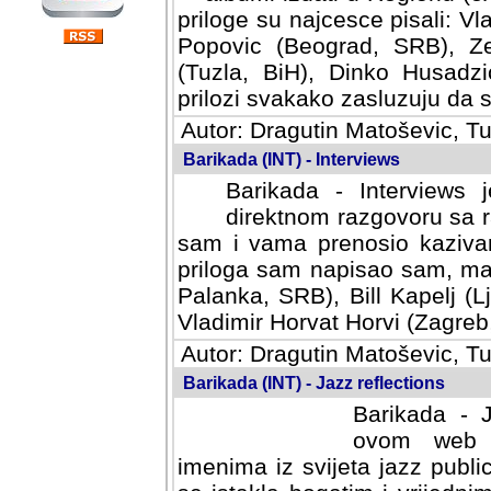
priloge su najcesce pisali: Vl
Popovic (Beograd, SRB), Ze
(Tuzla, BiH), Dinko Husadzi
prilozi svakako zasluzuju da se
Autor: Dragutin Matoševic, Tu
Barikada (INT) - Interviews
Barikada - Interviews 
direktnom razgovoru sa r
sam i vama prenosio kazivan
priloga sam napisao sam, mad
Palanka, SRB), Bill Kapelj (L
Vladimir Horvat Horvi (Zagreb,
Autor: Dragutin Matoševic, Tu
Barikada (INT) - Jazz reflections
Barikada - J
ovom web po
imenima iz svijeta jazz publi