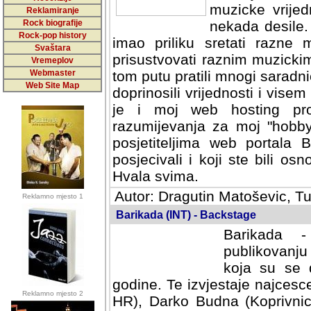
muzicke vrijed
Reklamiranje
Rock biografije
nekada desile
Rock-pop history
imao priliku sretati razne 
Svaštara
prisustvovati raznim muzick
Vremeplov
Webmaster
tom putu pratili mnogi saradni
Web Site Map
doprinosili vrijednosti i vise
je i moj web hosting prov
razumijevanja za moj "hobb
posjetiteljima web portala 
posjecivali i koji ste bili o
Hvala svima.
Autor: Dragutin Matoševic, Tu
Reklamno mjesto 1
Barikada (INT) - Backstage
Barikada -
publikovanju
koja su se 
godine. Te izvjestaje najcesce
Reklamno mjesto 2
HR), Darko Budna (Koprivnic