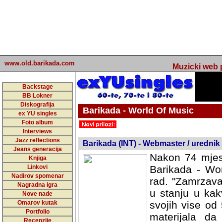
www.old.barikada.com
Muzicki web p
Backstage
BB Lokner
Diskografija
Barikada - World Of Music
ex YU singles
Foto album
undefined
Interviews
Jazz reflections
Barikada (INT) - Webmaster / urednik
Jeans generacija
Nakon 74 mjes
Knjiga
Linkovi
Barikada - Wor
Nadirov spomenar
rad. "Zamrzava
Nagradna igra
u stanju u kak
Nove nade
Omarov kutak
svojih vise od
Portfolio
materijala da 
Recenzije