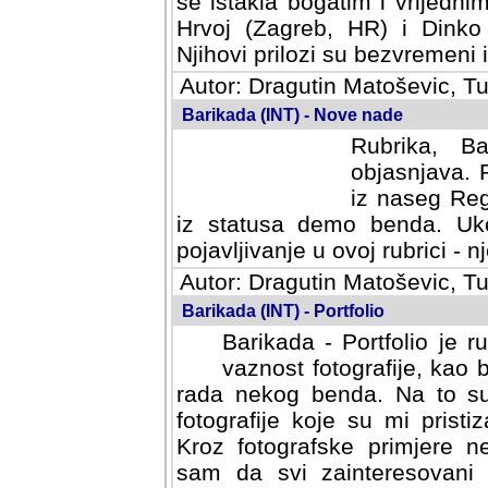
se istakla bogatim i vrijedni
Hrvoj (Zagreb, HR) i Dinko
Njihovi prilozi su bezvremeni i
Autor: Dragutin Matoševic, Tu
Barikada (INT) - Nove nade
Rubrika, B
objasnjava. 
iz naseg Reg
iz statusa demo benda. Uko
pojavljivanje u ovoj rubrici - nj
Autor: Dragutin Matoševic, Tu
Barikada (INT) - Portfolio
Barikada - Portfolio je 
vaznost fotografije, kao
rada nekog benda. Na to su 
fotografije koje su mi pristiz
fotografske primjere nekolik
svi zainteresovani sistemom "