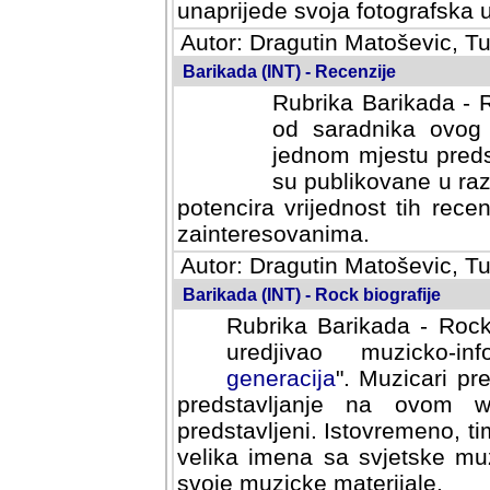
svoja fotografska umijeca.
Autor: Dragutin Matoševic, Tu
Barikada (INT) - Recenzije
Rubrika Barikada - R
od saradnika ovog 
jednom mjestu predst
su publikovane u ra
potencira vrijednost tih rece
zainteresovanima.
Autor: Dragutin Matoševic, Tu
Barikada (INT) - Rock biografije
Rubrika Barikada - Rock
uredjivao muzicko-informa
Muzicari predstavljeni u to
na ovom web portalu cime
Istovremeno, tim nacinom ra
sa svjetske muzicke scene da
materijale.