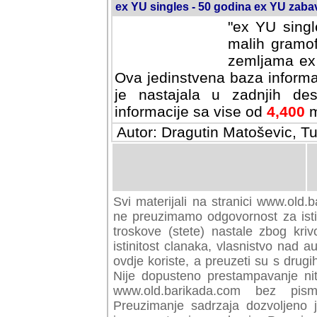
ex YU singles - 50 godina ex YU zab
"ex YU singl
malih gramof
zemljama ex 
Ova jedinstvena baza informa
je nastajala u zadnjih des
informacije sa vise od
4,400
m
Autor: Dragutin Matoševic, Tu
Svi materijali na stranici www.old.b
preuzimamo odgovornost za istini
troskove (stete) nastale zbog kriv
istinitost clanaka, vlasnistvo nad au
ovdje koriste, a preuzeti su s drugi
Nije dopusteno prestampavanje nit
www.old.barikada.com bez pism
Preuzimanje sadrzaja dozvoljeno 