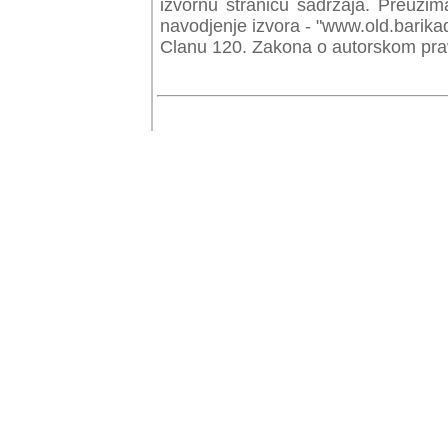
izvornu stranicu sadrzaja. Preuzim
navodjenje izvora - "www.old.barika
Clanu 120. Zakona o autorskom prav
© Copyr