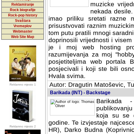
muzicke vrijed
Reklamiranje
Rock biografije
nekada desile
Rock-pop history
imao priliku sretati razne 
Svaštara
prisustvovati raznim muzick
Vremeplov
Webmaster
tom putu pratili mnogi saradni
Web Site Map
doprinosili vrijednosti i vise
je i moj web hosting prov
razumijevanja za moj "hobb
posjetiteljima web portala 
posjecivali i koji ste bili o
Hvala svima.
Autor: Dragutin Matoševic, Tu
Reklamno mjesto 1
Barikada (INT) - Backstage
Barikada -
publikovanju
koja su se 
godine. Te izvjestaje najcesce
Reklamno mjesto 2
HR), Darko Budna (Koprivnic