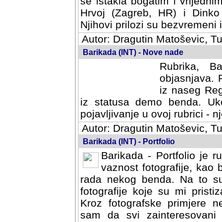
se istakla bogatim i vrijedni
Hrvoj (Zagreb, HR) i Dinko
Njihovi prilozi su bezvremeni i
Autor: Dragutin Matoševic, Tu
Barikada (INT) - Nove nade
Rubrika, B
objasnjava. 
iz naseg Reg
iz statusa demo benda. Uko
pojavljivanje u ovoj rubrici - nj
Autor: Dragutin Matoševic, Tu
Barikada (INT) - Portfolio
Barikada - Portfolio je 
vaznost fotografije, kao
rada nekog benda. Na to su 
fotografije koje su mi pristiz
fotografske primjere nekolik
svi zainteresovani sistemom "