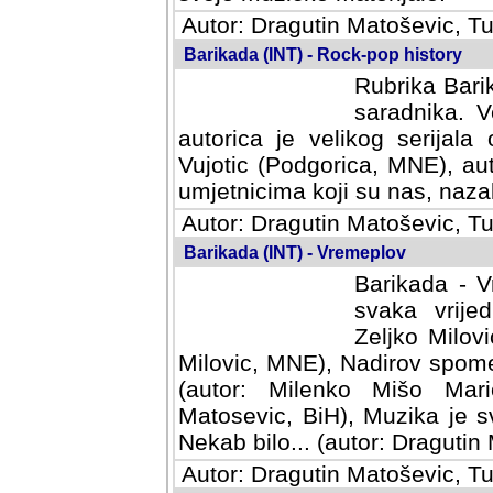
Autor: Dragutin Matoševic, Tu
Barikada (INT) - Rock-pop history
Rubrika Barik
saradnika. V
autorica je velikog serijal
Vujotic (Podgorica, MNE), aut
umjetnicima koji su nas, nazalo
Autor: Dragutin Matoševic, Tu
Barikada (INT) - Vremeplov
Barikada - V
svaka vrijedna
Milovic, MNE)
MNE), Nadirov spomenar (auto
Milenko Mišo Maric, UK), Muz
Muzika je svirala (autor: D
(autor: Dragutin Matosevic, BiH
Autor: Dragutin Matoševic, Tu