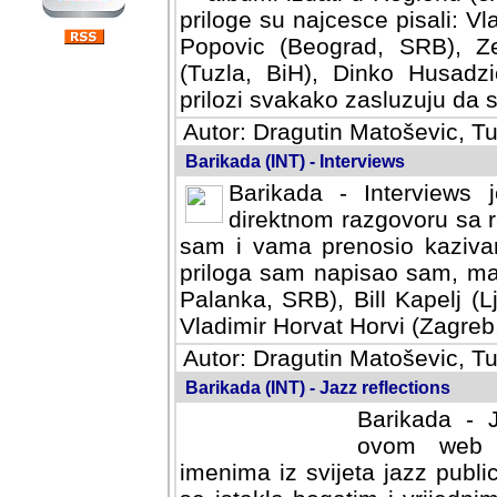
priloge su najcesce pisali: Vl
Popovic (Beograd, SRB), Ze
(Tuzla, BiH), Dinko Husadzi
prilozi svakako zasluzuju da se
Autor: Dragutin Matoševic, Tu
Barikada (INT) - Interviews
Barikada - Interviews 
direktnom razgovoru sa r
sam i vama prenosio kazivan
priloga sam napisao sam, mad
Palanka, SRB), Bill Kapelj (L
Vladimir Horvat Horvi (Zagreb,
Autor: Dragutin Matoševic, Tu
Barikada (INT) - Jazz reflections
Barikada - J
ovom web po
imenima iz svijeta jazz publi