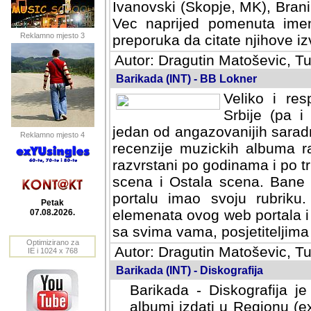
Ivanovski (Skopje, MK), Bran
Vec naprijed pomenuta ime
Reklamno mjesto 3
preporuka da citate njihove izv
Autor: Dragutin Matoševic, Tu
Barikada (INT) - BB Lokner
Veliko i res
Srbije (pa i
jedan od angazovanijih sarad
Reklamno mjesto 4
recenzije muzickih albuma ra
razvrstani po godinama i po t
scena i Ostala scena. Bane 
portalu imao svoju rubriku.
Petak
elemenata ovog web portala i 
07.08.2026.
sa svima vama, posjetiteljima
Optimizirano za
Autor: Dragutin Matoševic, Tu
IE i 1024 x 768
Barikada (INT) - Diskografija
Barikada - Diskografija je
albumi izdati u Regionu (ex 