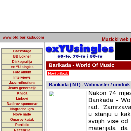
www.old.barikada.com
Muzicki web p
Backstage
BB Lokner
Diskografija
Barikada - World Of Music
ex YU singles
Foto album
undefined
Interviews
Jazz reflections
Barikada (INT) - Webmaster / urednik
Jeans generacija
Nakon 74 mjes
Knjiga
Linkovi
Barikada - Wor
Nadirov spomenar
rad. "Zamrzava
Nagradna igra
u stanju u kak
Nove nade
Omarov kutak
svojih vise od
Portfolio
materijala da 
Recenzije