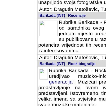
svoja fotografska umijeca.
Autor: Dragutin Matoševic, Tu
Barikada (INT) - Recenzije
Rubrika Barikada - R
od saradnika ovog 
jednom mjestu predst
su publikovane u ra
potencira vrijednost tih rece
zainteresovanima.
Autor: Dragutin Matoševic, Tu
Barikada (INT) - Rock biografije
Rubrika Barikada - Rock
uredjivao muzicko-informa
Muzicari predstavljeni u to
na ovom web portalu cime
Istovremeno, tim nacinom ra
sa svjetske muzicke scene da
materijale.