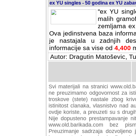
ex YU singles - 50 godina ex YU zab
"ex YU singl
malih gramof
zemljama ex 
Ova jedinstvena baza informa
je nastajala u zadnjih des
informacije sa vise od
4,400
m
Autor: Dragutin Matoševic, Tu
Svi materijali na stranici www.old.b
preuzimamo odgovornost za istini
troskove (stete) nastale zbog kriv
istinitost clanaka, vlasnistvo nad au
ovdje koriste, a preuzeti su s drugi
Nije dopusteno prestampavanje nit
www.old.barikada.com bez pism
Preuzimanje sadrzaja dozvoljeno 