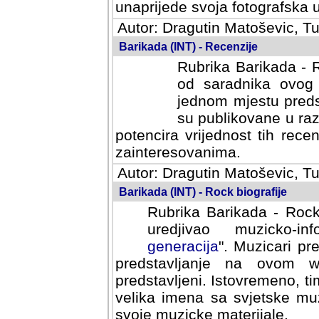
svoja fotografska umijeca.
Autor: Dragutin Matoševic, Tu
Barikada (INT) - Recenzije
Rubrika Barikada - R
od saradnika ovog 
jednom mjestu predst
su publikovane u ra
potencira vrijednost tih rece
zainteresovanima.
Autor: Dragutin Matoševic, Tu
Barikada (INT) - Rock biografije
Rubrika Barikada - Rock
uredjivao muzicko-informa
Muzicari predstavljeni u to
na ovom web portalu cime
Istovremeno, tim nacinom ra
sa svjetske muzicke scene da
materijale.