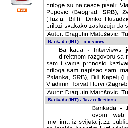
priloge su najcesce pisali: Vl
Popovic (Beograd, SRB), Ze
(Tuzla, BiH), Dinko Husadzi
prilozi svakako zasluzuju da se
Autor: Dragutin Matoševic, Tu
Barikada (INT) - Interviews
Barikada - Interviews 
direktnom razgovoru sa r
sam i vama prenosio kazivan
priloga sam napisao sam, mad
Palanka, SRB), Bill Kapelj (L
Vladimir Horvat Horvi (Zagreb,
Autor: Dragutin Matoševic, Tu
Barikada (INT) - Jazz reflections
Barikada - J
ovom web po
imenima iz svijeta jazz publi