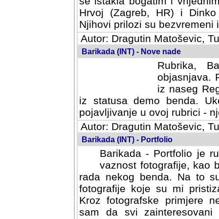
se istakla bogatim i vrijedni
Hrvoj (Zagreb, HR) i Dinko
Njihovi prilozi su bezvremeni i
Autor: Dragutin Matoševic, Tu
Barikada (INT) - Nove nade
Rubrika, B
objasnjava. 
iz naseg Reg
iz statusa demo benda. Uko
pojavljivanje u ovoj rubrici - nj
Autor: Dragutin Matoševic, Tu
Barikada (INT) - Portfolio
Barikada - Portfolio je 
vaznost fotografije, kao
rada nekog benda. Na to su 
fotografije koje su mi pristiz
fotografske primjere nekolik
svi zainteresovani sistemom "