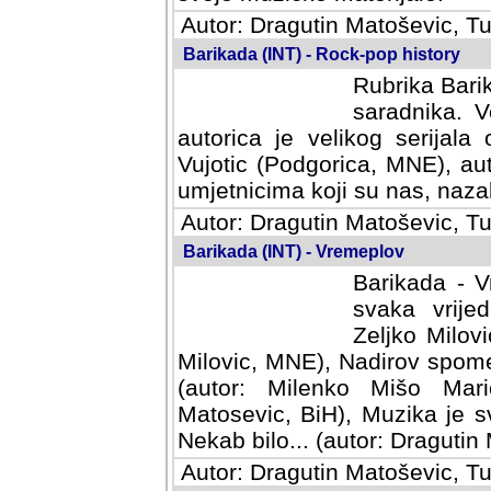
Autor: Dragutin Matoševic, Tu
Barikada (INT) - Rock-pop history
Rubrika Barik
saradnika. V
autorica je velikog serijal
Vujotic (Podgorica, MNE), aut
umjetnicima koji su nas, nazalo
Autor: Dragutin Matoševic, Tu
Barikada (INT) - Vremeplov
Barikada - V
svaka vrijedna
Milovic, MNE)
MNE), Nadirov spomenar (auto
Milenko Mišo Maric, UK), Muz
Muzika je svirala (autor: D
(autor: Dragutin Matosevic, BiH
Autor: Dragutin Matoševic, Tu