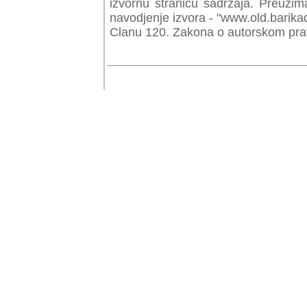
izvornu stranicu sadrzaja. Preuzim
navodjenje izvora - "www.old.barika
Clanu 120. Zakona o autorskom prav
© Copyr