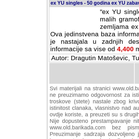
ex YU singles - 50 godina ex YU zab
"ex YU singl
malih gramof
zemljama ex 
Ova jedinstvena baza informa
je nastajala u zadnjih des
informacije sa vise od
4,400
m
Autor: Dragutin Matoševic, Tu
Svi materijali na stranici www.old.b
preuzimamo odgovornost za istini
troskove (stete) nastale zbog kriv
istinitost clanaka, vlasnistvo nad au
ovdje koriste, a preuzeti su s drugi
Nije dopusteno prestampavanje nit
www.old.barikada.com bez pism
Preuzimanje sadrzaja dozvoljeno 