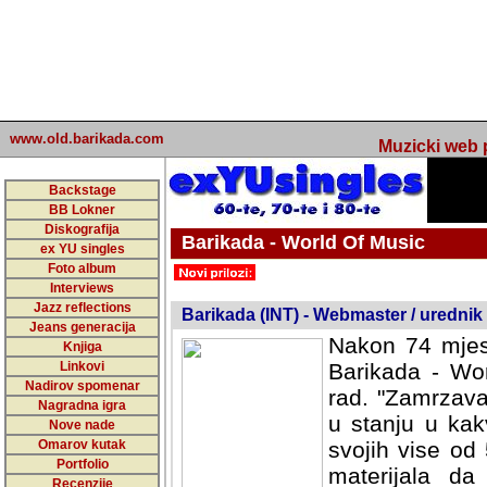
www.old.barikada.com
Muzicki web p
Backstage
BB Lokner
Diskografija
Barikada - World Of Music
ex YU singles
Foto album
undefined
Interviews
Jazz reflections
Barikada (INT) - Webmaster / urednik
Jeans generacija
Nakon 74 mjes
Knjiga
Linkovi
Barikada - Wor
Nadirov spomenar
rad. "Zamrzava
Nagradna igra
u stanju u kak
Nove nade
Omarov kutak
svojih vise od
Portfolio
materijala da 
Recenzije