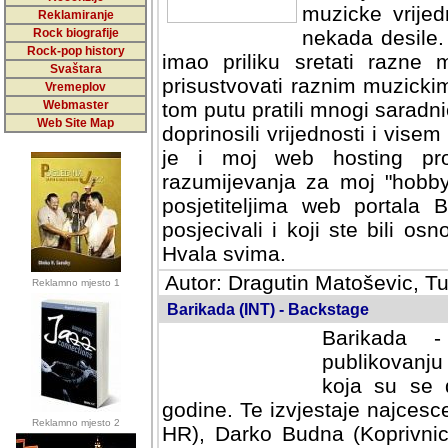
muzicke vrijed
Reklamiranje
Rock biografije
nekada desile
Rock-pop history
imao priliku sretati razne 
Svaštara
prisustvovati raznim muzick
Vremeplov
Webmaster
tom putu pratili mnogi saradni
Web Site Map
doprinosili vrijednosti i vise
je i moj web hosting prov
razumijevanja za moj "hobb
posjetiteljima web portala 
posjecivali i koji ste bili o
Hvala svima.
Autor: Dragutin Matoševic, Tu
Reklamno mjesto 1
Barikada (INT) - Backstage
Barikada -
publikovanju
koja su se 
godine. Te izvjestaje najcesce
Reklamno mjesto 2
HR), Darko Budna (Koprivnic