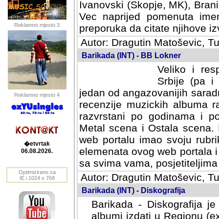
Ivanovski (Skopje, MK), Bran
Vec naprijed pomenuta ime
Reklamno mjesto 3
preporuka da citate njihove izv
Autor: Dragutin Matoševic, Tu
Barikada (INT) - BB Lokner
Veliko i res
Srbije (pa i
jedan od angazovanijih sarad
Reklamno mjesto 4
recenzije muzickih albuma ra
razvrstani po godinama i po t
scena i Ostala scena. Bane 
portalu imao svoju rubriku.
�etvrtak
elemenata ovog web portala i 
06.08.2026.
sa svima vama, posjetiteljima
Optimizirano za
Autor: Dragutin Matoševic, Tu
IE i 1024 x 768
Barikada (INT) - Diskografija
Barikada - Diskografija je
albumi izdati u Regionu (ex 