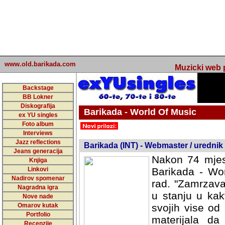
www.old.barikada.com
Muzicki web p
Backstage
BB Lokner
Diskografija
Barikada - World Of Music
ex YU singles
Foto album
undefined
Interviews
Jazz reflections
Barikada (INT) - Webmaster / urednik
Jeans generacija
Nakon 74 mjes
Knjiga
Linkovi
Barikada - Wor
Nadirov spomenar
rad. "Zamrzava
Nagradna igra
u stanju u kak
Nove nade
Omarov kutak
svojih vise od
Portfolio
materijala da 
Recenzije