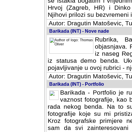
se istakla bogatim i vrijedni
Hrvoj (Zagreb, HR) i Dinko
Njihovi prilozi su bezvremeni i
Autor: Dragutin Matoševic, Tu
Barikada (INT) - Nove nade
Rubrika, B
objasnjava. 
iz naseg Reg
iz statusa demo benda. Uko
pojavljivanje u ovoj rubrici - nj
Autor: Dragutin Matoševic, Tu
Barikada (INT) - Portfolio
Barikada - Portfolio je 
vaznost fotografije, kao
rada nekog benda. Na to su 
fotografije koje su mi pristiz
fotografske primjere nekolik
svi zainteresovani sistemom "