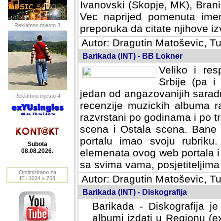
Ivanovski (Skopje, MK), Bran
Vec naprijed pomenuta ime
Reklamno mjesto 3
preporuka da citate njihove izv
Autor: Dragutin Matoševic, Tu
Barikada (INT) - BB Lokner
Veliko i res
Srbije (pa i
jedan od angazovanijih sarad
Reklamno mjesto 4
recenzije muzickih albuma ra
razvrstani po godinama i po t
scena i Ostala scena. Bane 
portalu imao svoju rubriku.
Subota
elemenata ovog web portala i 
08.08.2026.
sa svima vama, posjetiteljima
Optimizirano za
Autor: Dragutin Matoševic, Tu
IE i 1024 x 768
Barikada (INT) - Diskografija
Barikada - Diskografija je
albumi izdati u Regionu (ex 