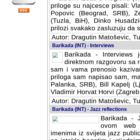
priloge su najcesce pisali: Vl
Popovic (Beograd, SRB), Ze
(Tuzla, BiH), Dinko Husadzi
prilozi svakako zasluzuju da se
Autor: Dragutin Matoševic, Tu
Barikada (INT) - Interviews
Barikada - Interviews 
direktnom razgovoru sa r
sam i vama prenosio kazivan
priloga sam napisao sam, mad
Palanka, SRB), Bill Kapelj (L
Vladimir Horvat Horvi (Zagreb,
Autor: Dragutin Matoševic, Tu
Barikada (INT) - Jazz reflections
Barikada - J
ovom web po
imenima iz svijeta jazz publi