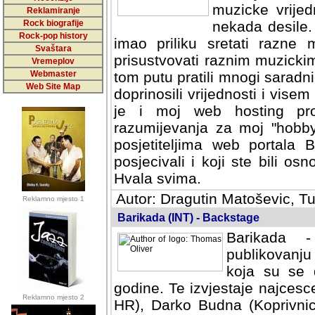
muzicke vrijed
Reklamiranje
Rock biografije
nekada desile
Rock-pop history
imao priliku sretati razne 
Svaštara
prisustvovati raznim muzick
Vremeplov
Webmaster
tom putu pratili mnogi saradni
Web Site Map
doprinosili vrijednosti i vise
je i moj web hosting prov
razumijevanja za moj "hobb
posjetiteljima web portala 
posjecivali i koji ste bili o
Hvala svima.
Autor: Dragutin Matoševic, Tu
Reklamno mjesto 1
Barikada (INT) - Backstage
Barikada -
publikovanju
koja su se 
godine. Te izvjestaje najcesce
Reklamno mjesto 2
HR), Darko Budna (Koprivnic