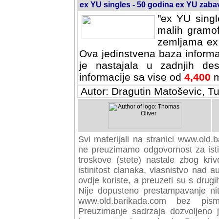
ex YU singles - 50 godina ex YU zab
"ex YU singl
malih gramof
zemljama ex 
Ova jedinstvena baza informa
je nastajala u zadnjih des
informacije sa vise od
4,400
m
Autor: Dragutin Matoševic, Tu
Svi materijali na stranici www.old.b
preuzimamo odgovornost za istini
troskove (stete) nastale zbog kriv
istinitost clanaka, vlasnistvo nad au
ovdje koriste, a preuzeti su s drugi
Nije dopusteno prestampavanje nit
www.old.barikada.com bez pism
Preuzimanje sadrzaja dozvoljeno 