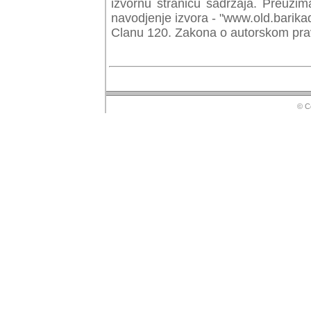
izvornu stranicu sadrzaja. Preuzim
navodjenje izvora - "www.old.barika
Clanu 120. Zakona o autorskom prav
© Copyr