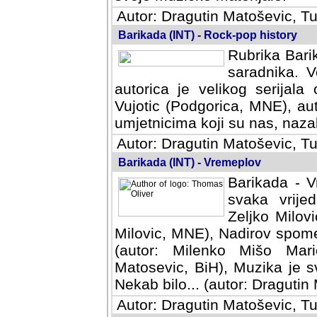
Autor: Dragutin Matoševic, Tu
Barikada (INT) - Rock-pop history
Rubrika Barik
saradnika. V
autorica je velikog serijal
Vujotic (Podgorica, MNE), aut
umjetnicima koji su nas, nazalo
Autor: Dragutin Matoševic, Tu
Barikada (INT) - Vremeplov
Barikada - V
svaka vrijedna
Milovic, MNE)
MNE), Nadirov spomenar (auto
Milenko Mišo Maric, UK), Muz
Muzika je svirala (autor: D
(autor: Dragutin Matosevic, BiH
Autor: Dragutin Matoševic, Tu