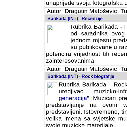
svoja fotografska umijeca.
Autor: Dragutin Matoševic, Tu
Barikada (INT) - Recenzije
Rubrika Barikada - R
od saradnika ovog 
jednom mjestu predst
su publikovane u ra
potencira vrijednost tih rece
zainteresovanima.
Autor: Dragutin Matoševic, Tu
Barikada (INT) - Rock biografije
Rubrika Barikada - Rock
uredjivao muzicko-informa
Muzicari predstavljeni u to
na ovom web portalu cime
Istovremeno, tim nacinom ra
sa svjetske muzicke scene da
materijale.