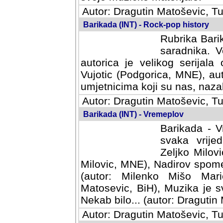
Autor: Dragutin Matoševic, Tu
Barikada (INT) - Rock-pop history
Rubrika Barik
saradnika. V
autorica je velikog serijal
Vujotic (Podgorica, MNE), aut
umjetnicima koji su nas, nazalo
Autor: Dragutin Matoševic, Tu
Barikada (INT) - Vremeplov
Barikada - V
svaka vrijedna
Milovic, MNE)
MNE), Nadirov spomenar (auto
Milenko Mišo Maric, UK), Muz
Muzika je svirala (autor: D
(autor: Dragutin Matosevic, BiH
Autor: Dragutin Matoševic, Tu