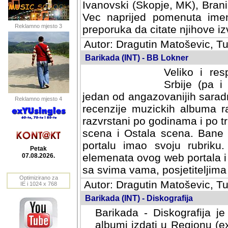
Ivanovski (Skopje, MK), Bran
Vec naprijed pomenuta ime
Reklamno mjesto 3
preporuka da citate njihove izv
Autor: Dragutin Matoševic, Tu
Barikada (INT) - BB Lokner
Veliko i res
Srbije (pa i
jedan od angazovanijih sarad
Reklamno mjesto 4
recenzije muzickih albuma ra
razvrstani po godinama i po t
scena i Ostala scena. Bane 
portalu imao svoju rubriku.
Petak
elemenata ovog web portala i 
07.08.2026.
sa svima vama, posjetiteljima
Optimizirano za
Autor: Dragutin Matoševic, Tu
IE i 1024 x 768
Barikada (INT) - Diskografija
Barikada - Diskografija je
albumi izdati u Regionu (ex 