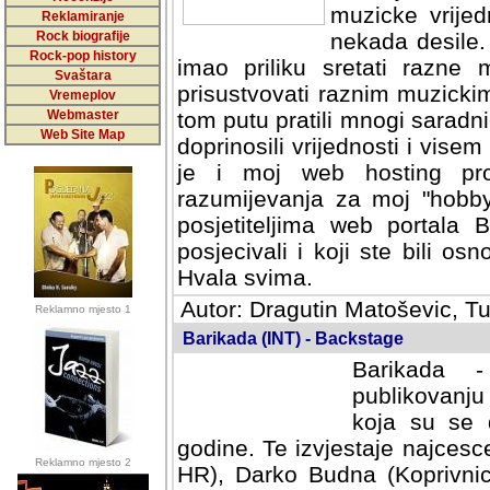
muzicke vrijed
Reklamiranje
Rock biografije
nekada desile
Rock-pop history
imao priliku sretati razne 
Svaštara
prisustvovati raznim muzick
Vremeplov
Webmaster
tom putu pratili mnogi saradni
Web Site Map
doprinosili vrijednosti i vise
je i moj web hosting prov
razumijevanja za moj "hobb
posjetiteljima web portala 
posjecivali i koji ste bili o
Hvala svima.
Autor: Dragutin Matoševic, Tu
Reklamno mjesto 1
Barikada (INT) - Backstage
Barikada -
publikovanju
koja su se 
godine. Te izvjestaje najcesce
Reklamno mjesto 2
HR), Darko Budna (Koprivnic