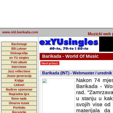
www.old.barikada.com
Muzicki web p
Backstage
BB Lokner
Diskografija
Barikada - World Of Music
ex YU singles
Foto album
undefined
Interviews
Jazz reflections
Barikada (INT) - Webmaster / urednik
Jeans generacija
Nakon 74 mjes
Knjiga
Linkovi
Barikada - Wor
Nadirov spomenar
rad. "Zamrzava
Nagradna igra
u stanju u kak
Nove nade
Omarov kutak
svojih vise od
Portfolio
materijala da 
Recenzije