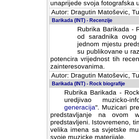
svoja fotografska umijeca.
Autor: Dragutin Matoševic, Tu
Barikada (INT) - Recenzije
Rubrika Barikada - R
od saradnika ovog 
jednom mjestu predst
su publikovane u ra
potencira vrijednost tih rece
zainteresovanima.
Autor: Dragutin Matoševic, Tu
Barikada (INT) - Rock biografije
Rubrika Barikada - Rock
uredjivao muzicko-informa
Muzicari predstavljeni u to
na ovom web portalu cime
Istovremeno, tim nacinom ra
sa svjetske muzicke scene da
materijale.