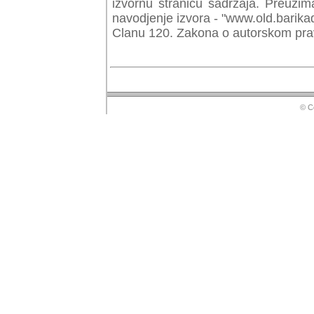
izvornu stranicu sadrzaja. Preuzim
navodjenje izvora - "www.old.barika
Clanu 120. Zakona o autorskom prav
© Copyr