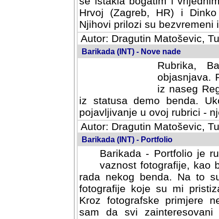
se istakla bogatim i vrijedni
Hrvoj (Zagreb, HR) i Dinko
Njihovi prilozi su bezvremeni i
Autor: Dragutin Matoševic, Tu
Barikada (INT) - Nove nade
Rubrika, B
objasnjava. 
iz naseg Reg
iz statusa demo benda. Uko
pojavljivanje u ovoj rubrici - nj
Autor: Dragutin Matoševic, Tu
Barikada (INT) - Portfolio
Barikada - Portfolio je 
vaznost fotografije, kao
rada nekog benda. Na to su 
fotografije koje su mi pristiz
fotografske primjere nekolik
svi zainteresovani sistemom "