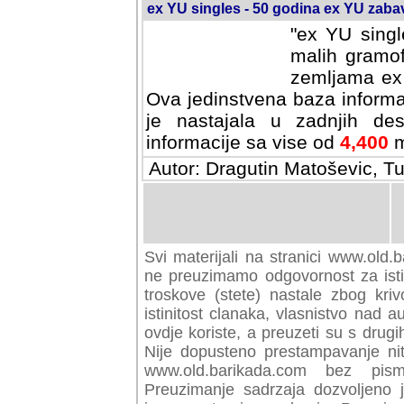
ex YU singles - 50 godina ex YU zab
"ex YU singl
malih gramof
zemljama ex 
Ova jedinstvena baza informa
je nastajala u zadnjih des
informacije sa vise od
4,400
m
Autor: Dragutin Matoševic, Tu
Svi materijali na stranici www.old.b
preuzimamo odgovornost za istini
troskove (stete) nastale zbog kriv
istinitost clanaka, vlasnistvo nad au
ovdje koriste, a preuzeti su s drugi
Nije dopusteno prestampavanje nit
www.old.barikada.com bez pism
Preuzimanje sadrzaja dozvoljeno 