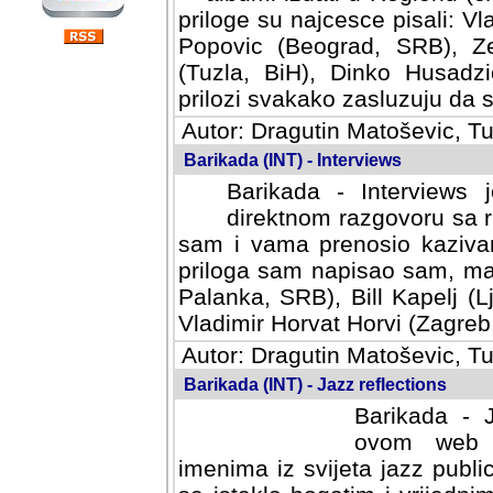
priloge su najcesce pisali: Vl
Popovic (Beograd, SRB), Ze
(Tuzla, BiH), Dinko Husadzi
prilozi svakako zasluzuju da se
Autor: Dragutin Matoševic, Tu
Barikada (INT) - Interviews
Barikada - Interviews 
direktnom razgovoru sa r
sam i vama prenosio kazivan
priloga sam napisao sam, mad
Palanka, SRB), Bill Kapelj (L
Vladimir Horvat Horvi (Zagreb,
Autor: Dragutin Matoševic, Tu
Barikada (INT) - Jazz reflections
Barikada - J
ovom web po
imenima iz svijeta jazz publi