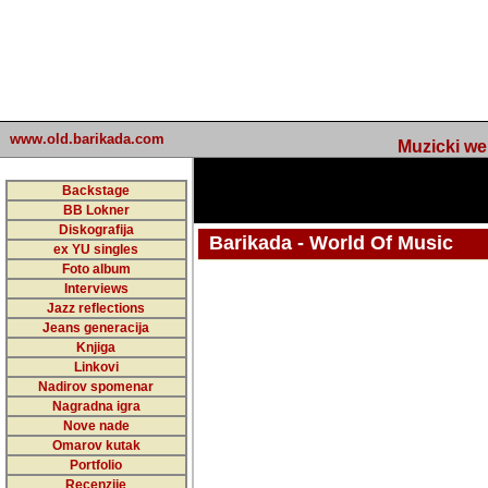
www.old.barikada.com
Muzicki web p
Backstage
BB Lokner
Diskografija
Barikada - World Of Music
ex YU singles
Foto album
undefined
Interviews
Jazz reflections
Barikada (INT) - Webmaster / urednik
Jeans generacija
Nakon 74 mj
Knjiga
Linkovi
portala Bari
Nadirov spomenar
zakljuciti 
Nagradna igra
Nove nade
Barikada - W
Omarov kutak
sada. I u sta
Portfolio
Recenzije