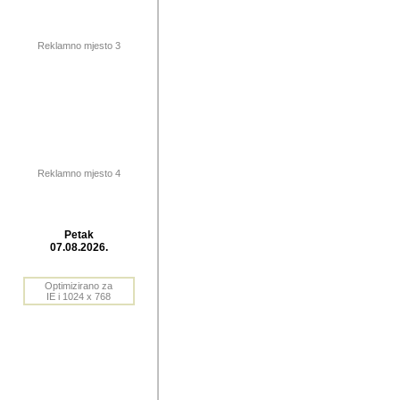
publikovan
dogadjanja
Reklamno mjesto 3
2004. do 2010. godine. Te i
Horvat Horvi (Zagreb, HR)
Šaric (Vinkovci, HR), Vas
Bane Lokner (Zemun, SRB)
imena, mnogima dobro zna
Reklamno mjesto 4
njihove izvjestaje.
Autor: Dragutin Matoševic,
Barikada (INT) - BB Lokner
Petak
Veliko i res
07.08.2026.
Srbije (pa i
Optimizirano za
jedan od angazovanijih s
IE i 1024 x 768
nebrojene recenzije muzic
Njegovi prilozi su razvr
odrednice: ex YU prostor,