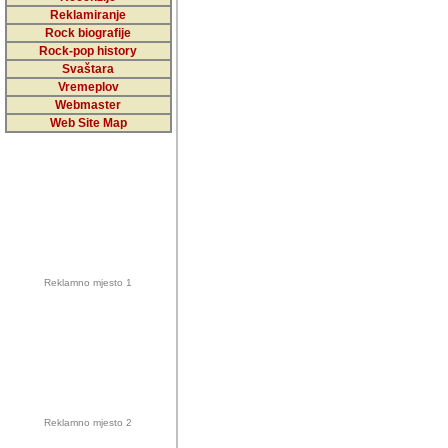
5,000 podstra
Reklamiranje
Rock biografije
da ga temelji
Rock-pop history
vrijednosti kojima smo sv
Svaštara
Vremeplov
Sretan sam da sam u protek
Webmaster
muzicare, svjedociti njih
Web Site Map
muzickim dogadjajima... Sr
mnogi saradnici koji su
doprinosili vrijednosti i v
sam da je i moj web hostin
imala razumijevanja za 
Reklamno mjesto 1
mnogobrojnim posjetitelj
Music, koji ste ga posjeciv
ovoga (nemalog) rada. Hva
Autor: Dragutin Matoševic,
Barikada (INT) - Backstage
Reklamno mjesto 2
Barikada -