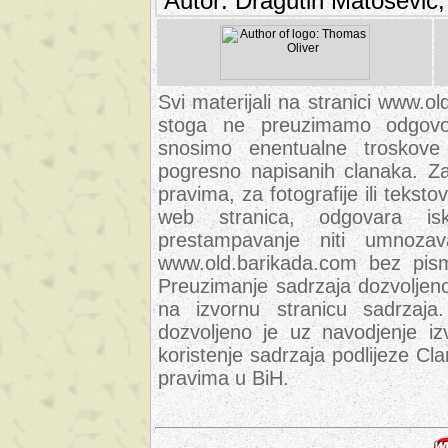
Autor: Dragutin Matoševic,
Svi materijali na stranici www.ol
stoga ne preuzimamo odgovor
snosimo enentualne troskove (
pogresno napisanih clanaka. Za 
pravima, za fotografije ili teksto
web stranica, odgovara isk
prestampavanje niti umnozav
www.old.barikada.com bez pism
Preuzimanje sadrzaja dozvoljeno
na izvornu stranicu sadrzaja
dozvoljeno je uz navodjenje iz
koristenje sadrzaja podlijeze C
pravima u BiH.