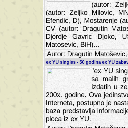
(autor: Ze
(autor: Zeljko Milovic, M
Efendic, D), Mostarenje (a
CV (autor: Dragutin Matos
Djordje Gavric Djoko, US
Matosevic, BiH)...
Autor: Dragutin Matoševic,
ex YU singles - 50 godina ex YU zab
"ex YU sing
sa malih g
izdatih u z
200x. godine. Ova jedinst
Interneta, postupno je nast
baza predstavlja informaci
ploca iz ex YU.