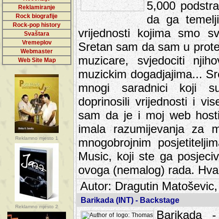
5,000 podstra
Reklamiranje
Rock biografije
da ga temelji
Rock-pop history
vrijednosti kojima smo sv
Svaštara
Vremeplov
Sretan sam da sam u protek
Webmaster
muzicare, svjedociti njih
Web Site Map
muzickim dogadjajima... Sr
mnogi saradnici koji su
doprinosili vrijednosti i v
sam da je i moj web hostin
imala razumijevanja za 
Reklamno mjesto 1
mnogobrojnim posjetitelj
Music, koji ste ga posjeciv
ovoga (nemalog) rada. Hva
Autor: Dragutin Matoševic,
Barikada (INT) - Backstage
Reklamno mjesto 2
Barikada -