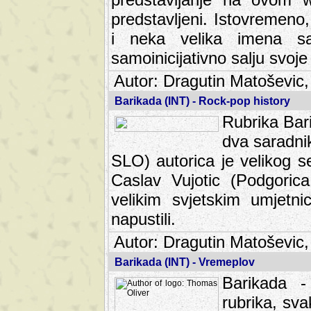
predstavljeni. Istovremen
i neka velika imena s
samoinicijativno salju svoje
Autor: Dragutin Matoševic,
Barikada (INT) - Rock-pop history
Rubrika Bari
dva saradnik
SLO) autorica je velikog s
Caslav Vujotic (Podgorica
velikim svjetskim umjetni
napustili.
Autor: Dragutin Matoševic,
Barikada (INT) - Vremeplov
Barikada -
rubrika, sva