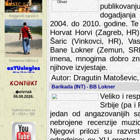
publikovan
dogadjanja
Reklamno mjesto 3
2004. do 2010. godine. Te i
Horvat Horvi (Zagreb, HR)
Šaric (Vinkovci, HR), Vas
Bane Lokner (Zemun, SRB)
imena, mnogima dobro zna
Reklamno mjesto 4
njihove izvjestaje.
Autor: Dragutin Matoševic,
Barikada (INT) - BB Lokner
�etvrtak
Veliko i res
06.08.2026.
Srbije (pa i
Optimizirano za
jedan od angazovanijih s
IE i 1024 x 768
nebrojene recenzije muzic
Njegovi prilozi su razvr
odrednice: ex YU prostor,