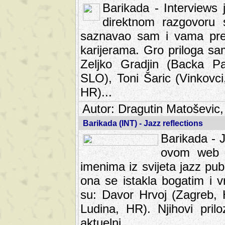
Barikada - Interviews 
direktnom razgovoru 
saznavao sam i vama pren
karijerama. Gro priloga sa
Zeljko Gradjin (Backa Pal
SLO), Toni Šaric (Vinkovci
HR)...
Autor: Dragutin Matoševic,
Barikada (INT) - Jazz reflections
Barikada - J
ovom web po
imenima iz svijeta jazz pub
ona se istakla bogatim i v
su: Davor Hrvoj (Zagreb, 
Ludina, HR). Njihovi pril
aktuelni.