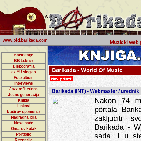
www.old.barikada.com
Muzicki web p
Backstage
BB Lokner
Diskografija
Barikada - World Of Music
ex YU singles
Foto album
Interviews
Jazz reflections
Barikada (INT) - Webmaster / urednik
Jeans generacija
Nakon 74 mj
Knjiga
Linkovi
portala Bari
Nadirov spomenar
zakljuciti 
Nagradna igra
Nove nade
Barikada - W
Omarov kutak
sada. I u sta
Portfolio
Recenzije