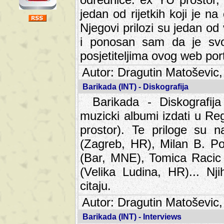
jedan od rijetkih koji je n
Njegovi prilozi su jedan od
i ponosan sam da je svoj
posjetiteljima ovog web por
Autor: Dragutin Matoševic,
Barikada (INT) - Diskografija
Barikada - Diskografija
muzicki albumi izdati u Reg
prostor). Te priloge su n
(Zagreb, HR), Milan B. Po
(Bar, MNE), Tomica Racic 
(Velika Ludina, HR)... Nj
citaju.
Autor: Dragutin Matoševic,
Barikada (INT) - Interviews