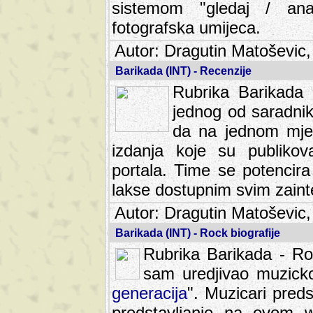
sistemom "gledaj / anal
fotografska umijeca.
Autor: Dragutin Matoševic,
Barikada (INT) - Recenzije
Rubrika Barikada -
jednog od saradnika
da na jednom mjes
izdanja koje su publik
portala. Time se potencira 
lakse dostupnim svim zain
Autor: Dragutin Matoševic,
Barikada (INT) - Rock biografije
Rubrika Barikada - Roc
sam uredjivao muzicko-
generacija
". Muzicari predst
predstavljanje na ovom w