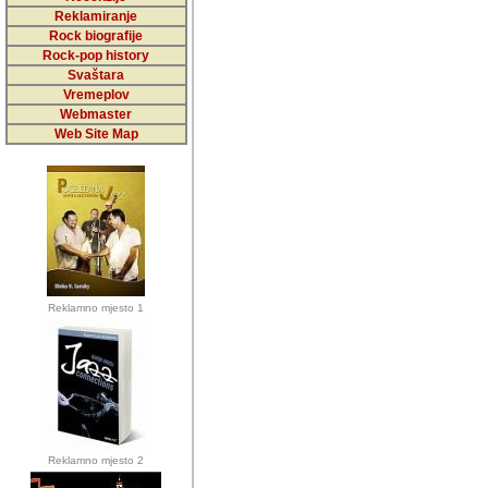
5,000 podstra
Reklamiranje
Rock biografije
da ga temelji
Rock-pop history
vrijednosti kojima smo sv
Svaštara
Vremeplov
Sretan sam da sam u protek
Webmaster
muzicare, svjedociti njih
Web Site Map
muzickim dogadjajima... Sr
mnogi saradnici koji su
doprinosili vrijednosti i v
sam da je i moj web hostin
imala razumijevanja za 
Reklamno mjesto 1
mnogobrojnim posjetitelj
Music, koji ste ga posjeciv
ovoga (nemalog) rada. Hva
Autor: Dragutin Matoševic,
Barikada (INT) - Backstage
Reklamno mjesto 2
Barikada -