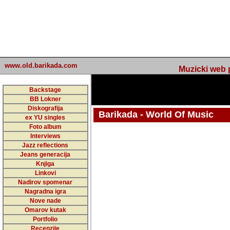
www.old.barikada.com
Muzicki web p
Backstage
BB Lokner
Diskografija
Barikada - World Of Music
ex YU singles
Foto album
Interviews
Jazz reflections
Barikada (INT) - Webmaster / urednik
Jeans generacija
Nakon 74 mj
Knjiga
Linkovi
portala Bari
Nadirov spomenar
zakljuciti 
Nagradna igra
Nove nade
Barikada - W
Omarov kutak
sada. I u sta
Portfolio
Recenzije