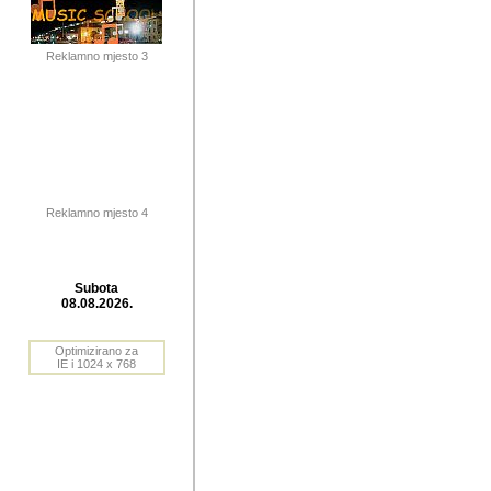
publikovan
dogadjanja
Reklamno mjesto 3
2004. do 2010. godine. Te i
Horvat Horvi (Zagreb, HR)
Šaric (Vinkovci, HR), Vas
Bane Lokner (Zemun, SRB)
imena, mnogima dobro zna
Reklamno mjesto 4
njihove izvjestaje.
Autor: Dragutin Matoševic,
Barikada (INT) - BB Lokner
Subota
Veliko i res
08.08.2026.
Srbije (pa i
Optimizirano za
jedan od angazovanijih s
IE i 1024 x 768
nebrojene recenzije muzic
Njegovi prilozi su razvr
odrednice: ex YU prostor,