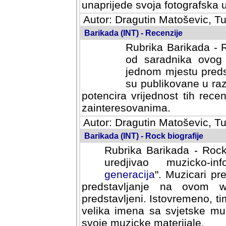
svoja fotografska umijeca.
Autor: Dragutin Matoševic, Tu
Barikada (INT) - Recenzije
Rubrika Barikada - R
od saradnika ovog 
jednom mjestu predst
su publikovane u ra
potencira vrijednost tih rece
zainteresovanima.
Autor: Dragutin Matoševic, Tu
Barikada (INT) - Rock biografije
Rubrika Barikada - Rock
uredjivao muzicko-informa
Muzicari predstavljeni u to
na ovom web portalu cime
Istovremeno, tim nacinom ra
sa svjetske muzicke scene da
materijale.