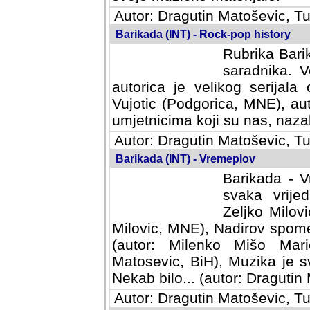
Autor: Dragutin Matoševic, Tu
Barikada (INT) - Rock-pop history
Rubrika Barik
saradnika. V
autorica je velikog serijal
Vujotic (Podgorica, MNE), aut
umjetnicima koji su nas, nazalo
Autor: Dragutin Matoševic, Tu
Barikada (INT) - Vremeplov
Barikada - V
svaka vrijedna
Milovic, MNE)
MNE), Nadirov spomenar (auto
Milenko Mišo Maric, UK), Muz
Muzika je svirala (autor: D
(autor: Dragutin Matosevic, BiH
Autor: Dragutin Matoševic, Tu