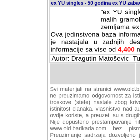
ex YU singles - 50 godina ex YU zab
"ex YU singl
malih gramof
zemljama ex 
Ova jedinstvena baza informa
je nastajala u zadnjih des
informacije sa vise od
4,400
m
Autor: Dragutin Matoševic, Tu
Svi materijali na stranici www.old.b
preuzimamo odgovornost za istini
troskove (stete) nastale zbog kriv
istinitost clanaka, vlasnistvo nad au
ovdje koriste, a preuzeti su s drugi
Nije dopusteno prestampavanje nit
www.old.barikada.com bez pism
Preuzimanje sadrzaja dozvoljeno 