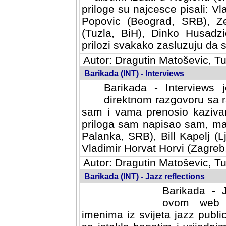
priloge su najcesce pisali: Vl
Popovic (Beograd, SRB), Ze
(Tuzla, BiH), Dinko Husadzi
prilozi svakako zasluzuju da se
Autor: Dragutin Matoševic, Tu
Barikada (INT) - Interviews
Barikada - Interviews 
direktnom razgovoru sa r
sam i vama prenosio kazivan
priloga sam napisao sam, mad
Palanka, SRB), Bill Kapelj (L
Vladimir Horvat Horvi (Zagreb,
Autor: Dragutin Matoševic, Tu
Barikada (INT) - Jazz reflections
Barikada - J
ovom web po
imenima iz svijeta jazz publi