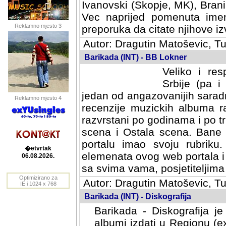
Ivanovski (Skopje, MK), Bran
Vec naprijed pomenuta ime
Reklamno mjesto 3
preporuka da citate njihove izv
Autor: Dragutin Matoševic, Tu
Barikada (INT) - BB Lokner
Veliko i res
Srbije (pa i
jedan od angazovanijih sarad
Reklamno mjesto 4
recenzije muzickih albuma ra
razvrstani po godinama i po t
scena i Ostala scena. Bane 
portalu imao svoju rubriku.
�etvrtak
elemenata ovog web portala i 
06.08.2026.
sa svima vama, posjetiteljima
Optimizirano za
Autor: Dragutin Matoševic, Tu
IE i 1024 x 768
Barikada (INT) - Diskografija
Barikada - Diskografija je
albumi izdati u Regionu (ex 