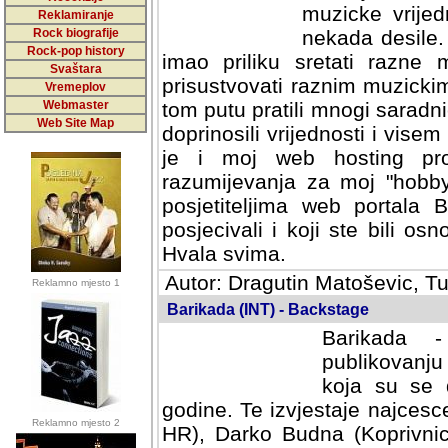
muzicke vrijed
Reklamiranje
Rock biografije
nekada desile
Rock-pop history
imao priliku sretati razne 
Svaštara
prisustvovati raznim muzick
Vremeplov
Webmaster
tom putu pratili mnogi saradni
Web Site Map
doprinosili vrijednosti i vise
je i moj web hosting prov
razumijevanja za moj "hobb
posjetiteljima web portala 
posjecivali i koji ste bili o
Hvala svima.
Autor: Dragutin Matoševic, Tu
Reklamno mjesto 1
Barikada (INT) - Backstage
Barikada -
publikovanju
koja su se 
godine. Te izvjestaje najcesce
Reklamno mjesto 2
HR), Darko Budna (Koprivnic