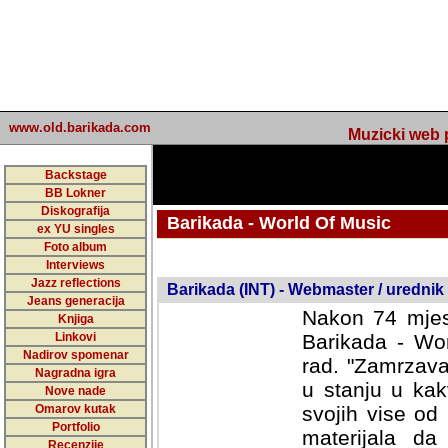
www.old.barikada.com
Muzicki web p
Backstage
BB Lokner
Diskografija
Barikada - World Of Music
ex YU singles
Foto album
undefined
Interviews
Jazz reflections
Barikada (INT) - Webmaster / urednik
Jeans generacija
Nakon 74 mjes
Knjiga
Linkovi
Barikada - Wor
Nadirov spomenar
rad. "Zamrzava
Nagradna igra
u stanju u kak
Nove nade
Omarov kutak
svojih vise od
Portfolio
materijala da 
Recenzije