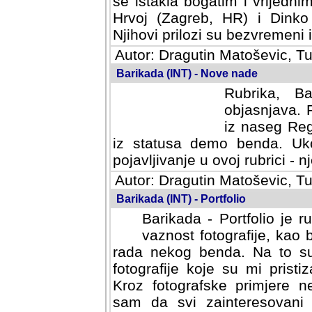
se istakla bogatim i vrijedni
Hrvoj (Zagreb, HR) i Dinko
Njihovi prilozi su bezvremeni i
Autor: Dragutin Matoševic, Tu
Barikada (INT) - Nove nade
Rubrika, B
objasnjava. 
iz naseg Reg
iz statusa demo benda. Uko
pojavljivanje u ovoj rubrici - nj
Autor: Dragutin Matoševic, Tu
Barikada (INT) - Portfolio
Barikada - Portfolio je 
vaznost fotografije, kao
rada nekog benda. Na to su 
fotografije koje su mi pristiz
fotografske primjere nekolik
svi zainteresovani sistemom "