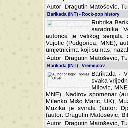
Autor: Dragutin Matoševic, Tu
Barikada (INT) - Rock-pop history
Rubrika Barik
saradnika. V
autorica je velikog serijal
Vujotic (Podgorica, MNE), aut
umjetnicima koji su nas, nazalo
Autor: Dragutin Matoševic, Tu
Barikada (INT) - Vremeplov
Barikada - V
svaka vrijedna
Milovic, MNE)
MNE), Nadirov spomenar (auto
Milenko Mišo Maric, UK), Muz
Muzika je svirala (autor: D
(autor: Dragutin Matosevic, BiH
Autor: Dragutin Matoševic, Tu