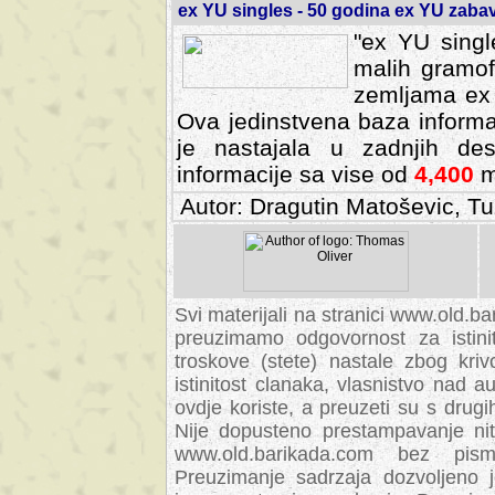
ex YU singles - 50 godina ex YU zab
"ex YU singl
malih gramof
zemljama ex 
Ova jedinstvena baza informa
je nastajala u zadnjih des
informacije sa vise od
4,400
m
Autor: Dragutin Matoševic, Tu
Svi materijali na stranici www.old.b
preuzimamo odgovornost za istini
troskove (stete) nastale zbog kriv
istinitost clanaka, vlasnistvo nad au
ovdje koriste, a preuzeti su s drugi
Nije dopusteno prestampavanje nit
www.old.barikada.com bez pism
Preuzimanje sadrzaja dozvoljeno 