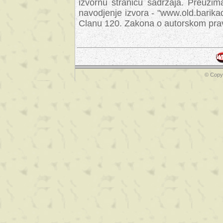
izvornu stranicu sadrzaja. Preuzim
navodjenje izvora - "www.old.barika
Clanu 120. Zakona o autorskom prav
© Copyr