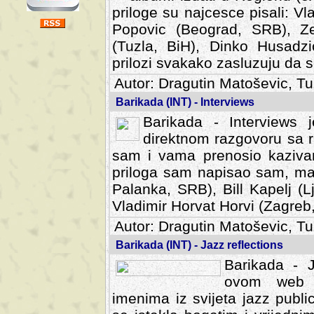
priloge su najcesce pisali: Vl
Popovic (Beograd, SRB), Ze
(Tuzla, BiH), Dinko Husadzi
prilozi svakako zasluzuju da se
Autor: Dragutin Matoševic, Tu
Barikada (INT) - Interviews
Barikada - Interviews 
direktnom razgovoru sa r
sam i vama prenosio kazivan
priloga sam napisao sam, mad
Palanka, SRB), Bill Kapelj (L
Vladimir Horvat Horvi (Zagreb,
Autor: Dragutin Matoševic, Tu
Barikada (INT) - Jazz reflections
Barikada - J
ovom web po
imenima iz svijeta jazz publi