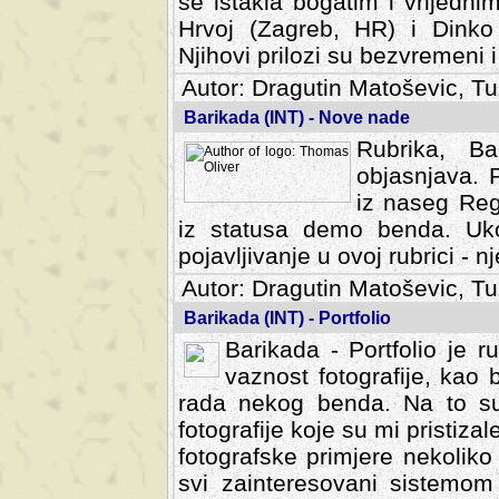
se istakla bogatim i vrijedni
Hrvoj (Zagreb, HR) i Dinko
Njihovi prilozi su bezvremeni i
Autor: Dragutin Matoševic, Tu
Barikada (INT) - Nove nade
Rubrika, B
objasnjava. 
iz naseg Reg
iz statusa demo benda. Uko
pojavljivanje u ovoj rubrici - nj
Autor: Dragutin Matoševic, Tu
Barikada (INT) - Portfolio
Barikada - Portfolio je 
vaznost fotografije, kao
rada nekog benda. Na to su 
fotografije koje su mi pristiz
fotografske primjere nekolik
svi zainteresovani sistemom "