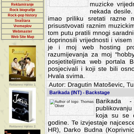
muzicke vrijed
Reklamiranje
Rock biografije
nekada desile
Rock-pop history
imao priliku sretati razne 
Svaštara
prisustvovati raznim muzick
Vremeplov
Webmaster
tom putu pratili mnogi saradni
Web Site Map
doprinosili vrijednosti i vise
je i moj web hosting prov
razumijevanja za moj "hobb
posjetiteljima web portala 
posjecivali i koji ste bili o
Hvala svima.
Autor: Dragutin Matoševic, Tu
Reklamno mjesto 1
Barikada (INT) - Backstage
Barikada -
publikovanju
koja su se 
godine. Te izvjestaje najcesce
Reklamno mjesto 2
HR), Darko Budna (Koprivnic