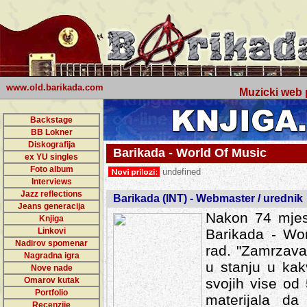
www.old.barikada.com
Muzicki web p
Backstage
BB Lokner
Diskografija
Barikada - World Of Music
ex YU singles
Foto album
undefined
Interviews
Jazz reflections
Barikada (INT) - Webmaster / urednik
Jeans generacija
Nakon 74 mjes
Knjiga
Linkovi
Barikada - Wor
Nadirov spomenar
rad. "Zamrzava
Nagradna igra
u stanju u kak
Nove nade
Omarov kutak
svojih vise od
Portfolio
materijala da 
Recenzije