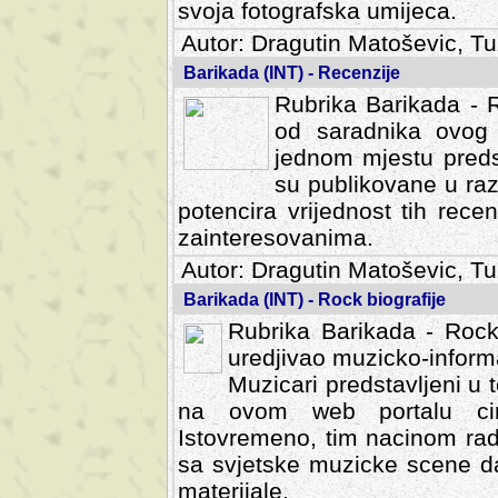
svoja fotografska umijeca.
Autor: Dragutin Matoševic, Tu
Barikada (INT) - Recenzije
Rubrika Barikada - R
od saradnika ovog 
jednom mjestu predst
su publikovane u ra
potencira vrijednost tih rece
zainteresovanima.
Autor: Dragutin Matoševic, Tu
Barikada (INT) - Rock biografije
Rubrika Barikada - Rock
uredjivao muzicko-informa
Muzicari predstavljeni u to
na ovom web portalu cime
Istovremeno, tim nacinom ra
sa svjetske muzicke scene da
materijale.