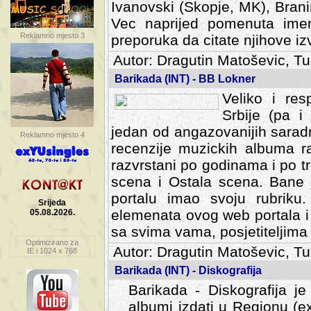
Ivanovski (Skopje, MK), Bran
Vec naprijed pomenuta ime
Reklamno mjesto 3
preporuka da citate njihove izv
Autor: Dragutin Matoševic, Tu
Barikada (INT) - BB Lokner
Veliko i res
Srbije (pa i
jedan od angazovanijih sarad
Reklamno mjesto 4
recenzije muzickih albuma ra
razvrstani po godinama i po t
scena i Ostala scena. Bane 
portalu imao svoju rubriku.
Srijeda
elemenata ovog web portala i 
05.08.2026.
sa svima vama, posjetiteljima
Optimizirano za
Autor: Dragutin Matoševic, Tu
IE i 1024 x 768
Barikada (INT) - Diskografija
Barikada - Diskografija je
albumi izdati u Regionu (ex 