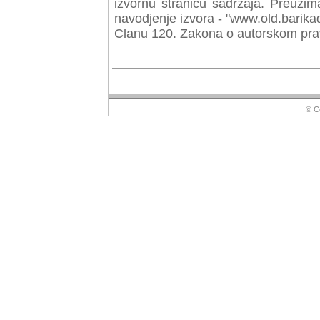
izvornu stranicu sadrzaja. Preuzim
navodjenje izvora - "www.old.barika
Clanu 120. Zakona o autorskom prav
© Copyr