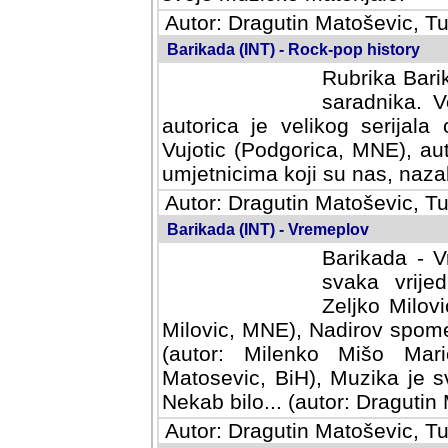
Autor: Dragutin Matoševic, Tu
Barikada (INT) - Rock-pop history
Rubrika Barik
saradnika. V
autorica je velikog serijal
Vujotic (Podgorica, MNE), aut
umjetnicima koji su nas, nazalo
Autor: Dragutin Matoševic, Tu
Barikada (INT) - Vremeplov
Barikada - V
svaka vrijedna
Milovic, MNE)
MNE), Nadirov spomenar (auto
Milenko Mišo Maric, UK), Muz
Muzika je svirala (autor: D
(autor: Dragutin Matosevic, BiH
Autor: Dragutin Matoševic, Tu