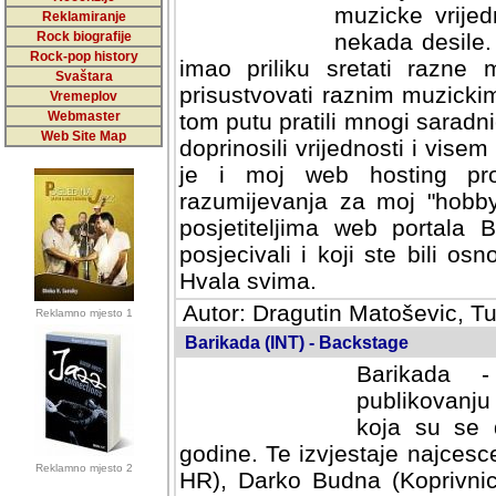
muzicke vrijed
Reklamiranje
Rock biografije
nekada desile
Rock-pop history
imao priliku sretati razne 
Svaštara
prisustvovati raznim muzick
Vremeplov
Webmaster
tom putu pratili mnogi saradni
Web Site Map
doprinosili vrijednosti i vise
je i moj web hosting prov
razumijevanja za moj "hobb
posjetiteljima web portala 
posjecivali i koji ste bili o
Hvala svima.
Autor: Dragutin Matoševic, Tu
Reklamno mjesto 1
Barikada (INT) - Backstage
Barikada -
publikovanju
koja su se 
godine. Te izvjestaje najcesce
Reklamno mjesto 2
HR), Darko Budna (Koprivnic