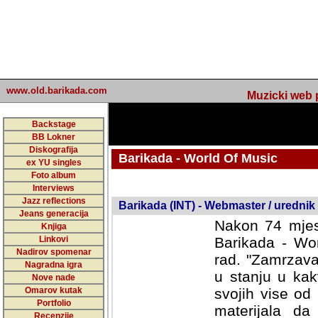
www.old.barikada.com
Muzicki web p
Backstage
BB Lokner
Diskografija
Barikada - World Of Music
ex YU singles
Foto album
undefined
Interviews
Jazz reflections
Barikada (INT) - Webmaster / urednik
Jeans generacija
Nakon 74 mjes
Knjiga
Linkovi
Barikada - Wor
Nadirov spomenar
rad. "Zamrzava
Nagradna igra
u stanju u kak
Nove nade
Omarov kutak
svojih vise od
Portfolio
materijala da 
Recenzije