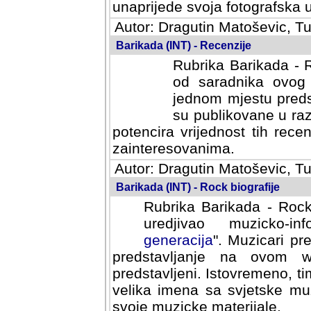
svoja fotografska umijeca.
Autor: Dragutin Matoševic, Tu
Barikada (INT) - Recenzije
Rubrika Barikada - R
od saradnika ovog 
jednom mjestu predst
su publikovane u ra
potencira vrijednost tih rece
zainteresovanima.
Autor: Dragutin Matoševic, Tu
Barikada (INT) - Rock biografije
Rubrika Barikada - Rock
uredjivao muzicko-informa
Muzicari predstavljeni u to
na ovom web portalu cime
Istovremeno, tim nacinom ra
sa svjetske muzicke scene da
materijale.