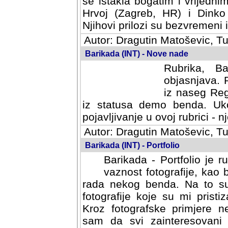
se istakla bogatim i vrijedni
Hrvoj (Zagreb, HR) i Dinko
Njihovi prilozi su bezvremeni i
Autor: Dragutin Matoševic, Tu
Barikada (INT) - Nove nade
Rubrika, B
objasnjava. 
iz naseg Reg
iz statusa demo benda. Uko
pojavljivanje u ovoj rubrici - nj
Autor: Dragutin Matoševic, Tu
Barikada (INT) - Portfolio
Barikada - Portfolio je 
vaznost fotografije, kao
rada nekog benda. Na to su 
fotografije koje su mi pristiz
fotografske primjere nekolik
svi zainteresovani sistemom "