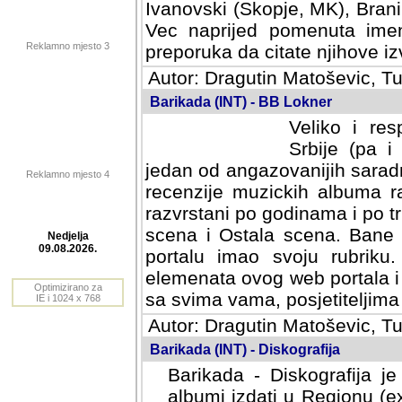
Ivanovski (Skopje, MK), Bran
Vec naprijed pomenuta ime
Reklamno mjesto 3
preporuka da citate njihove izv
Autor: Dragutin Matoševic, Tu
Barikada (INT) - BB Lokner
Veliko i res
Srbije (pa i
jedan od angazovanijih sarad
Reklamno mjesto 4
recenzije muzickih albuma ra
razvrstani po godinama i po t
scena i Ostala scena. Bane 
portalu imao svoju rubriku.
Nedjelja
elemenata ovog web portala i 
09.08.2026.
sa svima vama, posjetiteljima
Optimizirano za
Autor: Dragutin Matoševic, Tu
IE i 1024 x 768
Barikada (INT) - Diskografija
Barikada - Diskografija je
albumi izdati u Regionu (ex 