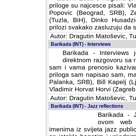
priloge su najcesce pisali: Vl
Popovic (Beograd, SRB), Ze
(Tuzla, BiH), Dinko Husadzi
prilozi svakako zasluzuju da se
Autor: Dragutin Matoševic, Tu
Barikada (INT) - Interviews
Barikada - Interviews 
direktnom razgovoru sa r
sam i vama prenosio kazivan
priloga sam napisao sam, mad
Palanka, SRB), Bill Kapelj (L
Vladimir Horvat Horvi (Zagreb,
Autor: Dragutin Matoševic, Tu
Barikada (INT) - Jazz reflections
Barikada - J
ovom web po
imenima iz svijeta jazz publi