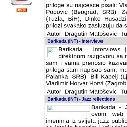
priloge su najcesce pisali: Vl
Popovic (Beograd, SRB), Ze
(Tuzla, BiH), Dinko Husadzi
prilozi svakako zasluzuju da se
Autor: Dragutin Matoševic, Tu
Barikada (INT) - Interviews
Barikada - Interviews 
direktnom razgovoru sa r
sam i vama prenosio kazivan
priloga sam napisao sam, mad
Palanka, SRB), Bill Kapelj (L
Vladimir Horvat Horvi (Zagreb,
Autor: Dragutin Matoševic, Tu
Barikada (INT) - Jazz reflections
Barikada - J
ovom web po
imenima iz svijeta jazz publi