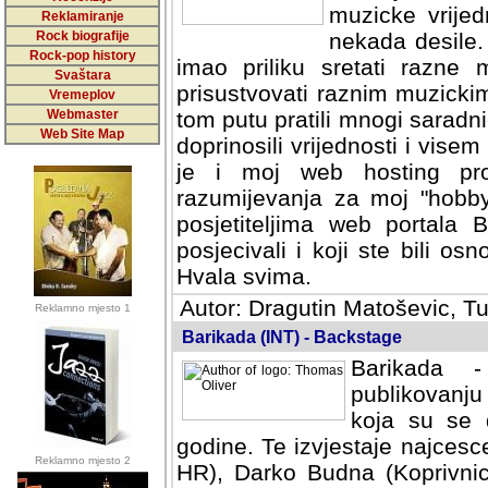
muzicke vrijed
Reklamiranje
Rock biografije
nekada desile
Rock-pop history
imao priliku sretati razne 
Svaštara
prisustvovati raznim muzick
Vremeplov
Webmaster
tom putu pratili mnogi saradni
Web Site Map
doprinosili vrijednosti i vise
je i moj web hosting prov
razumijevanja za moj "hobb
posjetiteljima web portala 
posjecivali i koji ste bili o
Hvala svima.
Autor: Dragutin Matoševic, Tu
Reklamno mjesto 1
Barikada (INT) - Backstage
Barikada -
publikovanju
koja su se 
godine. Te izvjestaje najcesce
Reklamno mjesto 2
HR), Darko Budna (Koprivnic