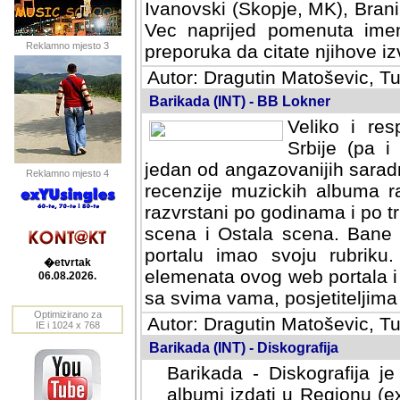
Ivanovski (Skopje, MK), Bran
Vec naprijed pomenuta ime
Reklamno mjesto 3
preporuka da citate njihove izv
Autor: Dragutin Matoševic, Tu
Barikada (INT) - BB Lokner
Veliko i res
Srbije (pa i
jedan od angazovanijih sarad
Reklamno mjesto 4
recenzije muzickih albuma ra
razvrstani po godinama i po t
scena i Ostala scena. Bane 
portalu imao svoju rubriku.
�etvrtak
elemenata ovog web portala i 
06.08.2026.
sa svima vama, posjetiteljima
Optimizirano za
Autor: Dragutin Matoševic, Tu
IE i 1024 x 768
Barikada (INT) - Diskografija
Barikada - Diskografija je
albumi izdati u Regionu (ex 