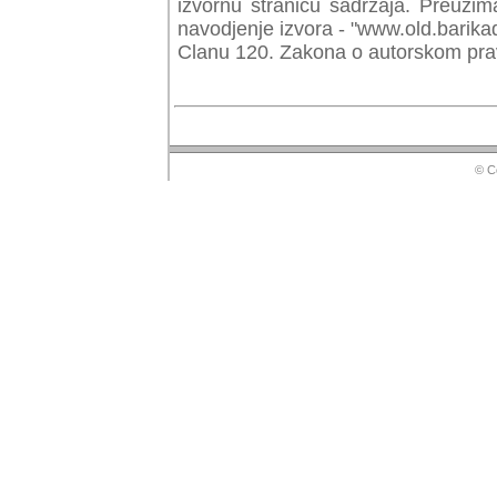
izvornu stranicu sadrzaja. Preuzim
navodjenje izvora - "www.old.barika
Clanu 120. Zakona o autorskom prav
© Copyr