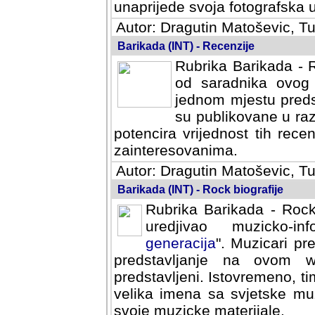
svoja fotografska umijeca.
Autor: Dragutin Matoševic, Tu
Barikada (INT) - Recenzije
Rubrika Barikada - R
od saradnika ovog 
jednom mjestu predst
su publikovane u ra
potencira vrijednost tih rece
zainteresovanima.
Autor: Dragutin Matoševic, Tu
Barikada (INT) - Rock biografije
Rubrika Barikada - Rock
uredjivao muzicko-informa
Muzicari predstavljeni u to
na ovom web portalu cime
Istovremeno, tim nacinom ra
sa svjetske muzicke scene da
materijale.