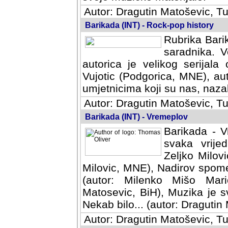
Autor: Dragutin Matoševic, Tu
Barikada (INT) - Rock-pop history
Rubrika Barik
saradnika. V
autorica je velikog serijal
Vujotic (Podgorica, MNE), aut
umjetnicima koji su nas, nazalo
Autor: Dragutin Matoševic, Tu
Barikada (INT) - Vremeplov
Barikada - V
svaka vrijedna
Milovic, MNE)
MNE), Nadirov spomenar (auto
Milenko Mišo Maric, UK), Muz
Muzika je svirala (autor: D
(autor: Dragutin Matosevic, BiH
Autor: Dragutin Matoševic, Tu