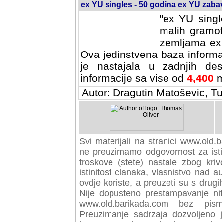
ex YU singles - 50 godina ex YU zab
"ex YU singl
malih gramof
zemljama ex 
Ova jedinstvena baza informa
je nastajala u zadnjih des
informacije sa vise od
4,400
m
Autor: Dragutin Matoševic, Tu
Svi materijali na stranici www.old.b
preuzimamo odgovornost za istini
troskove (stete) nastale zbog kriv
istinitost clanaka, vlasnistvo nad au
ovdje koriste, a preuzeti su s drugi
Nije dopusteno prestampavanje nit
www.old.barikada.com bez pism
Preuzimanje sadrzaja dozvoljeno 