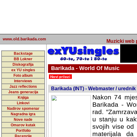
www.old.barikada.com
Muzicki web p
Backstage
BB Lokner
Diskografija
Barikada - World Of Music
ex YU singles
Foto album
undefined
Interviews
Jazz reflections
Barikada (INT) - Webmaster / urednik
Jeans generacija
Nakon 74 mjes
Knjiga
Linkovi
Barikada - Wor
Nadirov spomenar
rad. "Zamrzava
Nagradna igra
u stanju u kak
Nove nade
Omarov kutak
svojih vise od
Portfolio
materijala da 
Recenzije