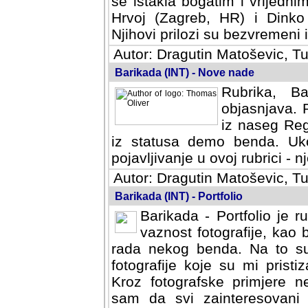
se istakla bogatim i vrijedni
Hrvoj (Zagreb, HR) i Dinko
Njihovi prilozi su bezvremeni i
Autor: Dragutin Matoševic, Tu
Barikada (INT) - Nove nade
Rubrika, B
objasnjava. 
iz naseg Reg
iz statusa demo benda. Uko
pojavljivanje u ovoj rubrici - nj
Autor: Dragutin Matoševic, Tu
Barikada (INT) - Portfolio
Barikada - Portfolio je 
vaznost fotografije, kao
rada nekog benda. Na to su 
fotografije koje su mi pristiz
fotografske primjere nekolik
svi zainteresovani sistemom "