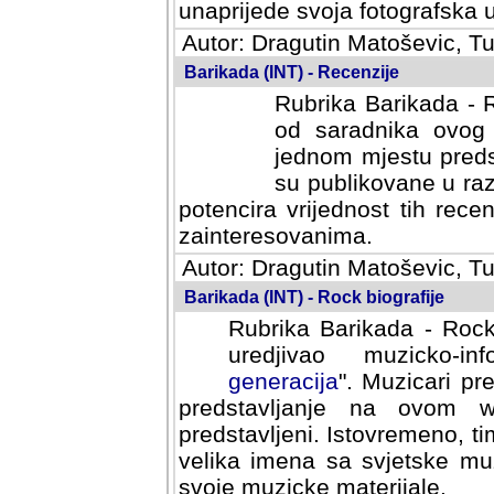
svoja fotografska umijeca.
Autor: Dragutin Matoševic, Tu
Barikada (INT) - Recenzije
Rubrika Barikada - R
od saradnika ovog 
jednom mjestu predst
su publikovane u ra
potencira vrijednost tih rece
zainteresovanima.
Autor: Dragutin Matoševic, Tu
Barikada (INT) - Rock biografije
Rubrika Barikada - Rock
uredjivao muzicko-informa
Muzicari predstavljeni u to
na ovom web portalu cime
Istovremeno, tim nacinom ra
sa svjetske muzicke scene da
materijale.