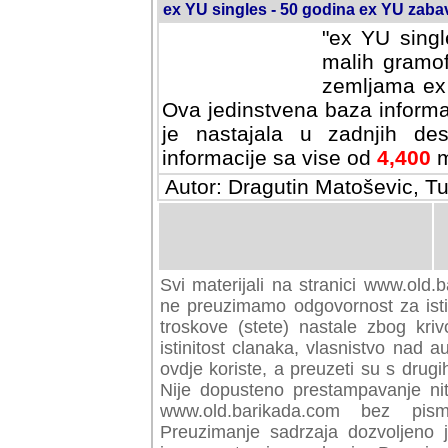
ex YU singles - 50 godina ex YU zab
"ex YU singl
malih gramof
zemljama ex 
Ova jedinstvena baza informa
je nastajala u zadnjih des
informacije sa vise od
4,400
m
Autor: Dragutin Matoševic, Tu
Svi materijali na stranici www.old.b
preuzimamo odgovornost za istini
troskove (stete) nastale zbog kriv
istinitost clanaka, vlasnistvo nad au
ovdje koriste, a preuzeti su s drugi
Nije dopusteno prestampavanje nit
www.old.barikada.com bez pism
Preuzimanje sadrzaja dozvoljeno 