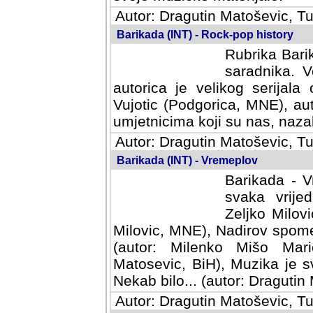
Autor: Dragutin Matoševic, Tu
Barikada (INT) - Rock-pop history
Rubrika Barik
saradnika. V
autorica je velikog serijal
Vujotic (Podgorica, MNE), aut
umjetnicima koji su nas, nazalo
Autor: Dragutin Matoševic, Tu
Barikada (INT) - Vremeplov
Barikada - V
svaka vrijedna
Milovic, MNE)
MNE), Nadirov spomenar (auto
Milenko Mišo Maric, UK), Muz
Muzika je svirala (autor: D
(autor: Dragutin Matosevic, BiH
Autor: Dragutin Matoševic, Tu