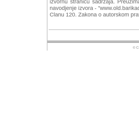
izvornu stranicu sadrzaja. Preuzim
navodjenje izvora - "www.old.barika
Clanu 120. Zakona o autorskom prav
© Copyr