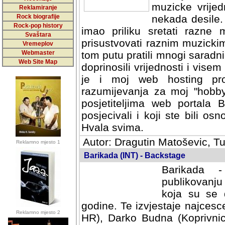
muzicke vrijed
Reklamiranje
Rock biografije
nekada desile
Rock-pop history
imao priliku sretati razne 
Svaštara
prisustvovati raznim muzick
Vremeplov
Webmaster
tom putu pratili mnogi saradni
Web Site Map
doprinosili vrijednosti i vise
je i moj web hosting prov
razumijevanja za moj "hobb
posjetiteljima web portala 
posjecivali i koji ste bili o
Hvala svima.
Autor: Dragutin Matoševic, Tu
Reklamno mjesto 1
Barikada (INT) - Backstage
Barikada -
publikovanju
koja su se 
godine. Te izvjestaje najcesce
Reklamno mjesto 2
HR), Darko Budna (Koprivnic