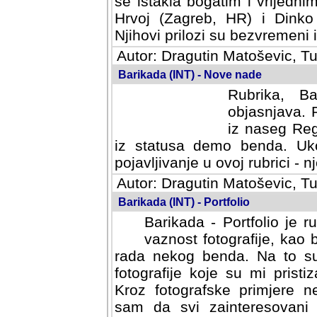
se istakla bogatim i vrijedni
Hrvoj (Zagreb, HR) i Dinko
Njihovi prilozi su bezvremeni i
Autor: Dragutin Matoševic, Tu
Barikada (INT) - Nove nade
Rubrika, B
objasnjava. 
iz naseg Reg
iz statusa demo benda. Uko
pojavljivanje u ovoj rubrici - nj
Autor: Dragutin Matoševic, Tu
Barikada (INT) - Portfolio
Barikada - Portfolio je 
vaznost fotografije, kao
rada nekog benda. Na to su 
fotografije koje su mi pristiz
fotografske primjere nekolik
svi zainteresovani sistemom "