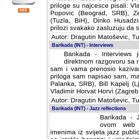
priloge su najcesce pisali: Vl
Popovic (Beograd, SRB), Ze
(Tuzla, BiH), Dinko Husadzi
prilozi svakako zasluzuju da se
Autor: Dragutin Matoševic, Tu
Barikada (INT) - Interviews
Barikada - Interviews 
direktnom razgovoru sa r
sam i vama prenosio kazivan
priloga sam napisao sam, mad
Palanka, SRB), Bill Kapelj (L
Vladimir Horvat Horvi (Zagreb,
Autor: Dragutin Matoševic, Tu
Barikada (INT) - Jazz reflections
Barikada - J
ovom web po
imenima iz svijeta jazz publi