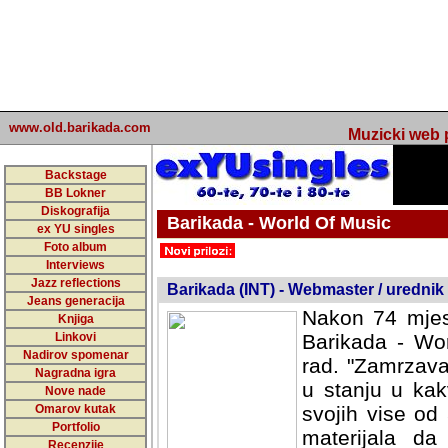
www.old.barikada.com
Muzicki web p
Backstage
BB Lokner
Diskografija
Barikada - World Of Music
ex YU singles
Foto album
undefined
Interviews
Jazz reflections
Barikada (INT) - Webmaster / urednik
Jeans generacija
Nakon 74 mjes
Knjiga
Linkovi
Barikada - Wor
Nadirov spomenar
rad. "Zamrzava
Nagradna igra
u stanju u kak
Nove nade
Omarov kutak
svojih vise od
Portfolio
materijala da 
Recenzije