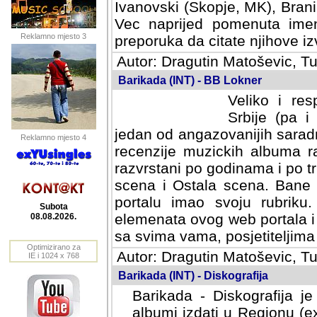
Ivanovski (Skopje, MK), Bran
Vec naprijed pomenuta ime
Reklamno mjesto 3
preporuka da citate njihove izv
Autor: Dragutin Matoševic, Tu
Barikada (INT) - BB Lokner
Veliko i res
Srbije (pa i
jedan od angazovanijih sarad
Reklamno mjesto 4
recenzije muzickih albuma ra
razvrstani po godinama i po t
scena i Ostala scena. Bane 
portalu imao svoju rubriku.
Subota
elemenata ovog web portala i 
08.08.2026.
sa svima vama, posjetiteljima
Optimizirano za
Autor: Dragutin Matoševic, Tu
IE i 1024 x 768
Barikada (INT) - Diskografija
Barikada - Diskografija je
albumi izdati u Regionu (ex 