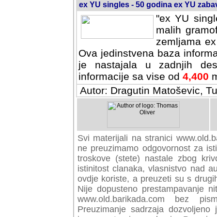
ex YU singles - 50 godina ex YU zab
"ex YU singl
malih gramof
zemljama ex 
Ova jedinstvena baza informa
je nastajala u zadnjih des
informacije sa vise od
4,400
m
Autor: Dragutin Matoševic, Tu
Svi materijali na stranici www.old.b
preuzimamo odgovornost za istini
troskove (stete) nastale zbog kriv
istinitost clanaka, vlasnistvo nad au
ovdje koriste, a preuzeti su s drugi
Nije dopusteno prestampavanje nit
www.old.barikada.com bez pism
Preuzimanje sadrzaja dozvoljeno 