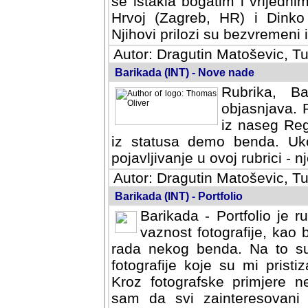
se istakla bogatim i vrijedni
Hrvoj (Zagreb, HR) i Dinko
Njihovi prilozi su bezvremeni i
Autor: Dragutin Matoševic, Tu
Barikada (INT) - Nove nade
Rubrika, B
objasnjava. 
iz naseg Reg
iz statusa demo benda. Uko
pojavljivanje u ovoj rubrici - nj
Autor: Dragutin Matoševic, Tu
Barikada (INT) - Portfolio
Barikada - Portfolio je 
vaznost fotografije, kao
rada nekog benda. Na to su 
fotografije koje su mi pristiz
fotografske primjere nekolik
svi zainteresovani sistemom "