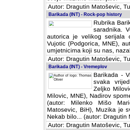
Autor: Dragutin Matoševic, Tu
Barikada (INT) - Rock-pop history
Rubrika Barik
saradnika. V
autorica je velikog serijal
Vujotic (Podgorica, MNE), aut
umjetnicima koji su nas, nazalo
Autor: Dragutin Matoševic, Tu
Barikada (INT) - Vremeplov
Barikada - V
svaka vrijedna
Milovic, MNE)
MNE), Nadirov spomenar (auto
Milenko Mišo Maric, UK), Muz
Muzika je svirala (autor: D
(autor: Dragutin Matosevic, BiH
Autor: Dragutin Matoševic, Tu