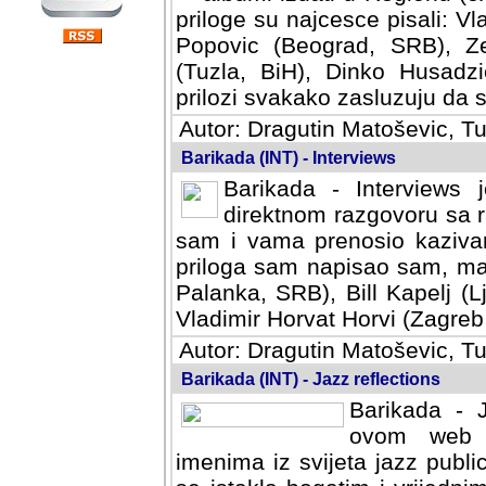
priloge su najcesce pisali: Vl
Popovic (Beograd, SRB), Ze
(Tuzla, BiH), Dinko Husadzi
prilozi svakako zasluzuju da se
Autor: Dragutin Matoševic, Tu
Barikada (INT) - Interviews
Barikada - Interviews 
direktnom razgovoru sa r
sam i vama prenosio kazivan
priloga sam napisao sam, mad
Palanka, SRB), Bill Kapelj (L
Vladimir Horvat Horvi (Zagreb,
Autor: Dragutin Matoševic, Tu
Barikada (INT) - Jazz reflections
Barikada - J
ovom web po
imenima iz svijeta jazz publi