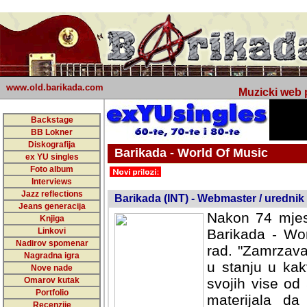
www.old.barikada.com
Muzicki web p
Backstage
BB Lokner
Diskografija
Barikada - World Of Music
ex YU singles
Foto album
undefined
Interviews
Jazz reflections
Barikada (INT) - Webmaster / urednik
Jeans generacija
Nakon 74 mjes
Knjiga
Linkovi
Barikada - Wor
Nadirov spomenar
rad. "Zamrzava
Nagradna igra
u stanju u kak
Nove nade
Omarov kutak
svojih vise od
Portfolio
materijala da 
Recenzije