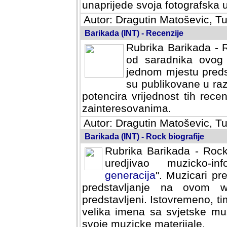
svoja fotografska umijeca.
Autor: Dragutin Matoševic, Tu
Barikada (INT) - Recenzije
Rubrika Barikada - R
od saradnika ovog 
jednom mjestu predst
su publikovane u ra
potencira vrijednost tih rece
zainteresovanima.
Autor: Dragutin Matoševic, Tu
Barikada (INT) - Rock biografije
Rubrika Barikada - Rock
uredjivao muzicko-informa
Muzicari predstavljeni u to
na ovom web portalu cime
Istovremeno, tim nacinom ra
sa svjetske muzicke scene da
materijale.