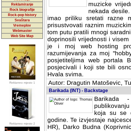
muzicke vrijed
Reklamiranje
Rock biografije
nekada desile
Rock-pop history
imao priliku sretati razne 
Svaštara
prisustvovati raznim muzick
Vremeplov
Webmaster
tom putu pratili mnogi saradni
Web Site Map
doprinosili vrijednosti i vise
je i moj web hosting prov
razumijevanja za moj "hobb
posjetiteljima web portala 
posjecivali i koji ste bili o
Hvala svima.
Autor: Dragutin Matoševic, Tu
Reklamno mjesto 1
Barikada (INT) - Backstage
Barikada -
publikovanju
koja su se 
godine. Te izvjestaje najcesce
Reklamno mjesto 2
HR), Darko Budna (Koprivnic