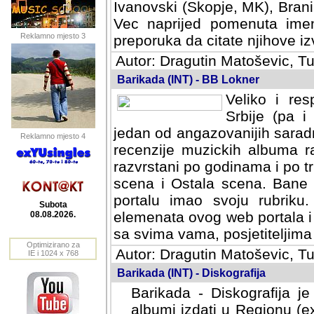
Ivanovski (Skopje, MK), Bran
Vec naprijed pomenuta ime
Reklamno mjesto 3
preporuka da citate njihove izv
Autor: Dragutin Matoševic, Tu
Barikada (INT) - BB Lokner
Veliko i res
Srbije (pa i
jedan od angazovanijih sarad
Reklamno mjesto 4
recenzije muzickih albuma ra
razvrstani po godinama i po t
scena i Ostala scena. Bane 
portalu imao svoju rubriku.
Subota
elemenata ovog web portala i 
08.08.2026.
sa svima vama, posjetiteljima
Optimizirano za
Autor: Dragutin Matoševic, Tu
IE i 1024 x 768
Barikada (INT) - Diskografija
Barikada - Diskografija je
albumi izdati u Regionu (ex 