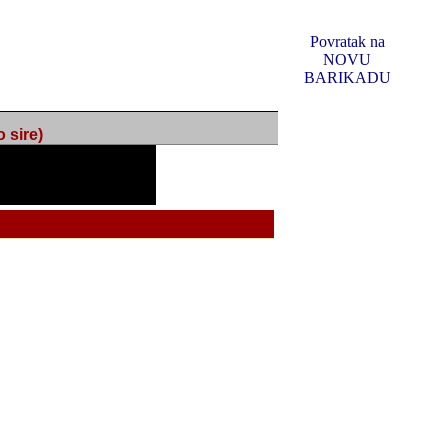
Povratak na
NOVU
BARIKADU
ire)
f Music, odlucio sam
u u kakvom je sada. I u
oljno materijala da ga
 ili su se nekada desile.
e, svjedociti njihovim
me na tom putu pratili
i i visem rejtingu ovog
Reklamno mjesto 5
irma "Leftor", imala
titeljima web portala
og svega ovoga (nemalog)