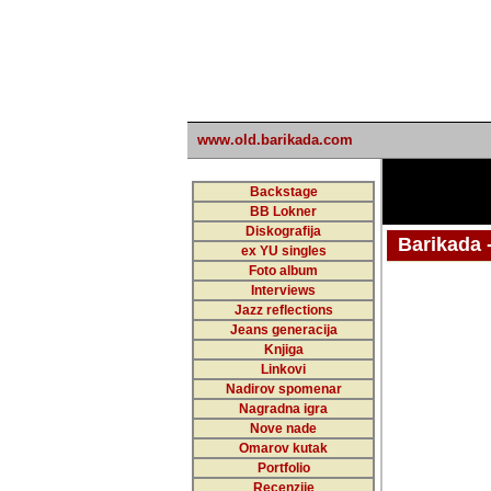
www.old.barikada.com
Backstage
BB Lokner
Diskografija
Barikada - W
ex YU singles
Foto album
Interviews
Jazz reflections
Barikada (INT)
Jeans generacija
Knjiga
Linkovi
Nadirov spomenar
Nagradna igra
Nove nade
Omarov kutak
Portfolio
Recenzije