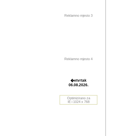
Barikada (INT) 
Barikada - In
saznavao sam
Reklamno mjesto 3
priloge dali 
Horvat Horvi 
Autor: Dragutin Matoše
Barikada (INT) 
(Velika Ludina, HR). N
Reklamno mjesto 4
Autor: Dragutin Matoše
Barikada (INT)
�etvrtak
06.08.2026.
Autor: Dragutin Matoše
Barikada (INT) 
Optimizirano za
IE i 1024 x 768
Barikada - Po
predstavljanj
najcesce od s
zainteresovani sistemo
Autor: Dragutin Matoše