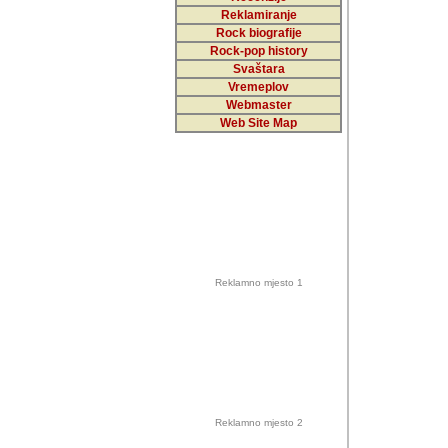
Reklamiranje
Rock biografije
Autor: Dragutin Matoše
Rock-pop history
Barikada (INT)
Svaštara
Vremeplov
Webmaster
Web Site Map
Autor: Dragutin Matoše
Barikada (INT)
odrednice: ex YU pros
Njegovi prilozi su je
Reklamno mjesto 1
posjetiteljima ovog we
Autor: Dragutin Matoše
Barikada (INT) 
Barikada - Diskog
prostor). Te pril
(Bar, MNE), Tomica Ra
citaju.
Reklamno mjesto 2
Autor: Dragutin Matoše