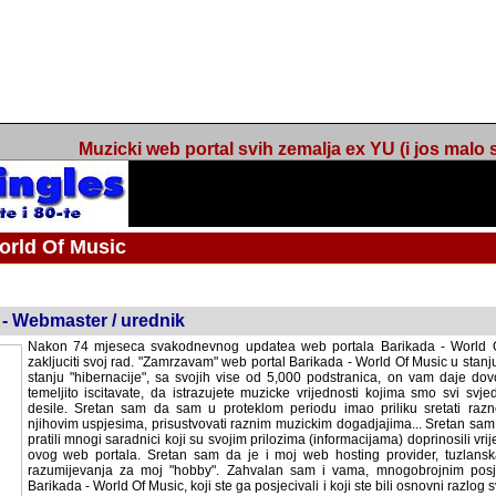
Muzicki web portal svih zemalja ex YU (i jos malo s
orld Of Music
ned
 - Webmaster / urednik
Nakon 74 mjeseca svakodnevnog updatea web portala Barikada - World O
zakljuciti svoj rad. "Zamrzavam" web portal Barikada - World Of Music u stanj
stanju "hibernacije", sa svojih vise od 5,000 podstranica, on vam daje dov
temeljito iscitavate, da istrazujete muzicke vrijednosti kojima smo svi svjedocili
Sretan sam da sam u proteklom periodu imao priliku sretati razne muzicar
uspjesima, prisustvovati raznim muzickim dogadjajima... Sretan sam da su 
mnogi saradnici koji su svojim prilozima (informacijama) doprinosili vrijednost
web portala. Sretan sam da je i moj web hosting provider, tuzlanska f
razumijevanja za moj "hobby". Zahvalan sam i vama, mnogobrojnim posje
Barikada - World Of Music, koji ste ga posjecivali i koji ste bili osnovni razl