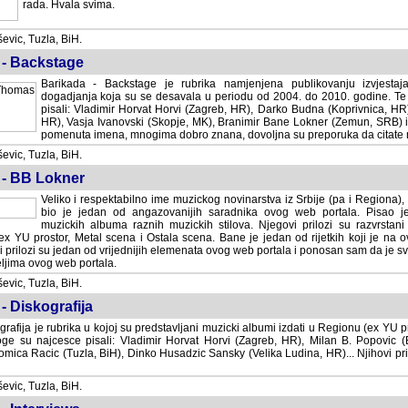
rada. Hvala svima.
vic, Tuzla, BiH.
 - Backstage
Barikada - Backstage je rubrika namjenjena publikovanju izvjestaj
dogadjanja koja su se desavala u periodu od 2004. do 2010. godine. Te 
pisali: Vladimir Horvat Horvi (Zagreb, HR), Darko Budna (Koprivnica, HR)
HR), Vasja Ivanovski (Skopje, MK), Branimir Bane Lokner (Zemun, SRB) i 
pomenuta imena, mnogima dobro znana, dovoljna su preporuka da citate nj
vic, Tuzla, BiH.
 - BB Lokner
Veliko i respektabilno ime muzickog novinarstva iz Srbije (pa i Regiona)
bio je jedan od angazovanijih saradnika ovog web portala. Pisao je nebro
albuma raznih muzickih stilova. Njegovi prilozi su razvrstani po godi
tor, Metal scena i Ostala scena. Bane je jedan od rijetkih koji je na ovom web port
dan od vrijednijih elemenata ovog web portala i ponosan sam da je svoje recenzije
b portala.
vic, Tuzla, BiH.
- Diskografija
rafija je rubrika u kojoj su predstavljani muzicki albumi izdati u Regionu (ex YU pro
oge su najcesce pisali: Vladimir Horvat Horvi (Zagreb, HR), Milan B. Popovic (Beogr
cic (Tuzla, BiH), Dinko Husadzic Sansky (Velika Ludina, HR)... Njihovi prilozi 
vic, Tuzla, BiH.