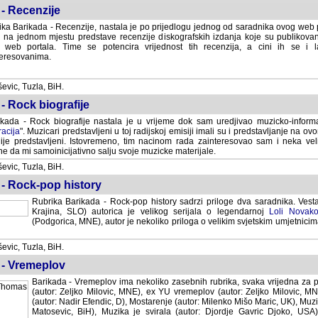
- Recenzije
ka Barikada - Recenzije, nastala je po prijedlogu jednog od saradnika ovog web po
 na jednom mjestu predstave recenzije diskografskih izdanja koje su publikov
web portala. Time se potencira vrijednost tih recenzija, a cini ih se i 
eresovanima.
vic, Tuzla, BiH.
- Rock biografije
kada - Rock biografije nastala je u vrijeme dok sam uredjivao muzicko-informa
acija
". Muzicari predstavljeni u toj radijskoj emisiji imali su i predstavljanje na 
nije predstavljeni. Istovremeno, tim nacinom rada zainteresovao sam i neka ve
 da mi samoinicijativno salju svoje muzicke materijale.
vic, Tuzla, BiH.
 - Rock-pop history
Rubrika Barikada - Rock-pop history sadrzi priloge dva saradnika. Vest
Krajina, SLO) autorica je velikog serijala o legendarnoj
Loli Novako
(Podgorica, MNE), autor je nekoliko priloga o velikim svjetskim umjetnicima
vic, Tuzla, BiH.
 - Vremeplov
Barikada - Vremeplov ima nekoliko zasebnih rubrika, svaka vrijedna za po
(autor: Zeljko Milovic, MNE), ex YU vremeplov (autor: Zeljko Milovic, 
(autor: Nadir Efendic, D), Mostarenje (autor: Milenko Mišo Maric, UK), Muzi
Matosevic, BiH), Muzika je svirala (autor: Djordje Gavric Djoko, USA),