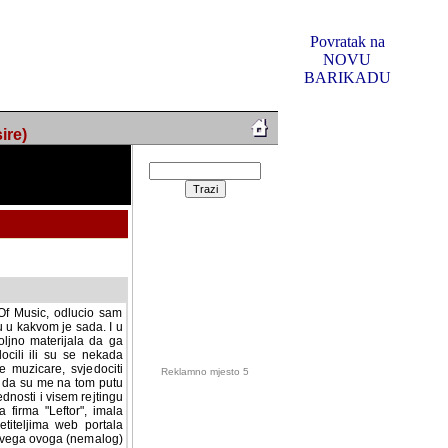
Povratak na
NOVU
BARIKADU
ire)
f Music, odlucio sam
u u kakvom je sada. I u
oljno materijala da ga
 ili su se nekada desile.
e, svjedociti njihovim
me na tom putu pratili
i i visem rejtingu ovog
Reklamno mjesto 5
irma "Leftor", imala
titeljima web portala
og svega ovoga (nemalog)