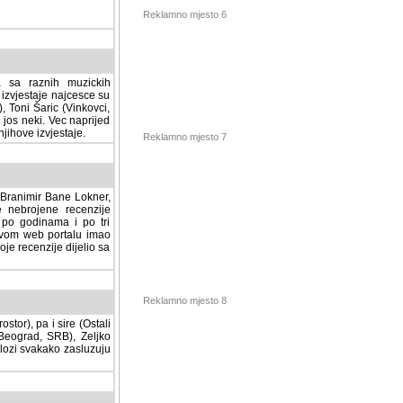
Reklamno mjesto 6
a sa raznih muzickih
izvjestaje najcesce su
, Toni Šaric (Vinkovci,
jos neki. Vec naprijed
ihove izvjestaje.
Reklamno mjesto 7
, Branimir Bane Lokner,
jene recenzije muzickih
nama i po tri osnovne
alu imao svoju rubriku.
 dijelio sa svima vama,
stor), pa i sire (Ostali
Reklamno mjesto 8
ad, SRB), Zeljko Milovic
svakako zasluzuju da se