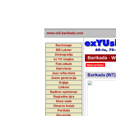
www.old.barikada.com
Backstage
BB Lokner
Diskografija
Barikada - W
ex YU singles
Foto album
undefi
Interviews
Jazz reflections
Barikada (INT)
Jeans generacija
Knjiga
Linkovi
Nadirov spomenar
Nagradna igra
Nove nade
Omarov kutak
Portfolio
Recenzije