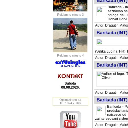
Barikada (INT) 
Barikada - In
saznavao sam
Reklamno mjesto 3
priloge dali 
Horvat Horvi 
Autor: Dragutin Matoše
Barikada (INT) 
(Velika Ludina, HR). N
Reklamno mjesto 4
Autor: Dragutin Matoše
Barikada (INT)
Subota
08.08.2026.
Autor: Dragutin Matoše
Barikada (INT) 
Optimizirano za
IE i 1024 x 768
Barikada - Po
predstavljanj
najcesce od s
zainteresovani sistemo
Autor: Dragutin Matoše