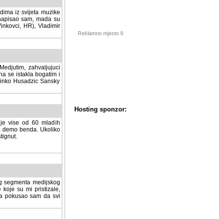
dima iz svijeta muzike
 napisao sam, mada su
Vinkovci, HR), Vladimir
Reklamno mjesto 9
tim, zahvaljujuci veliki
a se istakla bogatim i
 Dinko Husadzic Sansky
 je vise od 60 mladih
demo benda. Ukoliko im
nut.
Hosting sponzor:
tnog segmenta medijskog
 koje su mi pristizale,
afa pokusao sam da svi