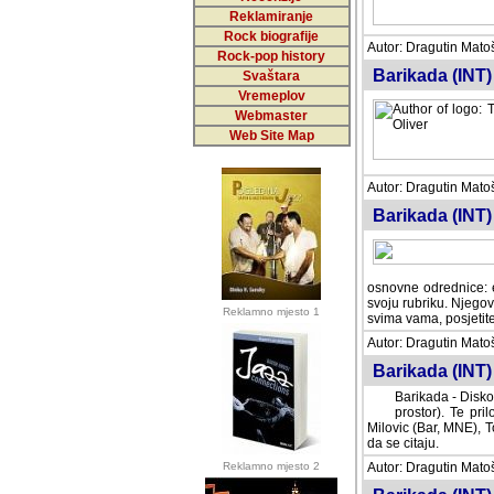
Reklamiranje
Rock biografije
Autor: Dragutin Matoše
Rock-pop history
Barikada (INT)
Svaštara
Vremeplov
Webmaster
Web Site Map
Autor: Dragutin Matoše
Barikada (INT)
odrednice: ex YU pros
Njegovi prilozi su je
Reklamno mjesto 1
posjetiteljima ovog we
Autor: Dragutin Matoše
Barikada (INT) 
Barikada - Diskog
prostor). Te pril
(Bar, MNE), Tomica Ra
citaju.
Reklamno mjesto 2
Autor: Dragutin Matoše