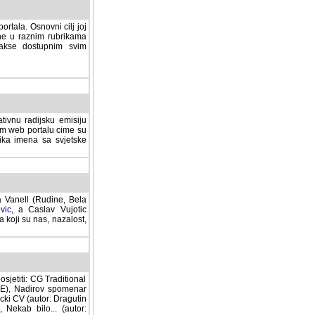
rtala. Osnovni cilj joj
ane u raznim rubrikama
lakse dostupnim svim
tivnu radijsku emisiju
ovom web portalu cime su
lika imena sa svjetske
a Vanell (Rudine, Bela
vic
, a Caslav Vujotic
 koji su nas, nazalost,
sjetiti: CG Traditional
MNE), Nadirov spomenar
cki CV (autor: Dragutin
 Nekab bilo... (autor: