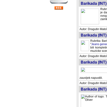
Barikada (INT) 
Rubri
je da
ovog 
zaint
Autor: Dragutin Matoše
Barikada (INT) 
Rubrika Bari
"
Jeans gener
bili komplet
muzicke scene
Autor: Dragutin Matoše
Barikada (INT)
zauvijek napustili.
Autor: Dragutin Matoše
Barikada (INT)