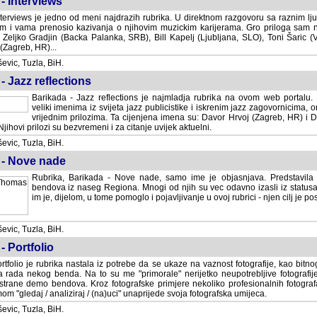
- Interviews
terviews je jedno od meni najdrazih rubrika. U direktnom razgovoru sa raznim lju
 i vama prenosio kazivanja o njihovim muzickim karijerama. Gro priloga sam
i Zeljko Gradjin (Backa Palanka, SRB), Bill Kapelj (Ljubljana, SLO), Toni Šaric (
(Zagreb, HR)...
vic, Tuzla, BiH.
- Jazz reflections
Barikada - Jazz reflections je najmladja rubrika na ovom web portalu. Medju
imenima iz svijeta jazz publicistike i iskrenim jazz zagovornicima, on
vrijednim prilozima. Ta cijenjena imena su: Davor Hrvoj (Zagreb, HR) i
jihovi prilozi su bezvremeni i za citanje uvijek aktuelni.
vic, Tuzla, BiH.
 - Nove nade
Rubrika, Barikada - Nove nade, samo ime je objasnjava. Predstavila
bendova iz naseg Regiona. Mnogi od njih su vec odavno izasli iz statusa 
je, dijelom, u tome pomoglo i pojavljivanje u ovoj rubrici - njen cilj je postig
vic, Tuzla, BiH.
- Portfolio
rtfolio je rubrika nastala iz potrebe da se ukaze na vaznost fotografije, kao bi
a rada nekog benda. Na to su me "primorale" nerijetko neupotrebljive fotografije
trane demo bendova. Kroz fotografske primjere nekoliko profesionalnih fotogr
m "gledaj / analiziraj / (na)uci" unaprijede svoja fotografska umijeca.
vic, Tuzla, BiH.