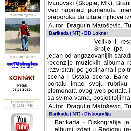
Ivanovski (Skopje, MK), Bran
Vec naprijed pomenuta ime
Reklamno mjesto 3
preporuka da citate njihove izv
Autor: Dragutin Matoševic, Tu
Barikada (INT) - BB Lokner
Veliko i res
Srbije (pa i
jedan od angazovanijih sarad
Reklamno mjesto 4
recenzije muzickih albuma ra
razvrstani po godinama i po t
scena i Ostala scena. Bane 
portalu imao svoju rubriku.
Petak
elemenata ovog web portala i 
07.08.2026.
sa svima vama, posjetiteljima
Optimizirano za
Autor: Dragutin Matoševic, Tu
IE i 1024 x 768
Barikada (INT) - Diskografija
Barikada - Diskografija je
albumi izdati u Regionu (ex 