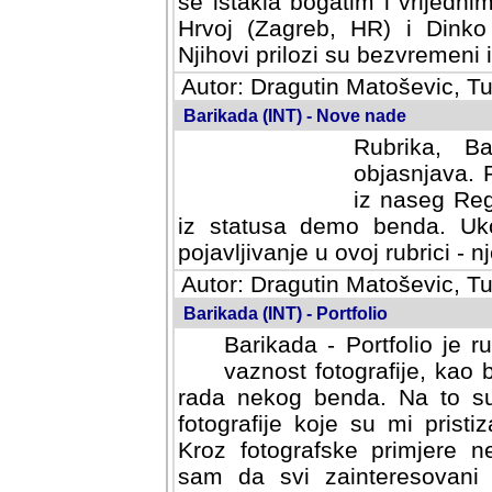
se istakla bogatim i vrijedni
Hrvoj (Zagreb, HR) i Dinko
Njihovi prilozi su bezvremeni i
Autor: Dragutin Matoševic, Tu
Barikada (INT) - Nove nade
Rubrika, B
objasnjava. 
iz naseg Reg
iz statusa demo benda. Uko
pojavljivanje u ovoj rubrici - nj
Autor: Dragutin Matoševic, Tu
Barikada (INT) - Portfolio
Barikada - Portfolio je 
vaznost fotografije, kao
rada nekog benda. Na to su 
fotografije koje su mi pristiz
fotografske primjere nekolik
svi zainteresovani sistemom "