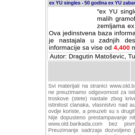
ex YU singles - 50 godina ex YU zab
"ex YU singl
malih gramof
zemljama ex 
Ova jedinstvena baza informa
je nastajala u zadnjih des
informacije sa vise od
4,400
m
Autor: Dragutin Matoševic, Tu
Svi materijali na stranici www.old.b
preuzimamo odgovornost za istini
troskove (stete) nastale zbog kriv
istinitost clanaka, vlasnistvo nad au
ovdje koriste, a preuzeti su s drugi
Nije dopusteno prestampavanje nit
www.old.barikada.com bez pism
Preuzimanje sadrzaja dozvoljeno 