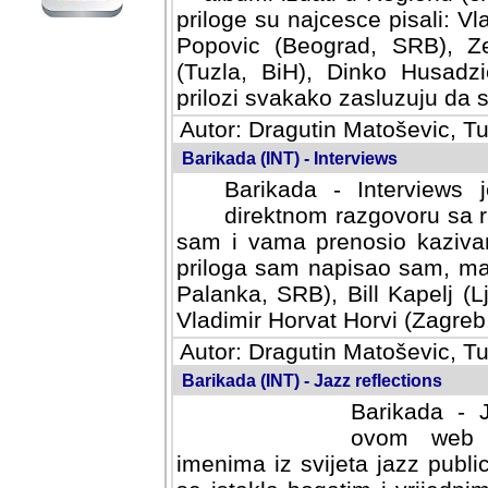
priloge su najcesce pisali: Vl
Popovic (Beograd, SRB), Ze
(Tuzla, BiH), Dinko Husadzi
prilozi svakako zasluzuju da se
Autor: Dragutin Matoševic, Tu
Barikada (INT) - Interviews
Barikada - Interviews 
direktnom razgovoru sa r
sam i vama prenosio kazivan
priloga sam napisao sam, mad
Palanka, SRB), Bill Kapelj (L
Vladimir Horvat Horvi (Zagreb,
Autor: Dragutin Matoševic, Tu
Barikada (INT) - Jazz reflections
Barikada - J
ovom web po
imenima iz svijeta jazz publi