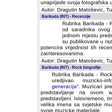
svoja fotografska umijeca.
Autor: Dragutin Matoševic, Tu
Barikada (INT) - Recenzije
Rubrika Barikada - R
od saradnika ovog 
jednom mjestu predst
su publikovane u ra
potencira vrijednost tih rece
zainteresovanima.
Autor: Dragutin Matoševic, Tu
Barikada (INT) - Rock biografije
Rubrika Barikada - Rock
uredjivao muzicko-informa
Muzicari predstavljeni u to
na ovom web portalu cime
Istovremeno, tim nacinom ra
sa svjetske muzicke scene da
materijale.