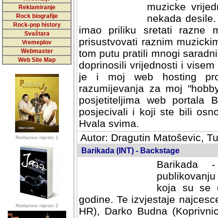
muzicke vrijed
Reklamiranje
Rock biografije
nekada desile
Rock-pop history
imao priliku sretati razne 
Svaštara
prisustvovati raznim muzick
Vremeplov
Webmaster
tom putu pratili mnogi saradni
Web Site Map
doprinosili vrijednosti i vise
je i moj web hosting prov
razumijevanja za moj "hobb
posjetiteljima web portala 
posjecivali i koji ste bili o
Hvala svima.
Autor: Dragutin Matoševic, Tu
Reklamno mjesto 1
Barikada (INT) - Backstage
Barikada -
publikovanju
koja su se 
godine. Te izvjestaje najcesce
Reklamno mjesto 2
HR), Darko Budna (Koprivnic