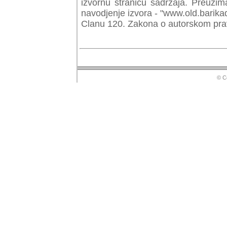
izvornu stranicu sadrzaja. Preuzim
navodjenje izvora - "www.old.barika
Clanu 120. Zakona o autorskom prav
© Copyr