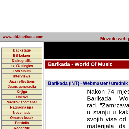
www.old.barikada.com
Muzicki web p
Backstage
BB Lokner
Diskografija
Barikada - World Of Music
ex YU singles
Foto album
undefined
Interviews
Jazz reflections
Barikada (INT) - Webmaster / urednik
Jeans generacija
Nakon 74 mjes
Knjiga
Linkovi
Barikada - Wor
Nadirov spomenar
rad. "Zamrzava
Nagradna igra
u stanju u kak
Nove nade
Omarov kutak
svojih vise od
Portfolio
materijala da 
Recenzije