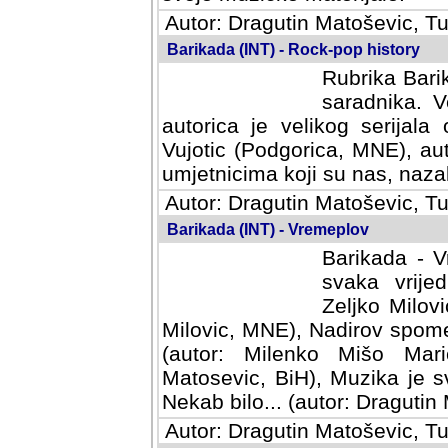
Autor: Dragutin Matoševic, Tu
Barikada (INT) - Rock-pop history
Rubrika Barik
saradnika. V
autorica je velikog serijal
Vujotic (Podgorica, MNE), aut
umjetnicima koji su nas, nazalo
Autor: Dragutin Matoševic, Tu
Barikada (INT) - Vremeplov
Barikada - V
svaka vrijedna
Milovic, MNE)
MNE), Nadirov spomenar (auto
Milenko Mišo Maric, UK), Muz
Muzika je svirala (autor: D
(autor: Dragutin Matosevic, BiH
Autor: Dragutin Matoševic, Tu