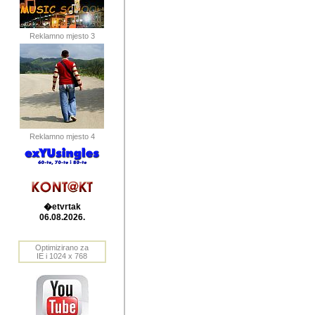
publikovan
dogadjanja
Reklamno mjesto 3
2004. do 2010. godine. Te i
Horvat Horvi (Zagreb, HR)
Šaric (Vinkovci, HR), Vas
Bane Lokner (Zemun, SRB)
imena, mnogima dobro zna
Reklamno mjesto 4
njihove izvjestaje.
Autor: Dragutin Matoševic,
Barikada (INT) - BB Lokner
�etvrtak
Veliko i res
06.08.2026.
Srbije (pa i
Optimizirano za
jedan od angazovanijih s
IE i 1024 x 768
nebrojene recenzije muzic
Njegovi prilozi su razvr
odrednice: ex YU prostor,