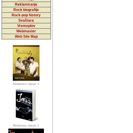
5,000 podstra
Reklamiranje
Rock biografije
da ga temelji
Rock-pop history
vrijednosti kojima smo sv
Svaštara
Vremeplov
Sretan sam da sam u protek
Webmaster
muzicare, svjedociti njih
Web Site Map
muzickim dogadjajima... Sr
mnogi saradnici koji su
doprinosili vrijednosti i v
sam da je i moj web hostin
imala razumijevanja za 
Reklamno mjesto 1
mnogobrojnim posjetitelj
Music, koji ste ga posjeciv
ovoga (nemalog) rada. Hva
Autor: Dragutin Matoševic,
Barikada (INT) - Backstage
Reklamno mjesto 2
Barikada -