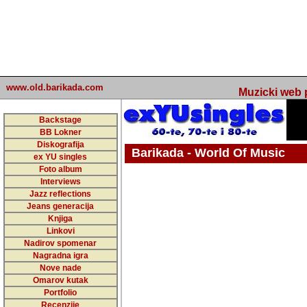
www.old.barikada.com
Muzicki web p
Backstage
BB Lokner
Diskografija
Barikada - World Of Music
ex YU singles
Foto album
undefined
Interviews
Jazz reflections
Barikada (INT) - Webmaster / urednik
Jeans generacija
Nakon 74 mj
Knjiga
Linkovi
portala Bari
Nadirov spomenar
zakljuciti 
Nagradna igra
Nove nade
Barikada - W
Omarov kutak
sada. I u sta
Portfolio
Recenzije