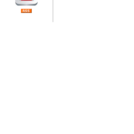
jedan od rijetkih koji je n
Njegovi prilozi su jedan od
i ponosan sam da je svoj
posjetiteljima ovog web por
Autor: Dragutin Matoševic,
Barikada (INT) - Diskografija
Barikada - Diskografija
muzicki albumi izdati u Reg
prostor). Te priloge su n
(Zagreb, HR), Milan B. Po
(Bar, MNE), Tomica Racic 
(Velika Ludina, HR)... Nj
citaju.
Autor: Dragutin Matoševic,
Barikada (INT) - Interviews