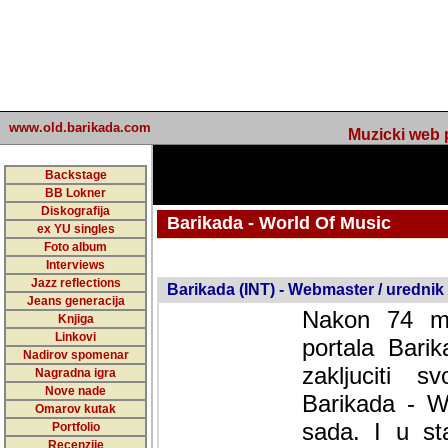
www.old.barikada.com
Muzicki web p
Backstage
BB Lokner
Diskografija
Barikada - World Of Music
ex YU singles
Foto album
undefined
Interviews
Jazz reflections
Barikada (INT) - Webmaster / urednik
Jeans generacija
Nakon 74 mj
Knjiga
Linkovi
portala Bari
Nadirov spomenar
zakljuciti 
Nagradna igra
Nove nade
Barikada - W
Omarov kutak
sada. I u sta
Portfolio
Recenzije