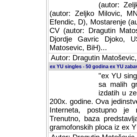
(autor: Ze
(autor: Zeljko Milovic, M
Efendic, D), Mostarenje (a
CV (autor: Dragutin Matos
Djordje Gavric Djoko, US
Matosevic, BiH)...
Autor: Dragutin Matoševic,
ex YU singles - 50 godina ex YU zab
"ex YU sing
sa malih g
izdatih u z
200x. godine. Ova jedinst
Interneta, postupno je nast
baza predstavlja informaci
ploca iz ex YU.