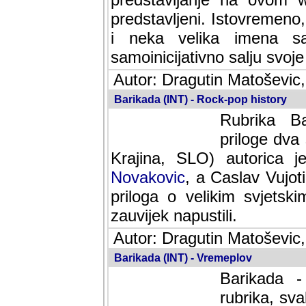
predstavljeni. Istovremen
i neka velika imena s
samoinicijativno salju svoje
Autor: Dragutin Matoševic,
Barikada (INT) - Rock-pop history
Rubrika Bari
dva saradnik
SLO) autorica je velikog s
Caslav Vujotic (Podgorica
velikim svjetskim umjetni
napustili.
Autor: Dragutin Matoševic,
Barikada (INT) - Vremeplov
Barikada -
rubrika, sva