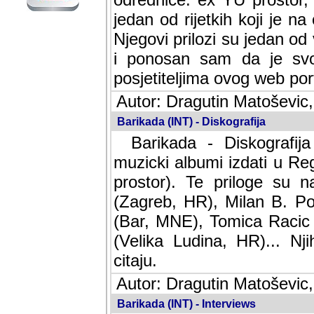
jedan od rijetkih koji je n
Njegovi prilozi su jedan od
i ponosan sam da je svoj
posjetiteljima ovog web por
Autor: Dragutin Matoševic,
Barikada (INT) - Diskografija
Barikada - Diskografija
muzicki albumi izdati u Reg
prostor). Te priloge su n
(Zagreb, HR), Milan B. Po
(Bar, MNE), Tomica Racic 
(Velika Ludina, HR)... Nj
citaju.
Autor: Dragutin Matoševic,
Barikada (INT) - Interviews