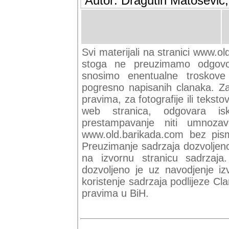
Autor: Dragutin Matoševic,
Svi materijali na stranici www.ol
stoga ne preuzimamo odgovor
snosimo enentualne troskove (
pogresno napisanih clanaka. Za 
pravima, za fotografije ili teksto
web stranica, odgovara isk
prestampavanje niti umnozav
www.old.barikada.com bez pism
Preuzimanje sadrzaja dozvoljeno
na izvornu stranicu sadrzaja
dozvoljeno je uz navodjenje iz
koristenje sadrzaja podlijeze C
pravima u BiH.