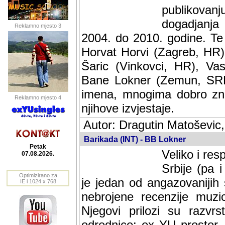
publikovan
dogadjanja
Reklamno mjesto 3
2004. do 2010. godine. Te i
Horvat Horvi (Zagreb, HR)
Šaric (Vinkovci, HR), Vas
Bane Lokner (Zemun, SRB)
imena, mnogima dobro zna
Reklamno mjesto 4
njihove izvjestaje.
Autor: Dragutin Matoševic,
Barikada (INT) - BB Lokner
Petak
Veliko i res
07.08.2026.
Srbije (pa i
Optimizirano za
jedan od angazovanijih s
IE i 1024 x 768
nebrojene recenzije muzic
Njegovi prilozi su razvr
odrednice: ex YU prostor,