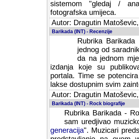
sistemom "gledaj / anal
fotografska umijeca.
Autor: Dragutin Matoševic,
Barikada (INT) - Recenzije
Rubrika Barikada -
jednog od saradnika
da na jednom mjes
izdanja koje su publik
portala. Time se potencira 
lakse dostupnim svim zain
Autor: Dragutin Matoševic,
Barikada (INT) - Rock biografije
Rubrika Barikada - Roc
sam uredjivao muzicko-
generacija
". Muzicari predst
predstavljanje na ovom w