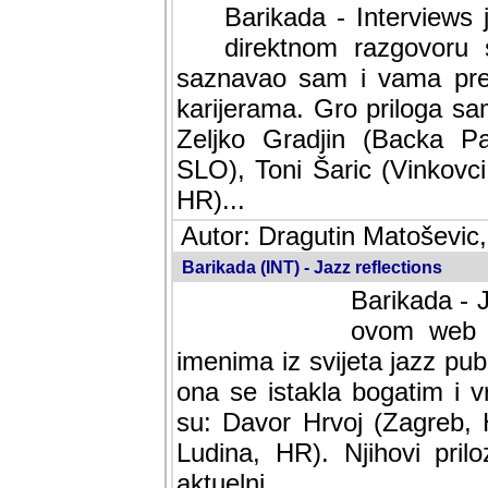
Barikada - Interviews 
direktnom razgovoru 
saznavao sam i vama pren
karijerama. Gro priloga sa
Zeljko Gradjin (Backa Pal
SLO), Toni Šaric (Vinkovci
HR)...
Autor: Dragutin Matoševic,
Barikada (INT) - Jazz reflections
Barikada - J
ovom web po
imenima iz svijeta jazz pub
ona se istakla bogatim i v
su: Davor Hrvoj (Zagreb, 
Ludina, HR). Njihovi pril
aktuelni.