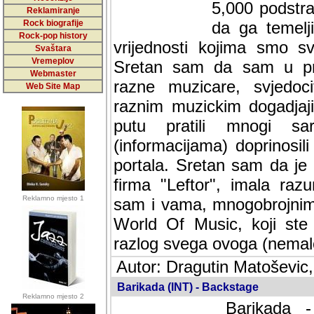
5,000 podstra
Reklamiranje
Rock biografije
da ga temelji
Rock-pop history
vrijednosti kojima smo sv
Svaštara
Vremeplov
Sretan sam da sam u protek
Webmaster
muzicare, svjedociti njih
Web Site Map
muzickim dogadjajima... Sr
mnogi saradnici koji su
doprinosili vrijednosti i v
sam da je i moj web hostin
imala razumijevanja za 
Reklamno mjesto 1
mnogobrojnim posjetitelj
Music, koji ste ga posjeciv
ovoga (nemalog) rada. Hva
Autor: Dragutin Matoševic,
Barikada (INT) - Backstage
Reklamno mjesto 2
Barikada -