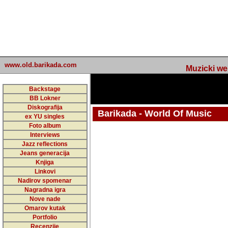
www.old.barikada.com
Muzicki web p
Backstage
BB Lokner
Diskografija
Barikada - World Of Music
ex YU singles
Foto album
undefined
Interviews
Jazz reflections
Barikada (INT) - Webmaster / urednik
Jeans generacija
Nakon 74 mj
Knjiga
Linkovi
portala Bari
Nadirov spomenar
zakljuciti 
Nagradna igra
Nove nade
Barikada - W
Omarov kutak
sada. I u sta
Portfolio
Recenzije