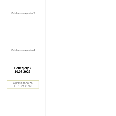
publikovan
dogadjanja
Reklamno mjesto 3
2004. do 2010. godine. Te i
Horvat Horvi (Zagreb, HR)
Šaric (Vinkovci, HR), Vas
Bane Lokner (Zemun, SRB)
imena, mnogima dobro zna
Reklamno mjesto 4
njihove izvjestaje.
Autor: Dragutin Matoševic,
Barikada (INT) - BB Lokner
Ponedjeljak
Veliko i res
10.08.2026.
Srbije (pa i
Optimizirano za
jedan od angazovanijih s
IE i 1024 x 768
nebrojene recenzije muzic
Njegovi prilozi su razvr
odrednice: ex YU prostor,