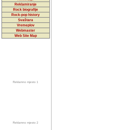
5,000 podstra
Reklamiranje
Rock biografije
da ga temelji
Rock-pop history
vrijednosti kojima smo sv
Svaštara
Vremeplov
Sretan sam da sam u protek
Webmaster
muzicare, svjedociti njih
Web Site Map
muzickim dogadjajima... Sr
mnogi saradnici koji su
doprinosili vrijednosti i v
sam da je i moj web hostin
imala razumijevanja za 
Reklamno mjesto 1
mnogobrojnim posjetitelj
Music, koji ste ga posjeciv
ovoga (nemalog) rada. Hva
Autor: Dragutin Matoševic,
Barikada (INT) - Backstage
Reklamno mjesto 2
Barikada -