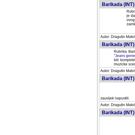
Barikada (INT) 
Rubri
je da
ovog 
zaint
Autor: Dragutin Matoše
Barikada (INT) 
Rubrika Bari
"
Jeans gener
bili komplet
muzicke scene
Autor: Dragutin Matoše
Barikada (INT)
zauvijek napustili.
Autor: Dragutin Matoše
Barikada (INT)