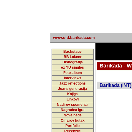
www.old.barikada.com
Backstage
BB Lokner
Diskografija
Barikada - W
ex YU singles
Foto album
undefi
Interviews
Jazz reflections
Barikada (INT)
Jeans generacija
Knjiga
Linkovi
Nadirov spomenar
Nagradna igra
Nove nade
Omarov kutak
Portfolio
Recenzije