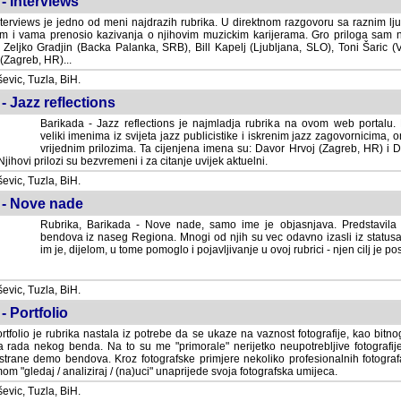
- Interviews
terviews je jedno od meni najdrazih rubrika. U direktnom razgovoru sa raznim lju
 i vama prenosio kazivanja o njihovim muzickim karijerama. Gro priloga sam
i Zeljko Gradjin (Backa Palanka, SRB), Bill Kapelj (Ljubljana, SLO), Toni Šaric (
(Zagreb, HR)...
vic, Tuzla, BiH.
- Jazz reflections
Barikada - Jazz reflections je najmladja rubrika na ovom web portalu. Medju
imenima iz svijeta jazz publicistike i iskrenim jazz zagovornicima, on
vrijednim prilozima. Ta cijenjena imena su: Davor Hrvoj (Zagreb, HR) i
jihovi prilozi su bezvremeni i za citanje uvijek aktuelni.
vic, Tuzla, BiH.
 - Nove nade
Rubrika, Barikada - Nove nade, samo ime je objasnjava. Predstavila
bendova iz naseg Regiona. Mnogi od njih su vec odavno izasli iz statusa 
je, dijelom, u tome pomoglo i pojavljivanje u ovoj rubrici - njen cilj je postig
vic, Tuzla, BiH.
- Portfolio
rtfolio je rubrika nastala iz potrebe da se ukaze na vaznost fotografije, kao bi
a rada nekog benda. Na to su me "primorale" nerijetko neupotrebljive fotografije
trane demo bendova. Kroz fotografske primjere nekoliko profesionalnih fotogr
m "gledaj / analiziraj / (na)uci" unaprijede svoja fotografska umijeca.
vic, Tuzla, BiH.