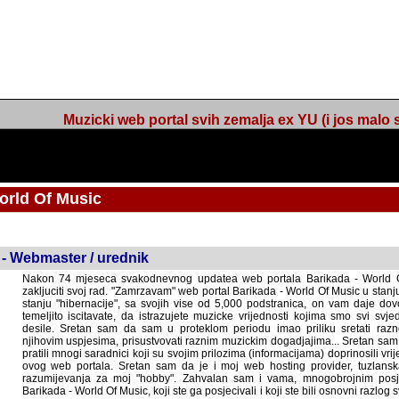
Muzicki web portal svih zemalja ex YU (i jos malo s
orld Of Music
ned
 - Webmaster / urednik
Nakon 74 mjeseca svakodnevnog updatea web portala Barikada - World O
zakljuciti svoj rad. "Zamrzavam" web portal Barikada - World Of Music u stanj
stanju "hibernacije", sa svojih vise od 5,000 podstranica, on vam daje dov
temeljito iscitavate, da istrazujete muzicke vrijednosti kojima smo svi svjedocili
Sretan sam da sam u proteklom periodu imao priliku sretati razne muzicar
uspjesima, prisustvovati raznim muzickim dogadjajima... Sretan sam da su 
mnogi saradnici koji su svojim prilozima (informacijama) doprinosili vrijednost
web portala. Sretan sam da je i moj web hosting provider, tuzlanska f
razumijevanja za moj "hobby". Zahvalan sam i vama, mnogobrojnim posje
Barikada - World Of Music, koji ste ga posjecivali i koji ste bili osnovni razl