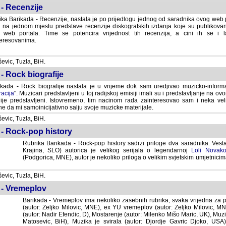
- Recenzije
ka Barikada - Recenzije, nastala je po prijedlogu jednog od saradnika ovog web po
 na jednom mjestu predstave recenzije diskografskih izdanja koje su publikov
web portala. Time se potencira vrijednost tih recenzija, a cini ih se i 
eresovanima.
vic, Tuzla, BiH.
- Rock biografije
kada - Rock biografije nastala je u vrijeme dok sam uredjivao muzicko-informa
acija
". Muzicari predstavljeni u toj radijskoj emisiji imali su i predstavljanje na 
nije predstavljeni. Istovremeno, tim nacinom rada zainteresovao sam i neka ve
 da mi samoinicijativno salju svoje muzicke materijale.
vic, Tuzla, BiH.
 - Rock-pop history
Rubrika Barikada - Rock-pop history sadrzi priloge dva saradnika. Vest
Krajina, SLO) autorica je velikog serijala o legendarnoj
Loli Novako
(Podgorica, MNE), autor je nekoliko priloga o velikim svjetskim umjetnicima
vic, Tuzla, BiH.
 - Vremeplov
Barikada - Vremeplov ima nekoliko zasebnih rubrika, svaka vrijedna za po
(autor: Zeljko Milovic, MNE), ex YU vremeplov (autor: Zeljko Milovic, 
(autor: Nadir Efendic, D), Mostarenje (autor: Milenko Mišo Maric, UK), Muzi
Matosevic, BiH), Muzika je svirala (autor: Djordje Gavric Djoko, USA),