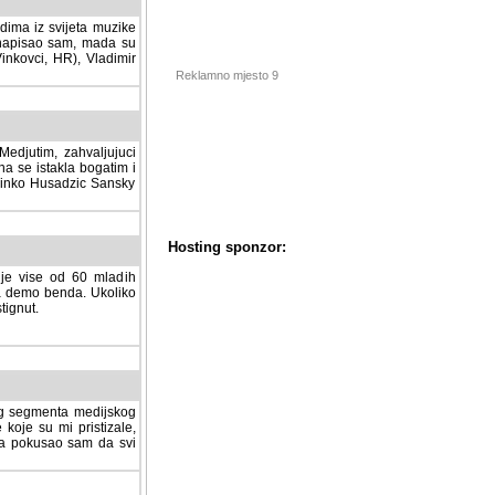
dima iz svijeta muzike
 napisao sam, mada su
Vinkovci, HR), Vladimir
Reklamno mjesto 9
tim, zahvaljujuci veliki
a se istakla bogatim i
 Dinko Husadzic Sansky
 je vise od 60 mladih
demo benda. Ukoliko im
nut.
Hosting sponzor:
tnog segmenta medijskog
 koje su mi pristizale,
afa pokusao sam da svi