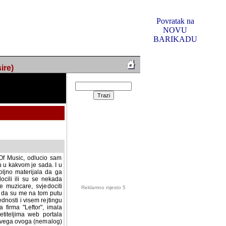
Povratak na
NOVU
BARIKADU
ire)
f Music, odlucio sam
u u kakvom je sada. I u
oljno materijala da ga
 ili su se nekada desile.
e, svjedociti njihovim
me na tom putu pratili
i i visem rejtingu ovog
Reklamno mjesto 5
irma "Leftor", imala
titeljima web portala
og svega ovoga (nemalog)