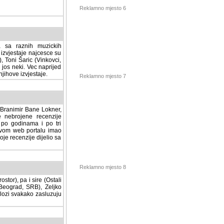
Reklamno mjesto 6
a sa raznih muzickih
izvjestaje najcesce su
, Toni Šaric (Vinkovci,
jos neki. Vec naprijed
ihove izvjestaje.
Reklamno mjesto 7
, Branimir Bane Lokner,
jene recenzije muzickih
nama i po tri osnovne
alu imao svoju rubriku.
 dijelio sa svima vama,
stor), pa i sire (Ostali
Reklamno mjesto 8
ad, SRB), Zeljko Milovic
svakako zasluzuju da se