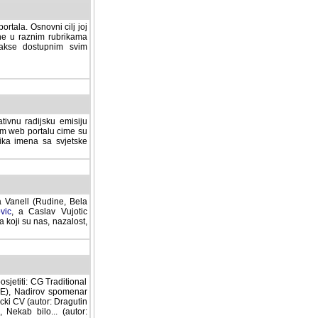
rtala. Osnovni cilj joj
ane u raznim rubrikama
lakse dostupnim svim
tivnu radijsku emisiju
ovom web portalu cime su
lika imena sa svjetske
a Vanell (Rudine, Bela
vic
, a Caslav Vujotic
 koji su nas, nazalost,
sjetiti: CG Traditional
MNE), Nadirov spomenar
cki CV (autor: Dragutin
 Nekab bilo... (autor: