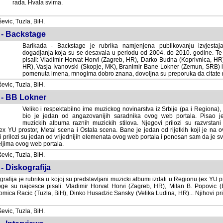
rada. Hvala svima.
vic, Tuzla, BiH.
 - Backstage
Barikada - Backstage je rubrika namjenjena publikovanju izvjestaj
dogadjanja koja su se desavala u periodu od 2004. do 2010. godine. Te 
pisali: Vladimir Horvat Horvi (Zagreb, HR), Darko Budna (Koprivnica, HR)
HR), Vasja Ivanovski (Skopje, MK), Branimir Bane Lokner (Zemun, SRB) i 
pomenuta imena, mnogima dobro znana, dovoljna su preporuka da citate nj
vic, Tuzla, BiH.
 - BB Lokner
Veliko i respektabilno ime muzickog novinarstva iz Srbije (pa i Regiona)
bio je jedan od angazovanijih saradnika ovog web portala. Pisao je nebro
albuma raznih muzickih stilova. Njegovi prilozi su razvrstani po godi
tor, Metal scena i Ostala scena. Bane je jedan od rijetkih koji je na ovom web port
dan od vrijednijih elemenata ovog web portala i ponosan sam da je svoje recenzije
b portala.
vic, Tuzla, BiH.
- Diskografija
rafija je rubrika u kojoj su predstavljani muzicki albumi izdati u Regionu (ex YU pro
oge su najcesce pisali: Vladimir Horvat Horvi (Zagreb, HR), Milan B. Popovic (Beogr
cic (Tuzla, BiH), Dinko Husadzic Sansky (Velika Ludina, HR)... Njihovi prilozi 
vic, Tuzla, BiH.