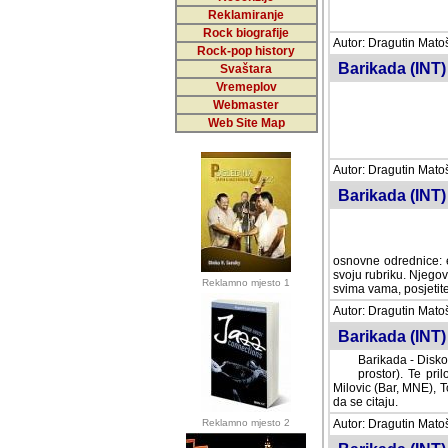
Reklamiranje
Rock biografije
Autor: Dragutin Matoše
Rock-pop history
Barikada (INT)
Svaštara
Vremeplov
Webmaster
Web Site Map
Autor: Dragutin Matoše
Barikada (INT)
odrednice: ex YU pros
Njegovi prilozi su je
Reklamno mjesto 1
posjetiteljima ovog we
Autor: Dragutin Matoše
Barikada (INT) 
Barikada - Diskog
prostor). Te pril
(Bar, MNE), Tomica Ra
citaju.
Reklamno mjesto 2
Autor: Dragutin Matoše