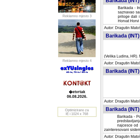
Barikada (INT) 
Barikada - In
saznavao sam
Reklamno mjesto 3
priloge dali 
Horvat Horvi 
Autor: Dragutin Matoše
Barikada (INT) 
(Velika Ludina, HR). N
Reklamno mjesto 4
Autor: Dragutin Matoše
Barikada (INT)
�etvrtak
06.08.2026.
Autor: Dragutin Matoše
Barikada (INT) 
Optimizirano za
IE i 1024 x 768
Barikada - Po
predstavljanj
najcesce od s
zainteresovani sistemo
Autor: Dragutin Matoše