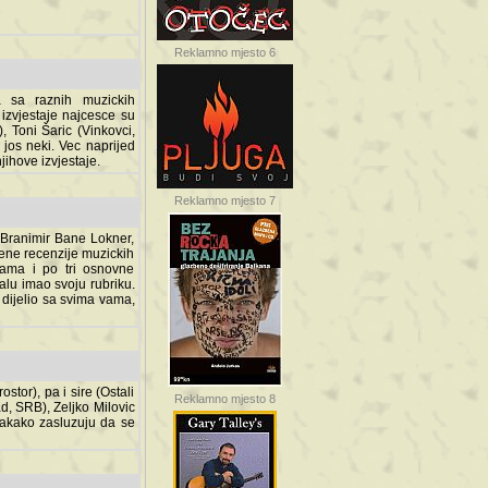
Reklamno mjesto 6
a sa raznih muzickih
izvjestaje najcesce su
, Toni Šaric (Vinkovci,
jos neki. Vec naprijed
ihove izvjestaje.
Reklamno mjesto 7
, Branimir Bane Lokner,
jene recenzije muzickih
nama i po tri osnovne
alu imao svoju rubriku.
 dijelio sa svima vama,
stor), pa i sire (Ostali
Reklamno mjesto 8
ad, SRB), Zeljko Milovic
svakako zasluzuju da se