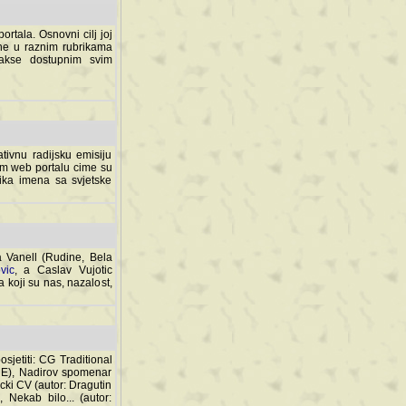
rtala. Osnovni cilj joj
ane u raznim rubrikama
lakse dostupnim svim
tivnu radijsku emisiju
ovom web portalu cime su
lika imena sa svjetske
a Vanell (Rudine, Bela
vic
, a Caslav Vujotic
 koji su nas, nazalost,
sjetiti: CG Traditional
MNE), Nadirov spomenar
cki CV (autor: Dragutin
 Nekab bilo... (autor: