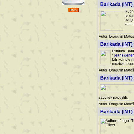
Barikada (INT) 
Rubri
je da
ovog 
zaint
Autor: Dragutin Matoše
Barikada (INT) 
Rubrika Bari
"
Jeans gener
bili komplet
muzicke scene
Autor: Dragutin Matoše
Barikada (INT)
zauvijek napustili.
Autor: Dragutin Matoše
Barikada (INT)