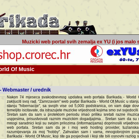
Muzicki web portal svih zemalja ex YU (i jos malo s
orld Of Music
ned
 - Webmaster / urednik
Nakon 74 mjeseca svakodnevnog updatea web portala Barikada - World O
zakljuciti svoj rad. "Zamrzavam" web portal Barikada - World Of Music u stanj
stanju "hibernacije", sa svojih vise od 5,000 podstranica, on vam daje dov
temeljito iscitavate, da istrazujete muzicke vrijednosti kojima smo svi svjedocili
Sretan sam da sam u proteklom periodu imao priliku sretati razne muzicar
uspjesima, prisustvovati raznim muzickim dogadjajima... Sretan sam da su 
mnogi saradnici koji su svojim prilozima (informacijama) doprinosili vrijednost
web portala. Sretan sam da je i moj web hosting provider, tuzlanska f
razumijevanja za moj "hobby". Zahvalan sam i vama, mnogobrojnim posje
Barikada - World Of Music, koji ste ga posjecivali i koji ste bili osnovni razl