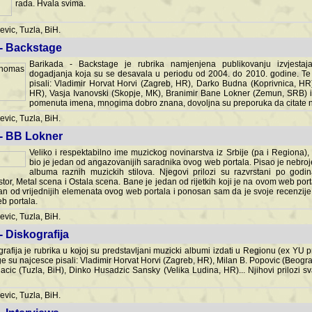
rada. Hvala svima.
vic, Tuzla, BiH.
 - Backstage
Barikada - Backstage je rubrika namjenjena publikovanju izvjestaj
dogadjanja koja su se desavala u periodu od 2004. do 2010. godine. Te 
pisali: Vladimir Horvat Horvi (Zagreb, HR), Darko Budna (Koprivnica, HR)
HR), Vasja Ivanovski (Skopje, MK), Branimir Bane Lokner (Zemun, SRB) i 
pomenuta imena, mnogima dobro znana, dovoljna su preporuka da citate nj
vic, Tuzla, BiH.
 - BB Lokner
Veliko i respektabilno ime muzickog novinarstva iz Srbije (pa i Regiona)
bio je jedan od angazovanijih saradnika ovog web portala. Pisao je nebro
albuma raznih muzickih stilova. Njegovi prilozi su razvrstani po godi
tor, Metal scena i Ostala scena. Bane je jedan od rijetkih koji je na ovom web port
dan od vrijednijih elemenata ovog web portala i ponosan sam da je svoje recenzije
b portala.
vic, Tuzla, BiH.
- Diskografija
rafija je rubrika u kojoj su predstavljani muzicki albumi izdati u Regionu (ex YU pro
oge su najcesce pisali: Vladimir Horvat Horvi (Zagreb, HR), Milan B. Popovic (Beogr
cic (Tuzla, BiH), Dinko Husadzic Sansky (Velika Ludina, HR)... Njihovi prilozi 
vic, Tuzla, BiH.