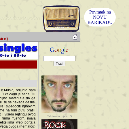
Povratak na
NOVU
BARIKADU
ire)
f Music, odlucio sam
u u kakvom je sada. I u
oljno materijala da ga
 ili su se nekada desile.
e, svjedociti njihovim
me na tom putu pratili
i i visem rejtingu ovog
Reklamno mjesto 5
irma "Leftor", imala
titeljima web portala
og svega ovoga (nemalog)