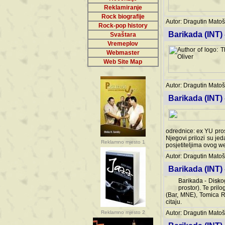
Reklamiranje
Rock biografije
Autor: Dragutin Matoše
Rock-pop history
Barikada (INT)
Svaštara
Vremeplov
Webmaster
Web Site Map
Autor: Dragutin Matoše
Barikada (INT)
odrednice: ex YU pros
Njegovi prilozi su je
Reklamno mjesto 1
posjetiteljima ovog we
Autor: Dragutin Matoše
Barikada (INT) 
Barikada - Diskog
prostor). Te pril
(Bar, MNE), Tomica Ra
citaju.
Reklamno mjesto 2
Autor: Dragutin Matoše