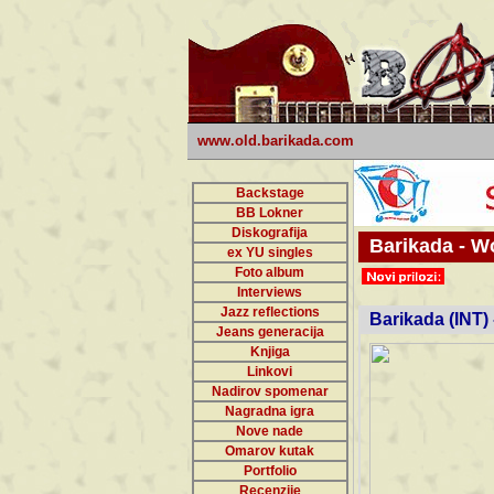
www.old.barikada.com
Backstage
BB Lokner
Diskografija
Barikada - W
ex YU singles
Foto album
undefi
Interviews
Jazz reflections
Barikada (INT)
Jeans generacija
Knjiga
Linkovi
Nadirov spomenar
Nagradna igra
Nove nade
Omarov kutak
Portfolio
Recenzije