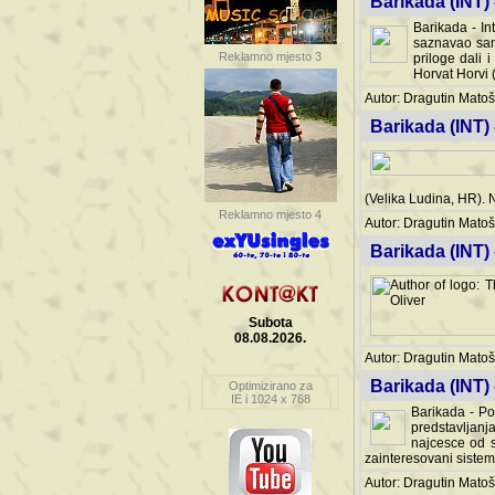
Barikada (INT) 
Barikada - In
saznavao sam
Reklamno mjesto 3
priloge dali 
Horvat Horvi 
Autor: Dragutin Matoše
Barikada (INT) 
(Velika Ludina, HR). N
Reklamno mjesto 4
Autor: Dragutin Matoše
Barikada (INT)
Subota
08.08.2026.
Autor: Dragutin Matoše
Barikada (INT) 
Optimizirano za
IE i 1024 x 768
Barikada - Po
predstavljanj
najcesce od s
zainteresovani sistemo
Autor: Dragutin Matoše