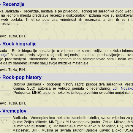
- Recenzije
ka Barikada - Recenzije, nastala je po prijedlogu jednog od saradnika ovog web po
 na jednom mjestu predstave recenzije diskografskih izdanja koje su publikov
web portala. Time se potencira vrijednost tih recenzija, a cini ih se i 
eresovanima.
vic, Tuzla, BiH.
- Rock biografije
kada - Rock biografije nastala je u vrijeme dok sam uredjivao muzicko-informa
acija
". Muzicari predstavljeni u toj radijskoj emisiji imali su i predstavljanje na 
nije predstavljeni. Istovremeno, tim nacinom rada zainteresovao sam i neka ve
 da mi samoinicijativno salju svoje muzicke materijale.
vic, Tuzla, BiH.
 - Rock-pop history
Rubrika Barikada - Rock-pop history sadrzi priloge dva saradnika. Vest
Krajina, SLO) autorica je velikog serijala o legendarnoj
Loli Novako
(Podgorica, MNE), autor je nekoliko priloga o velikim svjetskim umjetnicima
vic, Tuzla, BiH.
 - Vremeplov
Barikada - Vremeplov ima nekoliko zasebnih rubrika, svaka vrijedna za po
(autor: Zeljko Milovic, MNE), ex YU vremeplov (autor: Zeljko Milovic, 
(autor: Nadir Efendic, D), Mostarenje (autor: Milenko Mišo Maric, UK), Muzi
Matosevic, BiH), Muzika je svirala (autor: Djordje Gavric Djoko, USA),