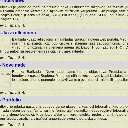
- Interviews
terviews je jedno od meni najdrazih rubrika. U direktnom razgovoru sa raznim lju
 i vama prenosio kazivanja o njihovim muzickim karijerama. Gro priloga sam
i Zeljko Gradjin (Backa Palanka, SRB), Bill Kapelj (Ljubljana, SLO), Toni Šaric (
(Zagreb, HR)...
vic, Tuzla, BiH.
- Jazz reflections
Barikada - Jazz reflections je najmladja rubrika na ovom web portalu. Medju
imenima iz svijeta jazz publicistike i iskrenim jazz zagovornicima, on
vrijednim prilozima. Ta cijenjena imena su: Davor Hrvoj (Zagreb, HR) i
jihovi prilozi su bezvremeni i za citanje uvijek aktuelni.
vic, Tuzla, BiH.
 - Nove nade
Rubrika, Barikada - Nove nade, samo ime je objasnjava. Predstavila
bendova iz naseg Regiona. Mnogi od njih su vec odavno izasli iz statusa 
je, dijelom, u tome pomoglo i pojavljivanje u ovoj rubrici - njen cilj je postig
vic, Tuzla, BiH.
- Portfolio
rtfolio je rubrika nastala iz potrebe da se ukaze na vaznost fotografije, kao bi
a rada nekog benda. Na to su me "primorale" nerijetko neupotrebljive fotografije
trane demo bendova. Kroz fotografske primjere nekoliko profesionalnih fotogr
m "gledaj / analiziraj / (na)uci" unaprijede svoja fotografska umijeca.
vic, Tuzla, BiH.