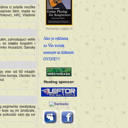
dima iz svijeta muzike
 napisao sam, mada su
Vinkovci, HR), Vladimir
Reklamno mjesto 9
tim, zahvaljujuci veliki
a se istakla bogatim i
 Dinko Husadzic Sansky
 je vise od 60 mladih
demo benda. Ukoliko im
nut.
Hosting sponzor:
tnog segmenta medijskog
 koje su mi pristizale,
afa pokusao sam da svi