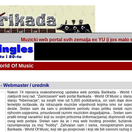
Muzicki web portal svih zemalja ex YU (i jos malo s
orld Of Music
ned
 - Webmaster / urednik
Nakon 74 mjeseca svakodnevnog updatea web portala Barikada - World O
zakljuciti svoj rad. "Zamrzavam" web portal Barikada - World Of Music u stanj
stanju "hibernacije", sa svojih vise od 5,000 podstranica, on vam daje dov
temeljito iscitavate, da istrazujete muzicke vrijednosti kojima smo svi svjedocili
Sretan sam da sam u proteklom periodu imao priliku sretati razne muzicar
uspjesima, prisustvovati raznim muzickim dogadjajima... Sretan sam da su 
mnogi saradnici koji su svojim prilozima (informacijama) doprinosili vrijednost
web portala. Sretan sam da je i moj web hosting provider, tuzlanska f
razumijevanja za moj "hobby". Zahvalan sam i vama, mnogobrojnim posje
Barikada - World Of Music, koji ste ga posjecivali i koji ste bili osnovni razl