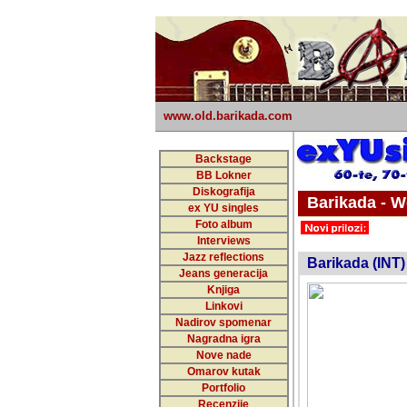
www.old.barikada.com
Backstage
BB Lokner
Diskografija
Barikada - W
ex YU singles
Foto album
undefi
Interviews
Jazz reflections
Barikada (INT)
Jeans generacija
Knjiga
Linkovi
Nadirov spomenar
Nagradna igra
Nove nade
Omarov kutak
Portfolio
Recenzije