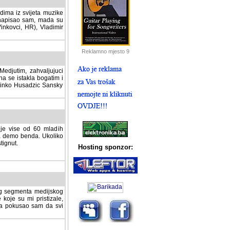
dima iz svijeta muzike
 napisao sam, mada su
Vinkovci, HR), Vladimir
Reklamno mjesto 9
tim, zahvaljujuci veliki
a se istakla bogatim i
 Dinko Husadzic Sansky
 je vise od 60 mladih
demo benda. Ukoliko im
nut.
Hosting sponzor:
tnog segmenta medijskog
 koje su mi pristizale,
afa pokusao sam da svi