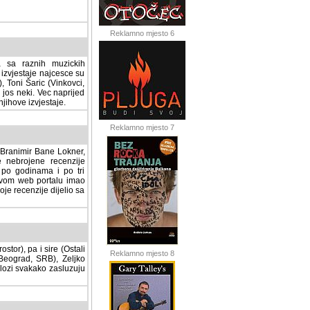
Reklamno mjesto 6
a sa raznih muzickih
izvjestaje najcesce su
, Toni Šaric (Vinkovci,
jos neki. Vec naprijed
ihove izvjestaje.
Reklamno mjesto 7
, Branimir Bane Lokner,
jene recenzije muzickih
nama i po tri osnovne
alu imao svoju rubriku.
 dijelio sa svima vama,
stor), pa i sire (Ostali
Reklamno mjesto 8
ad, SRB), Zeljko Milovic
svakako zasluzuju da se