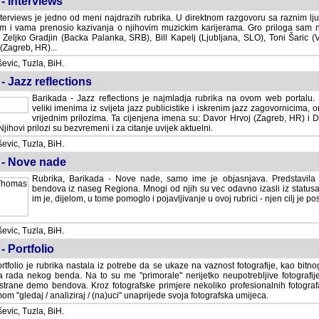
- Interviews
terviews je jedno od meni najdrazih rubrika. U direktnom razgovoru sa raznim lju
 i vama prenosio kazivanja o njihovim muzickim karijerama. Gro priloga sam
i Zeljko Gradjin (Backa Palanka, SRB), Bill Kapelj (Ljubljana, SLO), Toni Šaric (
(Zagreb, HR)...
vic, Tuzla, BiH.
- Jazz reflections
Barikada - Jazz reflections je najmladja rubrika na ovom web portalu. Medju
imenima iz svijeta jazz publicistike i iskrenim jazz zagovornicima, on
vrijednim prilozima. Ta cijenjena imena su: Davor Hrvoj (Zagreb, HR) i
jihovi prilozi su bezvremeni i za citanje uvijek aktuelni.
vic, Tuzla, BiH.
 - Nove nade
Rubrika, Barikada - Nove nade, samo ime je objasnjava. Predstavila
bendova iz naseg Regiona. Mnogi od njih su vec odavno izasli iz statusa 
je, dijelom, u tome pomoglo i pojavljivanje u ovoj rubrici - njen cilj je postig
vic, Tuzla, BiH.
- Portfolio
rtfolio je rubrika nastala iz potrebe da se ukaze na vaznost fotografije, kao bi
a rada nekog benda. Na to su me "primorale" nerijetko neupotrebljive fotografije
trane demo bendova. Kroz fotografske primjere nekoliko profesionalnih fotogr
m "gledaj / analiziraj / (na)uci" unaprijede svoja fotografska umijeca.
vic, Tuzla, BiH.