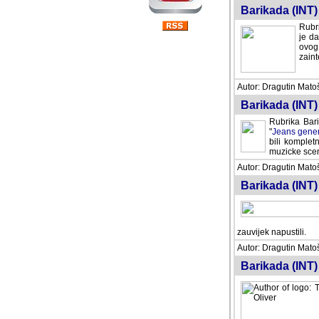
Barikada (INT) 
Rubri
je da
ovog 
zaint
Autor: Dragutin Matoše
Barikada (INT) 
Rubrika Bari
"
Jeans gener
bili komplet
muzicke scene
Autor: Dragutin Matoše
Barikada (INT)
zauvijek napustili.
Autor: Dragutin Matoše
Barikada (INT)