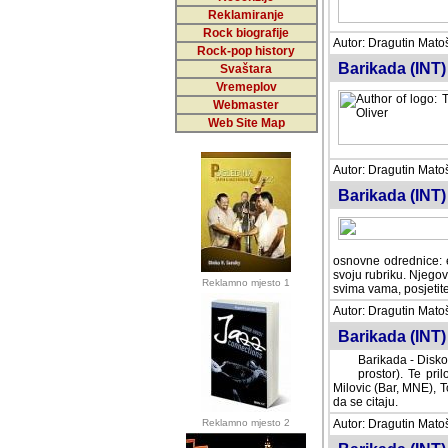
Reklamiranje
Rock biografije
Autor: Dragutin Matoše
Rock-pop history
Barikada (INT)
Svaštara
Vremeplov
Webmaster
Web Site Map
Autor: Dragutin Matoše
Barikada (INT)
odrednice: ex YU pros
Njegovi prilozi su je
Reklamno mjesto 1
posjetiteljima ovog we
Autor: Dragutin Matoše
Barikada (INT) 
Barikada - Diskog
prostor). Te pril
(Bar, MNE), Tomica Ra
citaju.
Reklamno mjesto 2
Autor: Dragutin Matoše