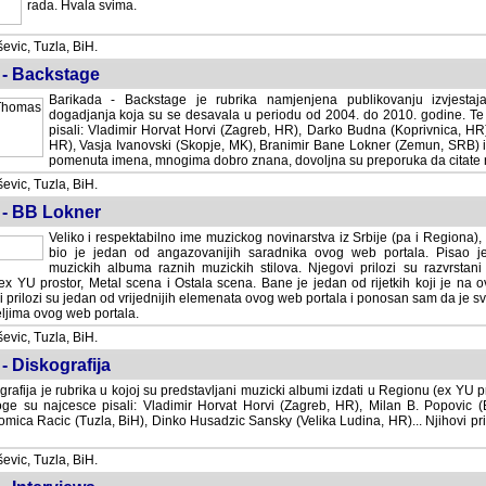
rada. Hvala svima.
vic, Tuzla, BiH.
 - Backstage
Barikada - Backstage je rubrika namjenjena publikovanju izvjestaj
dogadjanja koja su se desavala u periodu od 2004. do 2010. godine. Te 
pisali: Vladimir Horvat Horvi (Zagreb, HR), Darko Budna (Koprivnica, HR)
HR), Vasja Ivanovski (Skopje, MK), Branimir Bane Lokner (Zemun, SRB) i 
pomenuta imena, mnogima dobro znana, dovoljna su preporuka da citate nj
vic, Tuzla, BiH.
 - BB Lokner
Veliko i respektabilno ime muzickog novinarstva iz Srbije (pa i Regiona)
bio je jedan od angazovanijih saradnika ovog web portala. Pisao je nebro
albuma raznih muzickih stilova. Njegovi prilozi su razvrstani po godi
tor, Metal scena i Ostala scena. Bane je jedan od rijetkih koji je na ovom web port
dan od vrijednijih elemenata ovog web portala i ponosan sam da je svoje recenzije
b portala.
vic, Tuzla, BiH.
- Diskografija
rafija je rubrika u kojoj su predstavljani muzicki albumi izdati u Regionu (ex YU pro
oge su najcesce pisali: Vladimir Horvat Horvi (Zagreb, HR), Milan B. Popovic (Beogr
cic (Tuzla, BiH), Dinko Husadzic Sansky (Velika Ludina, HR)... Njihovi prilozi 
vic, Tuzla, BiH.