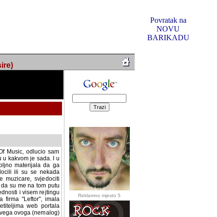
Povratak na
NOVU
BARIKADU
ire)
f Music, odlucio sam
u u kakvom je sada. I u
oljno materijala da ga
 ili su se nekada desile.
e, svjedociti njihovim
me na tom putu pratili
i i visem rejtingu ovog
Reklamno mjesto 5
irma "Leftor", imala
titeljima web portala
og svega ovoga (nemalog)