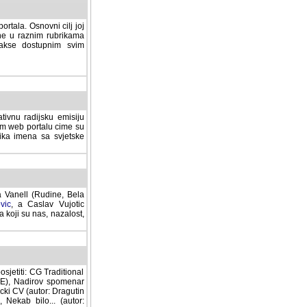
rtala. Osnovni cilj joj
ane u raznim rubrikama
lakse dostupnim svim
tivnu radijsku emisiju
ovom web portalu cime su
lika imena sa svjetske
a Vanell (Rudine, Bela
vic
, a Caslav Vujotic
 koji su nas, nazalost,
sjetiti: CG Traditional
MNE), Nadirov spomenar
cki CV (autor: Dragutin
 Nekab bilo... (autor: