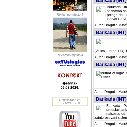
Barikada (INT) 
Barikada - In
saznavao sam
Reklamno mjesto 3
priloge dali 
Horvat Horvi 
Autor: Dragutin Matoše
Barikada (INT) 
(Velika Ludina, HR). N
Reklamno mjesto 4
Autor: Dragutin Matoše
Barikada (INT)
�etvrtak
06.08.2026.
Autor: Dragutin Matoše
Barikada (INT) 
Optimizirano za
IE i 1024 x 768
Barikada - Po
predstavljanj
najcesce od s
zainteresovani sistemo
Autor: Dragutin Matoše