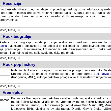
- Recenzije
ka Barikada - Recenzije, nastala je po prijedlogu jednog od saradnika ovog web po
 na jednom mjestu predstave recenzije diskografskih izdanja koje su publikov
web portala. Time se potencira vrijednost tih recenzija, a cini ih se i 
eresovanima.
vic, Tuzla, BiH.
- Rock biografije
kada - Rock biografije nastala je u vrijeme dok sam uredjivao muzicko-informa
acija
". Muzicari predstavljeni u toj radijskoj emisiji imali su i predstavljanje na 
nije predstavljeni. Istovremeno, tim nacinom rada zainteresovao sam i neka ve
 da mi samoinicijativno salju svoje muzicke materijale.
vic, Tuzla, BiH.
 - Rock-pop history
Rubrika Barikada - Rock-pop history sadrzi priloge dva saradnika. Vest
Krajina, SLO) autorica je velikog serijala o legendarnoj
Loli Novako
(Podgorica, MNE), autor je nekoliko priloga o velikim svjetskim umjetnicima
vic, Tuzla, BiH.
 - Vremeplov
Barikada - Vremeplov ima nekoliko zasebnih rubrika, svaka vrijedna za po
(autor: Zeljko Milovic, MNE), ex YU vremeplov (autor: Zeljko Milovic, 
(autor: Nadir Efendic, D), Mostarenje (autor: Milenko Mišo Maric, UK), Muzi
Matosevic, BiH), Muzika je svirala (autor: Djordje Gavric Djoko, USA),