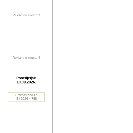
publikovan
dogadjanja
Reklamno mjesto 3
2004. do 2010. godine. Te i
Horvat Horvi (Zagreb, HR)
Šaric (Vinkovci, HR), Vas
Bane Lokner (Zemun, SRB)
imena, mnogima dobro zna
Reklamno mjesto 4
njihove izvjestaje.
Autor: Dragutin Matoševic,
Barikada (INT) - BB Lokner
Ponedjeljak
Veliko i res
10.08.2026.
Srbije (pa i
Optimizirano za
jedan od angazovanijih s
IE i 1024 x 768
nebrojene recenzije muzic
Njegovi prilozi su razvr
odrednice: ex YU prostor,