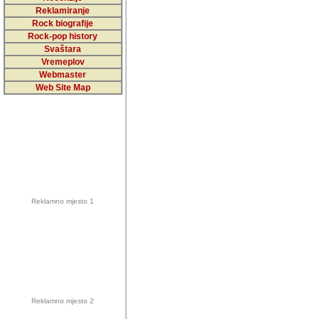
5,000 podstra
Reklamiranje
Rock biografije
da ga temelji
Rock-pop history
vrijednosti kojima smo sv
Svaštara
Vremeplov
Sretan sam da sam u protek
Webmaster
muzicare, svjedociti njih
Web Site Map
muzickim dogadjajima... Sr
mnogi saradnici koji su
doprinosili vrijednosti i v
sam da je i moj web hostin
imala razumijevanja za 
Reklamno mjesto 1
mnogobrojnim posjetitelj
Music, koji ste ga posjeciv
ovoga (nemalog) rada. Hva
Autor: Dragutin Matoševic,
Barikada (INT) - Backstage
Reklamno mjesto 2
Barikada -