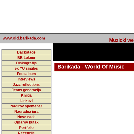
www.old.barikada.com
Muzicki web p
Backstage
BB Lokner
Diskografija
Barikada - World Of Music
ex YU singles
Foto album
Interviews
Jazz reflections
Barikada (INT) - Webmaster / urednik
Jeans generacija
Nakon 74 mj
Knjiga
Linkovi
portala Bari
Nadirov spomenar
zakljuciti 
Nagradna igra
Nove nade
Barikada - W
Omarov kutak
sada. I u sta
Portfolio
Recenzije