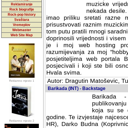
muzicke vrijed
Reklamiranje
Rock biografije
nekada desile
Rock-pop history
imao priliku sretati razne 
Svaštara
prisustvovati raznim muzick
Vremeplov
Webmaster
tom putu pratili mnogi saradni
Web Site Map
doprinosili vrijednosti i vise
je i moj web hosting prov
razumijevanja za moj "hobb
posjetiteljima web portala 
posjecivali i koji ste bili o
Hvala svima.
Autor: Dragutin Matoševic, Tu
Reklamno mjesto 1
Barikada (INT) - Backstage
Barikada -
publikovanju
koja su se 
godine. Te izvjestaje najcesce
Reklamno mjesto 2
HR), Darko Budna (Koprivnic