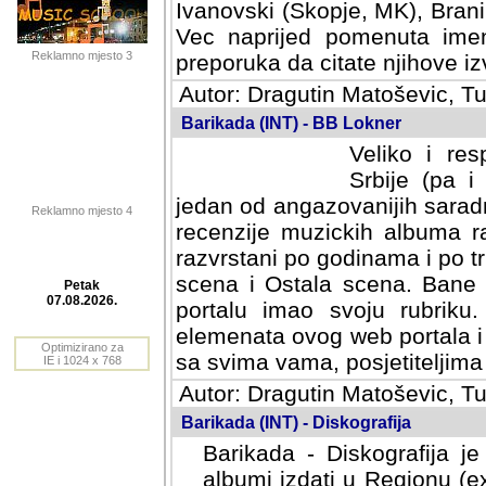
Ivanovski (Skopje, MK), Bran
Vec naprijed pomenuta ime
Reklamno mjesto 3
preporuka da citate njihove izv
Autor: Dragutin Matoševic, Tu
Barikada (INT) - BB Lokner
Veliko i res
Srbije (pa i
jedan od angazovanijih sarad
Reklamno mjesto 4
recenzije muzickih albuma ra
razvrstani po godinama i po t
scena i Ostala scena. Bane 
portalu imao svoju rubriku.
Petak
elemenata ovog web portala i 
07.08.2026.
sa svima vama, posjetiteljima
Optimizirano za
Autor: Dragutin Matoševic, Tu
IE i 1024 x 768
Barikada (INT) - Diskografija
Barikada - Diskografija je
albumi izdati u Regionu (ex 