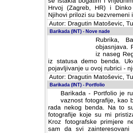
se istakla bogatim i vrijedni
Hrvoj (Zagreb, HR) i Dinko
Njihovi prilozi su bezvremeni i
Autor: Dragutin Matoševic, Tu
Barikada (INT) - Nove nade
Rubrika, B
objasnjava. 
iz naseg Reg
iz statusa demo benda. Uko
pojavljivanje u ovoj rubrici - nj
Autor: Dragutin Matoševic, Tu
Barikada (INT) - Portfolio
Barikada - Portfolio je 
vaznost fotografije, kao
rada nekog benda. Na to su 
fotografije koje su mi pristiz
fotografske primjere nekolik
svi zainteresovani sistemom "