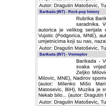
Autor: Dragutin Matoševic, Tu
Barikada (INT) - Rock-pop history
Rubrika Barik
saradnika. V
autorica je velikog serijal
Vujotic (Podgorica, MNE), aut
umjetnicima koji su nas, nazalo
Autor: Dragutin Matoševic, Tu
Barikada (INT) - Vremeplov
Barikada - V
svaka vrijedna
Milovic, MNE)
MNE), Nadirov spomenar (auto
Milenko Mišo Maric, UK), Muz
Muzika je svirala (autor: D
(autor: Dragutin Matosevic, BiH
Autor: Dragutin Matoševic, Tu