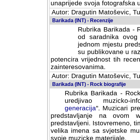
svoja fotografska umijeca.
Autor: Dragutin Matoševic, Tu
Barikada (INT) - Recenzije
Rubrika Barikada - R
od saradnika ovog 
jednom mjestu predst
su publikovane u ra
potencira vrijednost tih rece
zainteresovanima.
Autor: Dragutin Matoševic, Tu
Barikada (INT) - Rock biografije
Rubrika Barikada - Rock
uredjivao muzicko-informa
Muzicari predstavljeni u to
na ovom web portalu cime
Istovremeno, tim nacinom ra
sa svjetske muzicke scene da
materijale.