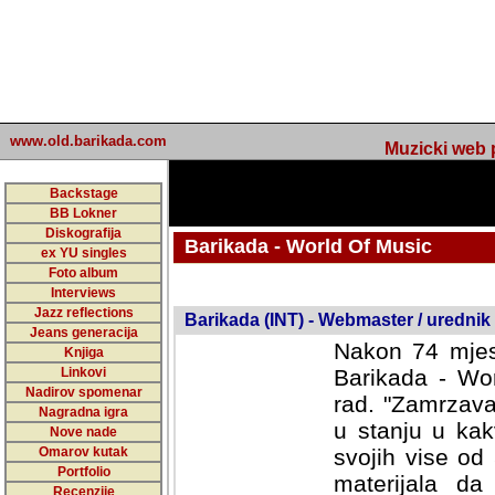
www.old.barikada.com
Muzicki web p
Backstage
BB Lokner
Diskografija
Barikada - World Of Music
ex YU singles
Foto album
undefined
Interviews
Jazz reflections
Barikada (INT) - Webmaster / urednik
Jeans generacija
Nakon 74 mjes
Knjiga
Linkovi
Barikada - Wor
Nadirov spomenar
rad. "Zamrzava
Nagradna igra
u stanju u kak
Nove nade
Omarov kutak
svojih vise od
Portfolio
materijala da 
Recenzije