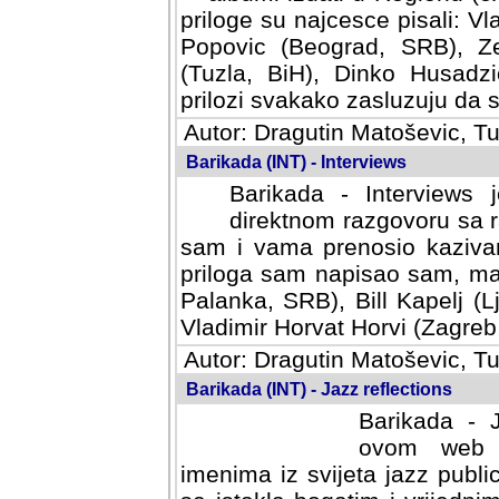
priloge su najcesce pisali: Vl
Popovic (Beograd, SRB), Ze
(Tuzla, BiH), Dinko Husadzi
prilozi svakako zasluzuju da se
Autor: Dragutin Matoševic, Tu
Barikada (INT) - Interviews
Barikada - Interviews 
direktnom razgovoru sa r
sam i vama prenosio kazivan
priloga sam napisao sam, mad
Palanka, SRB), Bill Kapelj (L
Vladimir Horvat Horvi (Zagreb,
Autor: Dragutin Matoševic, Tu
Barikada (INT) - Jazz reflections
Barikada - J
ovom web po
imenima iz svijeta jazz publi