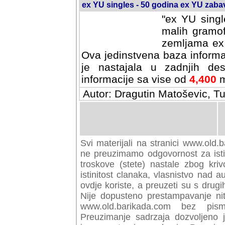
ex YU singles - 50 godina ex YU zab
"ex YU singl
malih gramof
zemljama ex 
Ova jedinstvena baza informa
je nastajala u zadnjih des
informacije sa vise od
4,400
m
Autor: Dragutin Matoševic, Tu
Svi materijali na stranici www.old.b
preuzimamo odgovornost za istini
troskove (stete) nastale zbog kriv
istinitost clanaka, vlasnistvo nad au
ovdje koriste, a preuzeti su s drugi
Nije dopusteno prestampavanje nit
www.old.barikada.com bez pism
Preuzimanje sadrzaja dozvoljeno 