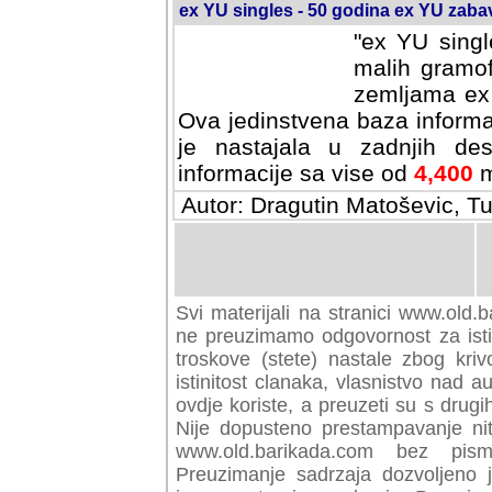
ex YU singles - 50 godina ex YU zab
"ex YU singl
malih gramof
zemljama ex 
Ova jedinstvena baza informa
je nastajala u zadnjih des
informacije sa vise od
4,400
m
Autor: Dragutin Matoševic, Tu
Svi materijali na stranici www.old.b
preuzimamo odgovornost za istini
troskove (stete) nastale zbog kriv
istinitost clanaka, vlasnistvo nad au
ovdje koriste, a preuzeti su s drugi
Nije dopusteno prestampavanje nit
www.old.barikada.com bez pism
Preuzimanje sadrzaja dozvoljeno 