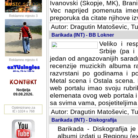
Ivanovski (Skopje, MK), Bran
Vec naprijed pomenuta ime
Reklamno mjesto 3
preporuka da citate njihove izv
Autor: Dragutin Matoševic, Tu
Barikada (INT) - BB Lokner
Veliko i res
Srbije (pa i
jedan od angazovanijih sarad
Reklamno mjesto 4
recenzije muzickih albuma ra
razvrstani po godinama i po t
scena i Ostala scena. Bane 
portalu imao svoju rubriku.
Nedjelja
elemenata ovog web portala i 
09.08.2026.
sa svima vama, posjetiteljima
Optimizirano za
Autor: Dragutin Matoševic, Tu
IE i 1024 x 768
Barikada (INT) - Diskografija
Barikada - Diskografija je
albumi izdati u Regionu (ex 