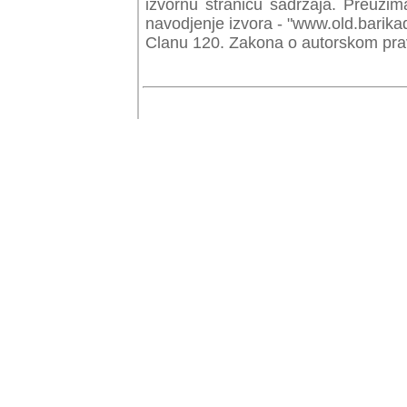
izvornu stranicu sadrzaja. Preuzim
navodjenje izvora - "www.old.barika
Clanu 120. Zakona o autorskom prav
© Copyr