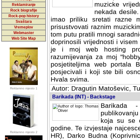
muzicke vrijed
Reklamiranje
Rock biografije
nekada desile
Rock-pop history
imao priliku sretati razne 
Svaštara
prisustvovati raznim muzick
Vremeplov
Webmaster
tom putu pratili mnogi saradni
Web Site Map
doprinosili vrijednosti i vise
je i moj web hosting prov
razumijevanja za moj "hobb
posjetiteljima web portala 
posjecivali i koji ste bili o
Hvala svima.
Autor: Dragutin Matoševic, Tu
Reklamno mjesto 1
Barikada (INT) - Backstage
Barikada -
publikovanju
koja su se 
godine. Te izvjestaje najcesce
Reklamno mjesto 2
HR), Darko Budna (Koprivnic