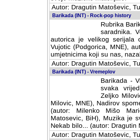
Autor: Dragutin Matoševic, Tu
Barikada (INT) - Rock-pop history
Rubrika Barik
saradnika. V
autorica je velikog serijal
Vujotic (Podgorica, MNE), aut
umjetnicima koji su nas, nazalo
Autor: Dragutin Matoševic, Tu
Barikada (INT) - Vremeplov
Barikada - V
svaka vrijedna
Milovic, MNE)
MNE), Nadirov spomenar (auto
Milenko Mišo Maric, UK), Muz
Muzika je svirala (autor: D
(autor: Dragutin Matosevic, BiH
Autor: Dragutin Matoševic, Tu