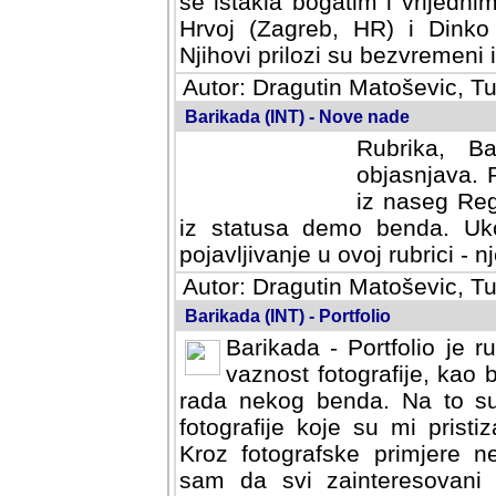
se istakla bogatim i vrijedni
Hrvoj (Zagreb, HR) i Dinko
Njihovi prilozi su bezvremeni i
Autor: Dragutin Matoševic, Tu
Barikada (INT) - Nove nade
Rubrika, B
objasnjava. 
iz naseg Reg
iz statusa demo benda. Uko
pojavljivanje u ovoj rubrici - nj
Autor: Dragutin Matoševic, Tu
Barikada (INT) - Portfolio
Barikada - Portfolio je 
vaznost fotografije, kao
rada nekog benda. Na to su 
fotografije koje su mi pristiz
fotografske primjere nekolik
svi zainteresovani sistemom "