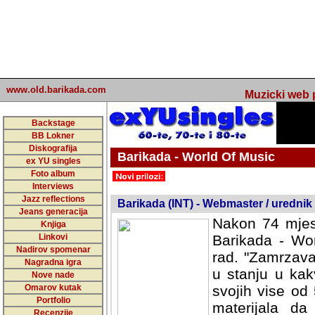
www.old.barikada.com
Muzicki web p
Backstage
BB Lokner
Diskografija
Barikada - World Of Music
ex YU singles
Foto album
undefined
Interviews
Jazz reflections
Barikada (INT) - Webmaster / urednik
Jeans generacija
Nakon 74 mjes
Knjiga
Linkovi
Barikada - Wor
Nadirov spomenar
rad. "Zamrzava
Nagradna igra
u stanju u kak
Nove nade
Omarov kutak
svojih vise od
Portfolio
materijala da 
Recenzije