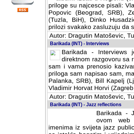
priloge su najcesce pisali: Vl
Popovic (Beograd, SRB), Ze
(Tuzla, BiH), Dinko Husadzi
prilozi svakako zasluzuju da se
Autor: Dragutin Matoševic, Tu
Barikada (INT) - Interviews
Barikada - Interviews 
direktnom razgovoru sa r
sam i vama prenosio kazivan
priloga sam napisao sam, mad
Palanka, SRB), Bill Kapelj (L
Vladimir Horvat Horvi (Zagreb,
Autor: Dragutin Matoševic, Tu
Barikada (INT) - Jazz reflections
Barikada - J
ovom web po
imenima iz svijeta jazz publi