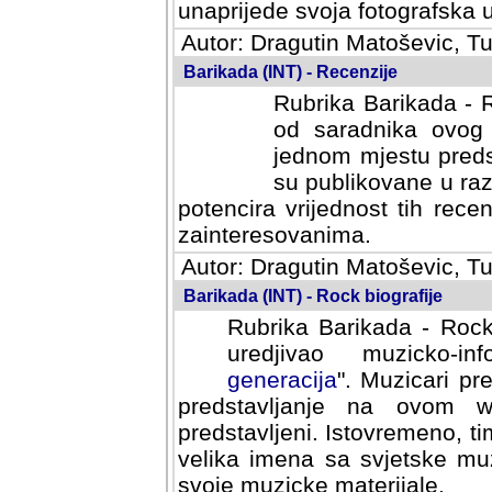
svoja fotografska umijeca.
Autor: Dragutin Matoševic, Tu
Barikada (INT) - Recenzije
Rubrika Barikada - R
od saradnika ovog 
jednom mjestu predst
su publikovane u ra
potencira vrijednost tih rece
zainteresovanima.
Autor: Dragutin Matoševic, Tu
Barikada (INT) - Rock biografije
Rubrika Barikada - Rock
uredjivao muzicko-informa
Muzicari predstavljeni u to
na ovom web portalu cime
Istovremeno, tim nacinom ra
sa svjetske muzicke scene da
materijale.