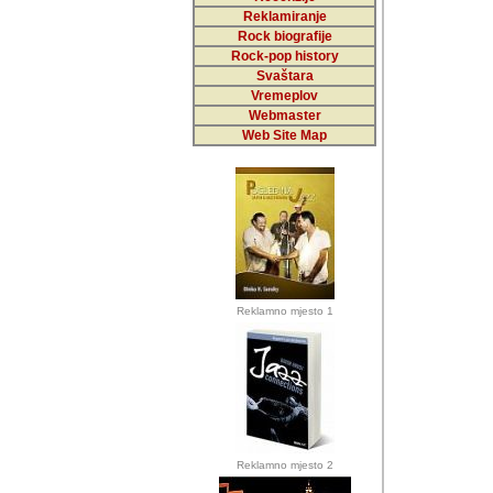
Reklamiranje
Rock biografije
Autor: Dragutin Matoše
Rock-pop history
Barikada (INT)
Svaštara
Vremeplov
Webmaster
Web Site Map
Autor: Dragutin Matoše
Barikada (INT)
odrednice: ex YU pros
Njegovi prilozi su je
Reklamno mjesto 1
posjetiteljima ovog we
Autor: Dragutin Matoše
Barikada (INT) 
Barikada - Diskog
prostor). Te pril
(Bar, MNE), Tomica Ra
citaju.
Reklamno mjesto 2
Autor: Dragutin Matoše