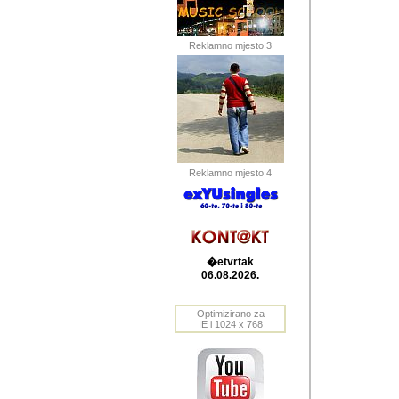
Barikada (INT) 
Barikada - In
saznavao sam
Reklamno mjesto 3
priloge dali 
Horvat Horvi 
Autor: Dragutin Matoše
Barikada (INT) 
(Velika Ludina, HR). N
Reklamno mjesto 4
Autor: Dragutin Matoše
Barikada (INT)
�etvrtak
06.08.2026.
Autor: Dragutin Matoše
Barikada (INT) 
Optimizirano za
IE i 1024 x 768
Barikada - Po
predstavljanj
najcesce od s
zainteresovani sistemo
Autor: Dragutin Matoše