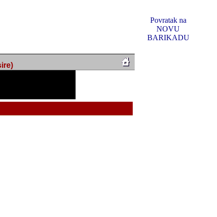
Povratak na
NOVU
BARIKADU
ire)
f Music, odlucio sam
u u kakvom je sada. I u
oljno materijala da ga
 ili su se nekada desile.
e, svjedociti njihovim
me na tom putu pratili
i i visem rejtingu ovog
Reklamno mjesto 5
irma "Leftor", imala
titeljima web portala
og svega ovoga (nemalog)