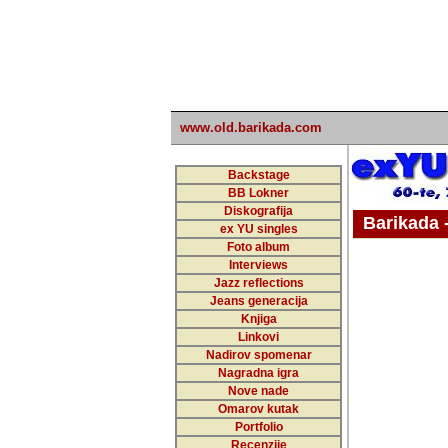
www.old.barikada.com
Backstage
BB Lokner
Diskografija
Barikada - W
ex YU singles
Foto album
undefi
Interviews
Jazz reflections
Barikada (INT)
Jeans generacija
Knjiga
Linkovi
Nadirov spomenar
Nagradna igra
Nove nade
Omarov kutak
Portfolio
Recenzije