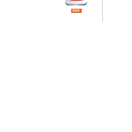
Barikada (INT) 
Rubri
je da
ovog 
zaint
Autor: Dragutin Matoše
Barikada (INT) 
Rubrika Bari
"
Jeans gener
bili komplet
muzicke scene
Autor: Dragutin Matoše
Barikada (INT)
zauvijek napustili.
Autor: Dragutin Matoše
Barikada (INT)