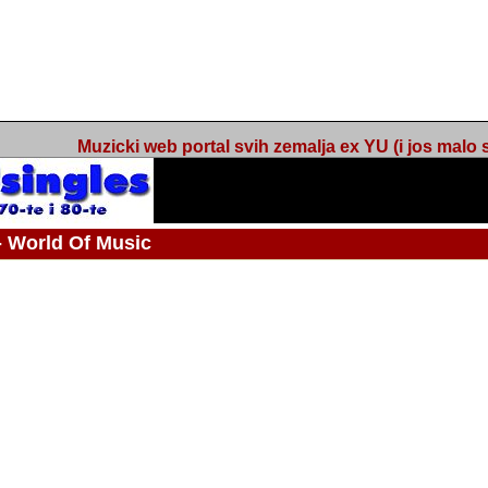
Muzicki web portal svih zemalja ex YU (i jos malo s
orld Of Music
ned
 - Webmaster / urednik
Nakon 74 mjeseca svakodnevnog updatea web portala Barikada - World O
zakljuciti svoj rad. "Zamrzavam" web portal Barikada - World Of Music u stanj
stanju "hibernacije", sa svojih vise od 5,000 podstranica, on vam daje dov
temeljito iscitavate, da istrazujete muzicke vrijednosti kojima smo svi svjedocili
Sretan sam da sam u proteklom periodu imao priliku sretati razne muzicar
uspjesima, prisustvovati raznim muzickim dogadjajima... Sretan sam da su 
mnogi saradnici koji su svojim prilozima (informacijama) doprinosili vrijednost
web portala. Sretan sam da je i moj web hosting provider, tuzlanska f
razumijevanja za moj "hobby". Zahvalan sam i vama, mnogobrojnim posje
Barikada - World Of Music, koji ste ga posjecivali i koji ste bili osnovni razl