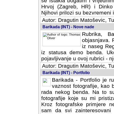
se istakla bogatim i vrijedni
Hrvoj (Zagreb, HR) i Dinko
Njihovi prilozi su bezvremeni i
Autor: Dragutin Matoševic, Tu
Barikada (INT) - Nove nade
Rubrika, B
objasnjava. 
iz naseg Reg
iz statusa demo benda. Uko
pojavljivanje u ovoj rubrici - nj
Autor: Dragutin Matoševic, Tu
Barikada (INT) - Portfolio
Barikada - Portfolio je 
vaznost fotografije, kao
rada nekog benda. Na to su 
fotografije koje su mi pristiz
fotografske primjere nekolik
svi zainteresovani sistemom "