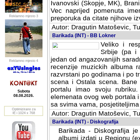
Ivanovski (Skopje, MK), Bran
Vec naprijed pomenuta ime
Reklamno mjesto 3
preporuka da citate njihove izv
Autor: Dragutin Matoševic, Tu
Barikada (INT) - BB Lokner
Veliko i res
Srbije (pa i
jedan od angazovanijih sarad
Reklamno mjesto 4
recenzije muzickih albuma ra
razvrstani po godinama i po t
scena i Ostala scena. Bane 
portalu imao svoju rubriku.
Subota
elemenata ovog web portala i 
08.08.2026.
sa svima vama, posjetiteljima
Optimizirano za
Autor: Dragutin Matoševic, Tu
IE i 1024 x 768
Barikada (INT) - Diskografija
Barikada - Diskografija je
albumi izdati u Regionu (ex 