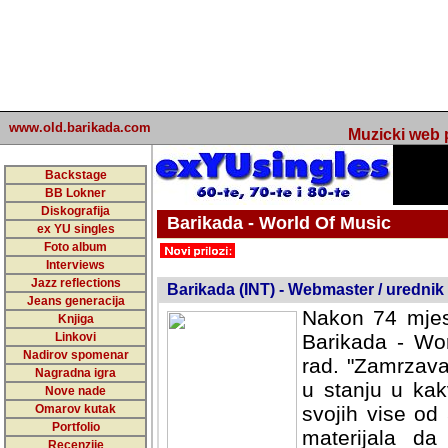
www.old.barikada.com
Muzicki web p
Backstage
BB Lokner
Diskografija
Barikada - World Of Music
ex YU singles
Foto album
undefined
Interviews
Jazz reflections
Barikada (INT) - Webmaster / urednik
Jeans generacija
Nakon 74 mjes
Knjiga
Linkovi
Barikada - Wor
Nadirov spomenar
rad. "Zamrzava
Nagradna igra
u stanju u kak
Nove nade
Omarov kutak
svojih vise od
Portfolio
materijala da 
Recenzije