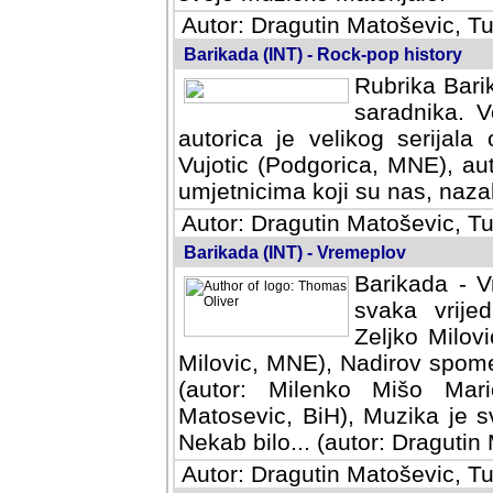
Autor: Dragutin Matoševic, Tu
Barikada (INT) - Rock-pop history
Rubrika Barik
saradnika. V
autorica je velikog serijal
Vujotic (Podgorica, MNE), aut
umjetnicima koji su nas, nazalo
Autor: Dragutin Matoševic, Tu
Barikada (INT) - Vremeplov
Barikada - V
svaka vrijedna
Milovic, MNE)
MNE), Nadirov spomenar (auto
Milenko Mišo Maric, UK), Muz
Muzika je svirala (autor: D
(autor: Dragutin Matosevic, BiH
Autor: Dragutin Matoševic, Tu