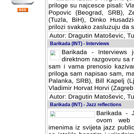
priloge su najcesce pisali: Vl
Popovic (Beograd, SRB), Ze
(Tuzla, BiH), Dinko Husadzi
prilozi svakako zasluzuju da se
Autor: Dragutin Matoševic, Tu
Barikada (INT) - Interviews
Barikada - Interviews 
direktnom razgovoru sa r
sam i vama prenosio kazivan
priloga sam napisao sam, mad
Palanka, SRB), Bill Kapelj (L
Vladimir Horvat Horvi (Zagreb,
Autor: Dragutin Matoševic, Tu
Barikada (INT) - Jazz reflections
Barikada - J
ovom web po
imenima iz svijeta jazz publi