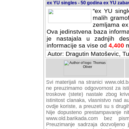
ex YU singles - 50 godina ex YU zab
"ex YU singl
malih gramof
zemljama ex 
Ova jedinstvena baza informa
je nastajala u zadnjih des
informacije sa vise od
4,400
m
Autor: Dragutin Matoševic, Tu
Svi materijali na stranici www.old.b
preuzimamo odgovornost za istini
troskove (stete) nastale zbog kriv
istinitost clanaka, vlasnistvo nad au
ovdje koriste, a preuzeti su s drugi
Nije dopusteno prestampavanje nit
www.old.barikada.com bez pism
Preuzimanje sadrzaja dozvoljeno 