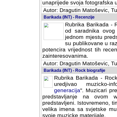
svoja fotografska umijeca.
Autor: Dragutin Matoševic, Tu
Barikada (INT) - Recenzije
Rubrika Barikada - R
od saradnika ovog 
jednom mjestu predst
su publikovane u ra
potencira vrijednost tih rece
zainteresovanima.
Autor: Dragutin Matoševic, Tu
Barikada (INT) - Rock biografije
Rubrika Barikada - Rock
uredjivao muzicko-informa
Muzicari predstavljeni u to
na ovom web portalu cime
Istovremeno, tim nacinom ra
sa svjetske muzicke scene da
materijale.