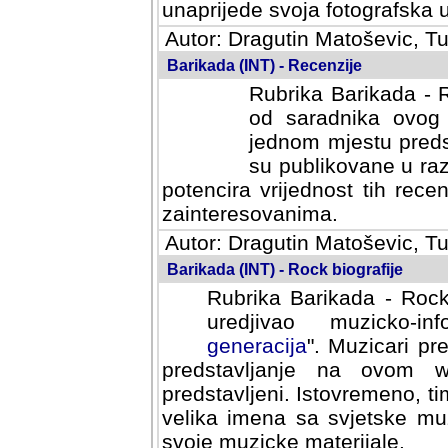
svoja fotografska umijeca.
Autor: Dragutin Matoševic, Tu
Barikada (INT) - Recenzije
Rubrika Barikada - R
od saradnika ovog 
jednom mjestu predst
su publikovane u ra
potencira vrijednost tih rece
zainteresovanima.
Autor: Dragutin Matoševic, Tu
Barikada (INT) - Rock biografije
Rubrika Barikada - Rock
uredjivao muzicko-informa
Muzicari predstavljeni u to
na ovom web portalu cime
Istovremeno, tim nacinom ra
sa svjetske muzicke scene da
materijale.