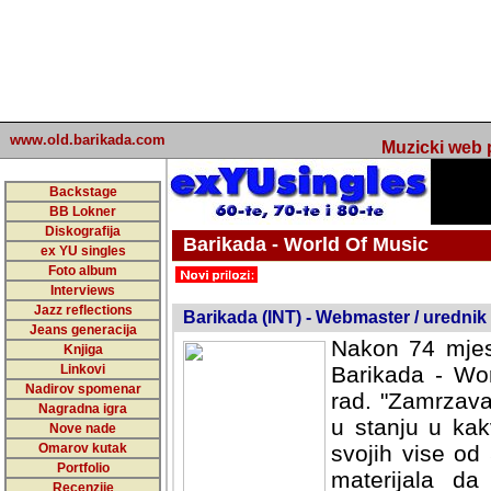
www.old.barikada.com
Muzicki web p
Backstage
BB Lokner
Diskografija
Barikada - World Of Music
ex YU singles
Foto album
undefined
Interviews
Jazz reflections
Barikada (INT) - Webmaster / urednik
Jeans generacija
Nakon 74 mjes
Knjiga
Linkovi
Barikada - Wor
Nadirov spomenar
rad. "Zamrzava
Nagradna igra
u stanju u kak
Nove nade
Omarov kutak
svojih vise od
Portfolio
materijala da 
Recenzije