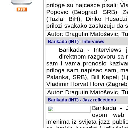
priloge su najcesce pisali: Vl
Popovic (Beograd, SRB), Ze
(Tuzla, BiH), Dinko Husadzi
prilozi svakako zasluzuju da se
Autor: Dragutin Matoševic, Tu
Barikada (INT) - Interviews
Barikada - Interviews 
direktnom razgovoru sa r
sam i vama prenosio kazivan
priloga sam napisao sam, mad
Palanka, SRB), Bill Kapelj (L
Vladimir Horvat Horvi (Zagreb,
Autor: Dragutin Matoševic, Tu
Barikada (INT) - Jazz reflections
Barikada - J
ovom web po
imenima iz svijeta jazz publi