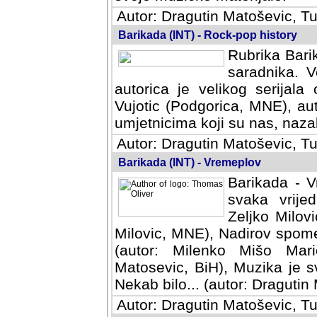
Autor: Dragutin Matoševic, Tu
Barikada (INT) - Rock-pop history
Rubrika Barik
saradnika. V
autorica je velikog serijal
Vujotic (Podgorica, MNE), aut
umjetnicima koji su nas, nazalo
Autor: Dragutin Matoševic, Tu
Barikada (INT) - Vremeplov
Barikada - V
svaka vrijedna
Milovic, MNE)
MNE), Nadirov spomenar (auto
Milenko Mišo Maric, UK), Muz
Muzika je svirala (autor: D
(autor: Dragutin Matosevic, BiH
Autor: Dragutin Matoševic, Tu