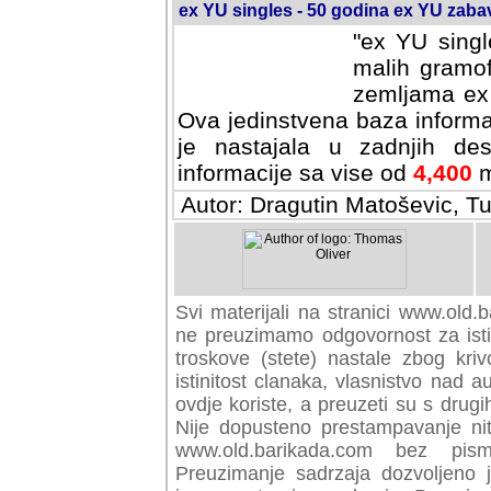
ex YU singles - 50 godina ex YU zab
"ex YU singl
malih gramof
zemljama ex 
Ova jedinstvena baza informa
je nastajala u zadnjih des
informacije sa vise od
4,400
m
Autor: Dragutin Matoševic, Tu
Svi materijali na stranici www.old.b
preuzimamo odgovornost za istini
troskove (stete) nastale zbog kriv
istinitost clanaka, vlasnistvo nad au
ovdje koriste, a preuzeti su s drugi
Nije dopusteno prestampavanje nit
www.old.barikada.com bez pism
Preuzimanje sadrzaja dozvoljeno 