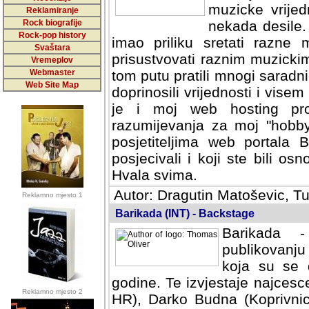
muzicke vrijed
Reklamiranje
Rock biografije
nekada desile
Rock-pop history
imao priliku sretati razne 
Svaštara
prisustvovati raznim muzick
Vremeplov
Webmaster
tom putu pratili mnogi saradni
Web Site Map
doprinosili vrijednosti i vise
je i moj web hosting prov
razumijevanja za moj "hobb
posjetiteljima web portala 
posjecivali i koji ste bili o
Hvala svima.
Autor: Dragutin Matoševic, Tu
Reklamno mjesto 1
Barikada (INT) - Backstage
Barikada -
publikovanju
koja su se 
godine. Te izvjestaje najcesce
Reklamno mjesto 2
HR), Darko Budna (Koprivnic