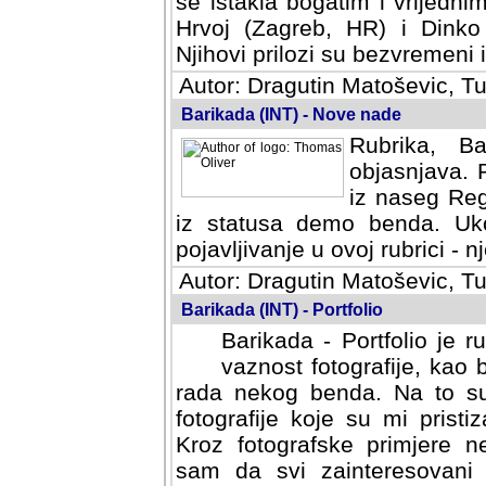
se istakla bogatim i vrijedni
Hrvoj (Zagreb, HR) i Dinko
Njihovi prilozi su bezvremeni i
Autor: Dragutin Matoševic, Tu
Barikada (INT) - Nove nade
Rubrika, B
objasnjava. 
iz naseg Reg
iz statusa demo benda. Uko
pojavljivanje u ovoj rubrici - nj
Autor: Dragutin Matoševic, Tu
Barikada (INT) - Portfolio
Barikada - Portfolio je 
vaznost fotografije, kao
rada nekog benda. Na to su 
fotografije koje su mi pristiz
fotografske primjere nekolik
svi zainteresovani sistemom "