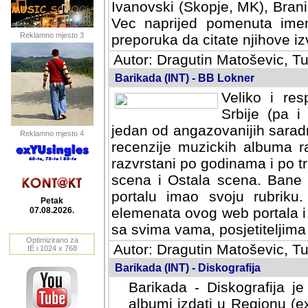
Ivanovski (Skopje, MK), Bran
Vec naprijed pomenuta ime
Reklamno mjesto 3
preporuka da citate njihove izv
Autor: Dragutin Matoševic, Tu
Barikada (INT) - BB Lokner
Veliko i res
Srbije (pa i
jedan od angazovanijih sarad
Reklamno mjesto 4
recenzije muzickih albuma ra
razvrstani po godinama i po t
scena i Ostala scena. Bane 
portalu imao svoju rubriku.
Petak
elemenata ovog web portala i 
07.08.2026.
sa svima vama, posjetiteljima
Optimizirano za
Autor: Dragutin Matoševic, Tu
IE i 1024 x 768
Barikada (INT) - Diskografija
Barikada - Diskografija je
albumi izdati u Regionu (ex 