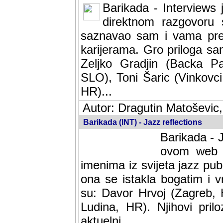
Barikada - Interviews 
direktnom razgovoru 
saznavao sam i vama pren
karijerama. Gro priloga sa
Zeljko Gradjin (Backa Pal
SLO), Toni Šaric (Vinkovci
HR)...
Autor: Dragutin Matoševic,
Barikada (INT) - Jazz reflections
Barikada - J
ovom web po
imenima iz svijeta jazz pub
ona se istakla bogatim i v
su: Davor Hrvoj (Zagreb, 
Ludina, HR). Njihovi pril
aktuelni.