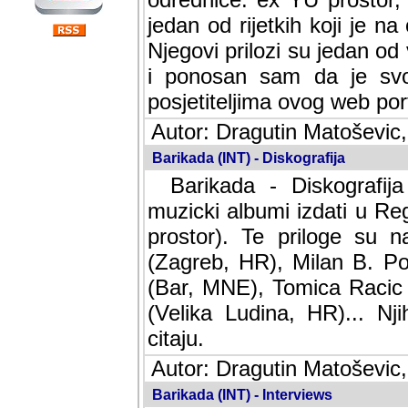
jedan od rijetkih koji je n
Njegovi prilozi su jedan od
i ponosan sam da je svoj
posjetiteljima ovog web por
Autor: Dragutin Matoševic,
Barikada (INT) - Diskografija
Barikada - Diskografija
muzicki albumi izdati u Reg
prostor). Te priloge su n
(Zagreb, HR), Milan B. Po
(Bar, MNE), Tomica Racic 
(Velika Ludina, HR)... Nj
citaju.
Autor: Dragutin Matoševic,
Barikada (INT) - Interviews