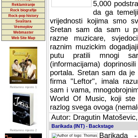
5,000 podstra
Reklamiranje
Rock biografije
da ga temelji
Rock-pop history
vrijednosti kojima smo sv
Svaštara
Vremeplov
Sretan sam da sam u protek
Webmaster
muzicare, svjedociti njih
Web Site Map
muzickim dogadjajima... Sr
mnogi saradnici koji su
doprinosili vrijednosti i v
sam da je i moj web hostin
imala razumijevanja za 
Reklamno mjesto 1
mnogobrojnim posjetitelj
Music, koji ste ga posjeciv
ovoga (nemalog) rada. Hva
Autor: Dragutin Matoševic,
Barikada (INT) - Backstage
Reklamno mjesto 2
Barikada -