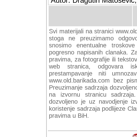
Autor: Dragutin Matoševic,
Svi materijali na stranici www.ol
stoga ne preuzimamo odgovor
snosimo enentualne troskove (
pogresno napisanih clanaka. Za 
pravima, za fotografije ili teksto
web stranica, odgovara isk
prestampavanje niti umnozav
www.old.barikada.com bez pism
Preuzimanje sadrzaja dozvoljeno
na izvornu stranicu sadrzaja
dozvoljeno je uz navodjenje iz
koristenje sadrzaja podlijeze C
pravima u BiH.