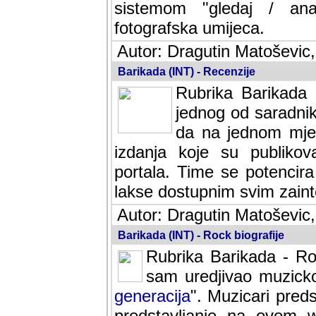
sistemom "gledaj / anal
fotografska umijeca.
Autor: Dragutin Matoševic,
Barikada (INT) - Recenzije
Rubrika Barikada -
jednog od saradnika
da na jednom mjes
izdanja koje su publik
portala. Time se potencira 
lakse dostupnim svim zain
Autor: Dragutin Matoševic,
Barikada (INT) - Rock biografije
Rubrika Barikada - Roc
sam uredjivao muzicko-
generacija
". Muzicari predst
predstavljanje na ovom w