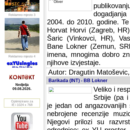
publikovan
dogadjanja
Reklamno mjesto 3
2004. do 2010. godine. Te i
Horvat Horvi (Zagreb, HR)
Šaric (Vinkovci, HR), Vas
Bane Lokner (Zemun, SRB)
imena, mnogima dobro zna
Reklamno mjesto 4
njihove izvjestaje.
Autor: Dragutin Matoševic,
Barikada (INT) - BB Lokner
Nedjelja
Veliko i res
09.08.2026.
Srbije (pa i
Optimizirano za
jedan od angazovanijih s
IE i 1024 x 768
nebrojene recenzije muzic
Njegovi prilozi su razvr
odrednice: ex YU prostor,