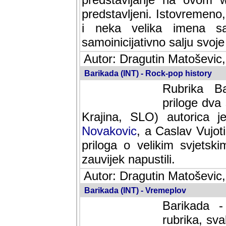
predstavljeni. Istovremen
i neka velika imena s
samoinicijativno salju svoje
Autor: Dragutin Matoševic,
Barikada (INT) - Rock-pop history
Rubrika Bari
dva saradnik
SLO) autorica je velikog s
Caslav Vujotic (Podgorica
velikim svjetskim umjetni
napustili.
Autor: Dragutin Matoševic,
Barikada (INT) - Vremeplov
Barikada -
rubrika, sva