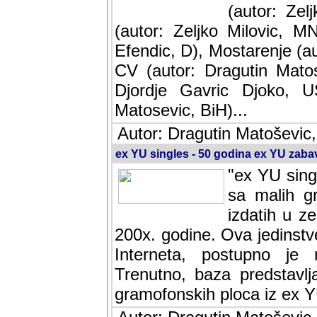
(autor: Ze
(autor: Zeljko Milovic, M
Efendic, D), Mostarenje (a
CV (autor: Dragutin Matos
Djordje Gavric Djoko, US
Matosevic, BiH)...
Autor: Dragutin Matoševic,
ex YU singles - 50 godina ex YU zab
"ex YU sing
sa malih g
izdatih u z
200x. godine. Ova jedinst
Interneta, postupno je nast
baza predstavlja informaci
ploca iz ex YU.