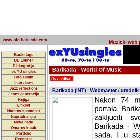
www.old.barikada.com
Muzicki web p
Backstage
BB Lokner
Diskografija
Barikada - World Of Music
ex YU singles
Foto album
undefined
Interviews
Jazz reflections
Barikada (INT) - Webmaster / urednik
Jeans generacija
Nakon 74 mj
Knjiga
Linkovi
portala Bari
Nadirov spomenar
zakljuciti 
Nagradna igra
Nove nade
Barikada - W
Omarov kutak
sada. I u sta
Portfolio
Recenzije