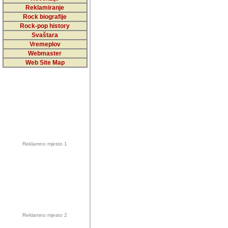
5,000 podstra
Reklamiranje
Rock biografije
da ga temelji
Rock-pop history
vrijednosti kojima smo sv
Svaštara
Vremeplov
Sretan sam da sam u protek
Webmaster
muzicare, svjedociti njih
Web Site Map
muzickim dogadjajima... Sr
mnogi saradnici koji su
doprinosili vrijednosti i v
sam da je i moj web hostin
imala razumijevanja za 
Reklamno mjesto 1
mnogobrojnim posjetitelj
Music, koji ste ga posjeciv
ovoga (nemalog) rada. Hva
Autor: Dragutin Matoševic,
Barikada (INT) - Backstage
Reklamno mjesto 2
Barikada -