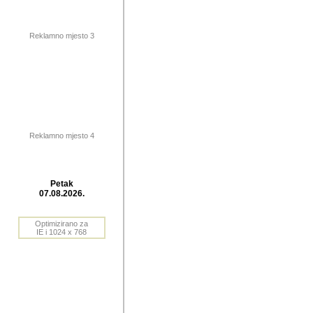
publikovan
dogadjanja
Reklamno mjesto 3
2004. do 2010. godine. Te i
Horvat Horvi (Zagreb, HR)
Šaric (Vinkovci, HR), Vas
Bane Lokner (Zemun, SRB)
imena, mnogima dobro zna
Reklamno mjesto 4
njihove izvjestaje.
Autor: Dragutin Matoševic,
Barikada (INT) - BB Lokner
Petak
Veliko i res
07.08.2026.
Srbije (pa i
Optimizirano za
jedan od angazovanijih s
IE i 1024 x 768
nebrojene recenzije muzic
Njegovi prilozi su razvr
odrednice: ex YU prostor,