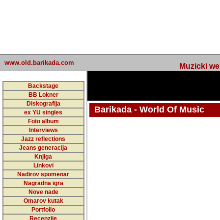
www.old.barikada.com
Muzicki web p
Backstage
BB Lokner
Diskografija
Barikada - World Of Music
ex YU singles
Foto album
undefined
Interviews
Jazz reflections
Barikada (INT) - Webmaster / urednik
Jeans generacija
Nakon 74 mj
Knjiga
Linkovi
portala Bari
Nadirov spomenar
zakljuciti 
Nagradna igra
Nove nade
Barikada - W
Omarov kutak
sada. I u sta
Portfolio
Recenzije