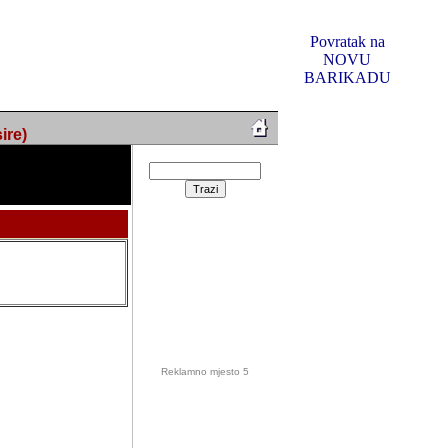
Povratak na
NOVU
BARIKADU
ire)
Reklamno mjesto 5