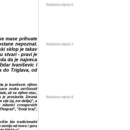
Reklamno mjesto 6
ke mase prihvate
ostane nepoznat.
ski sklop je takav
Reklamno mjesto 7
stvari - pravi je
eda da je najveca
dar Ivaniševic i
 do Triglava, od
da je Ivaniševic njihov
sace zvuka uvrštavali
le, ali se njihov otac,
slavila Zorana Kalezica
 zor-delija)", a ništa
 crnogorskih svadbenih
Reklamno mjesto 8
ji kraj", "Oj, Cetinje,
tradicionalni crnogorski
mora i gora - suptilnim