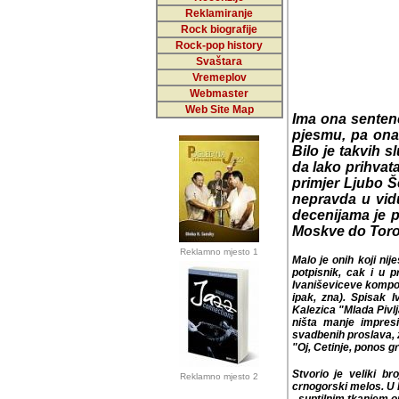
Reklamiranje
Rock biografije
Rock-pop history
Svaštara
Vremeplov
Webmaster
Web Site Map
Ima ona sentenc
pjesmu, pa ona
Bilo je takvih s
da lako prihvat
primjer Ljubo Š
nepravda u vidu
decenijama je p
Moskve do Toro
Reklamno mjesto 1
Malo je onih koji nij
potpisnik, cak i u 
Ivaniševiceve kompozi
ipak, zna). Spisak Iv
"Mlada Pivljanka", n
manje impresivni nis
proslava, zatim "Pod 
ponos grade", "Jedno j
Stvorio je veliki broj
Reklamno mjesto 2
melos. U Ivaniševicev