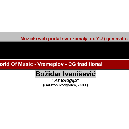
Muzicki web portal svih zemalja ex YU (i jos malo s
rld Of Music - Vremeplov - CG traditional
Božidar Ivanišević
"Antologija"
(Goraton, Podgorica, 2003.)