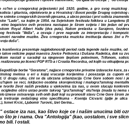
uje gradove i njihove stanovnike, "Od Igala do Ulcinja", "od Cetinja do Nikšica"
e ro?en u crnogorskoj prijestonici još 1920. godine, a gro svog muzickog 
olista i gitarista, otjelotvorio je u Hrvatskoj i Bosni poslije Drugog svjetskog
ve snimke crnogorskih izvornih pjesama, a ubrzo postao i prvi solista znamen
ske "Lado", sa kojim je 1954. na Svjetskom festivalu folklora u Langolenu (
i etno bogatstvo ovih prostora nastupao je širom svijeta i bio jedan od p
om Royal Albert Hallu (dva puta). Nakon prelaska u Sarajevo, šezdesetih, post
 "Ilidža", a osvaja i prve nagrade za interpretaciju i kompoziciju na "Beograds
. Živa crnogorska muzicka institucija danas živi u Prcanju, u Boki, a dane prov
 Ivaniševica prezentuje najplodonosniji period rada legende naše muzike, od 19
kve velicine poput maestra Jovice Petkovica i Dušana Radetica, dok su zvucni
astali u saradnji sa njegovom ljepšom polovinom, Trifonom, solistom Sarajev
 po licenci PGP RTS-a i Croatia Recordsa, od kojih su otkupljena prava za publi
išegodišnje borbe "Goratona", najjace crnogorske privatne izdavacke kuce, za 
inskog melosa u eri u kojoj vracanje korijenima i posezanje za cupom et
nd. U drugu ruku, cini se da ubrzana urbanizacija Crne Gore sobom nosi i 
su?ujem se reci, iskljucivo osobina skorojevickog i malogra?anskog mentalitet
tvorilo život naših predaka u vjekovima iza nas, u ovom slucaju konkretno - od
no oštro ustao protiv takvog "gra?anskog" otu?enja (mada tu nema ni "g" od 
ostvarenja svih onih ljudi koji su pronosili slavu Crne Gore širom zemaljske 
je ovdašnjeg etno specifikuma - Ksenija Cicvaric (gdje je ulica sa njenim imen
bomir ?urovic, Izet Gerina...
 ostace iza nas, kao štivo koje ce i našim unucima biti ozn
o što je i nama. Ova "Antologija" (kao, uostalom, i sve slicn
bili. I ostali.