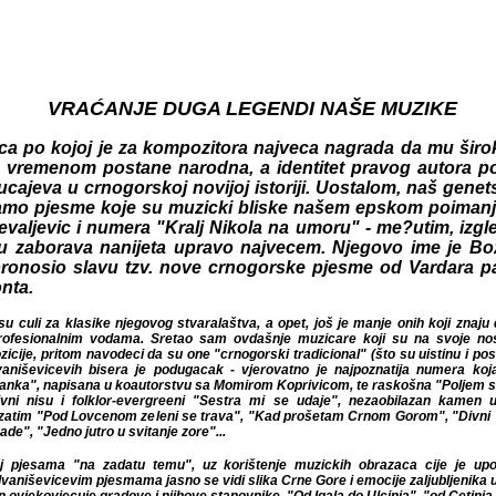
VRAĆANJE DUGA LEGENDI NAŠE MUZIKE
a po kojoj je za kompozitora najveca nagrada da mu širo
 vremenom postane narodna, a identitet pravog autora p
lucajeva u crnogorskoj novijoj istoriji. Uostalom, naš genet
amo pjesme koje su muzicki bliske našem epskom poimanju 
evaljevic i numera "Kralj Nikola na umoru" - me?utim, izgl
 zaborava nanijeta upravo najvecem. Njegovo ime je Boži
ronosio slavu tzv. nove crnogorske pjesme od Vardara pa
nta.
esu culi za klasike njegovog stvaralaštva, a opet, još je manje onih koji znaju 
profesionalnim vodama. Sretao sam ovdašnje muzicare koji su na svoje no
cije, pritom navodeci da su one "crnogorski tradicional" (što su uistinu i posta
aniševicevih bisera je podugacak - vjerovatno je najpoznatija numera koja je pro
apisana u koautorstvu sa Momirom Koprivicom, te raskošna "Poljem se vije (aj,
u i folklor-evergreeni "Sestra mi se udaje", nezaobilazan kamen u zidanici
Lovcenom zeleni se trava", "Kad prošetam Crnom Gorom", "Divni Titograd", "Don
utro u svitanje zore"...
 pjesama "na zadatu temu", uz korištenje muzickih obrazaca cije je uporište bio 
im pjesmama jasno se vidi slika Crne Gore i emocije zaljubljenika u zemlju od 