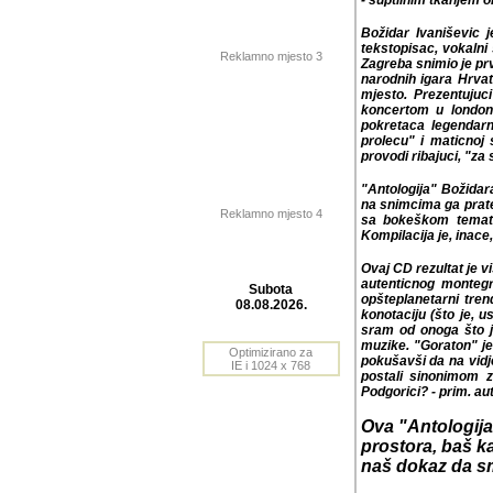
tkanjem on ovjekovjec
Božidar Ivaniševic j
tekstopisac, vokalni s
Reklamno mjesto 3
Zagreba snimio je pr
narodnih igara Hrvat
mjesto. Prezentujuc
koncertom u londonsk
legendarnog festivala
smotri narodne muzike
dušu".
"Antologija" Božidara
snimcima ga prate ta
Reklamno mjesto 4
bokeškom tematikom n
je, inace, realizovana
Ovaj CD rezultat je v
autenticnog montegr
opšteplanetarni tre
konotaciju (što je, u
Subota
sram od onoga što je 
08.08.2026.
"Goraton" je ocigled
da na vidjelo iznese 
sinonimom za tretiran
Optimizirano za
aut.), Ismet Krcic, Lju
IE i 1024 x 768
Ova "Antologija"
prostora, baš ka
naš dokaz da smo 