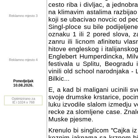
cesto riba i divljac, a jednobr
na klimavim astalima razbijao 
Reklamno mjesto 3
koji se ubacivao novcic od ped
Singl-ploce su bile podijeljen
oznaku 1 ili 2 pored slova, za
zanru ili licnom afinitetu vl
hitove engleskog i italijansk
Englebert Humperdincka, Milve
Reklamno mjesto 4
festivala u Splitu, Beogradu i
vinili old school narodnjaka -
Bilkic...
E, a kad bi maligani ucinili s
Ponedjeljak
10.08.2026.
svoje drumske krstarice, poci
luku izvodile slalom izmedju v
Optimizirano za
recke za slomljene case. Znal
IE i 1024 x 768
Muske pjesme.
Krenulo bi singlicom "Cajka i
koznim jaknama sa krznom bi tr