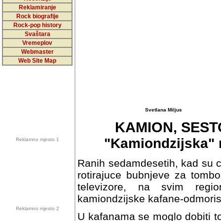
Reklamiranje
Rock biografije
Rock-pop history
Svaštara
Vremeplov
Webmaster
Web Site Map
Svetlana Miljus
KAMION, SEST
"Kamiondzijska" 
Reklamno mjesto 1
Ranih sedamdesetih, kad su c
rotirajuce bubnjeve za tombol
televizore, na svim regi
kamiondzijske kafane-odmoris
Reklamno mjesto 2
U kafanama se moglo dobiti topl