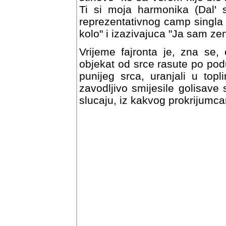
Ti si moja harmonika (Dal' 
reprezentativnog camp singla 
kolo" i izazivajuca "Ja sam z
Vrijeme fajronta je, zna se,
objekat od srce rasute po podu
punijeg srca, uranjali u top
zavodljivo smijesile golisave st
slucaju, iz kakvog prokrijum