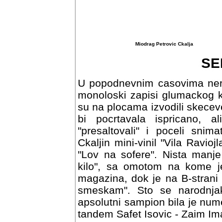
Miodrag Petrovic Ckalja
SE
U popodnevnim casovima nerij
monoloski zapisi glumackog ka
su na plocama izvodili skecev
bi pocrtavala ispricano, a
"presaltovali" i poceli snim
Ckaljin mini-vinil "Vila Raviojl
"Lov na sofere". Nista manje zan
sa omotom na kome je komicar
dok je na B-strani vanvreme
Sto se narodnjaka tice, m
sampion bila je numera "Hej, 
Safet Isovic - Zaim Imamovic.