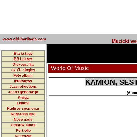
undefined
www.old.barikada.com
Muzicki web p
Backstage
BB Lokner
Diskografija
World Of Music
ex YU singles
Foto album
KAMION, SES
Interviews
Jazz reflections
Jeans generacija
(Autor
Knjiga
Linkovi
Nadirov spomenar
Nagradna igra
Nove nade
Omarov kutak
Portfolio
Recenzije