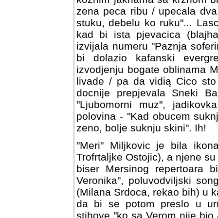
zena peca ribu / upecala dva
stuku, debelu ko ruku"... Lasc
kad bi ista pjevacica (blaj
izvijala numeru "Paznja soferi
bi dolazio kafanski everg
izvodjenju bogate oblinama Me
livade / pa da vidią Cico st
docnije prepjevala Sneki Bab
"Ljubomorni muz", jadikovk
polovina - "Kad obucem suknju
zeno, bolje suknju skini". Ih!
"Meri" Miljkovic je bila iko
Trofrtaljke Ostojic), a njene s
biser Mersinog repertoara bi
Veronika", poluvodviljski so
(Milana Srdoca, rekao bih) u k
da bi se potom preslo u ur
stihove "ko sa Verom nije bio /