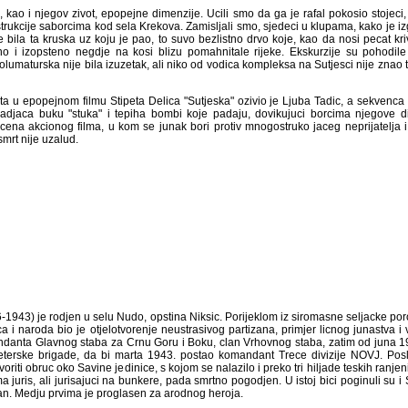
, kao i njegov zivot, epopejne dimenzije. Ucili smo da ga je rafal pokosio stojeci,
trukcije saborcima kod sela Krekova. Zamisljali smo, sjedeci u klupama, kako je 
je bila ta kruska uz koju je pao, to suvo bezlistno drvo koje, kao da nosi pecat kr
no i izopsteno negdje na kosi blizu pomahnitale rijeke. Ekskurzije su pohodil
 polumaturska nije bila izuzetak, ali niko od vodica kompleksa na Sutjesci nije znao
a u epopejnom filmu Stipeta Delica "Sutjeska" ozivio je Ljuba Tadic, a sekvenca 
jaca buku "stuka" i tepiha bombi koje padaju, dovikujuci borcima njegove divizi
 scena akcionog filma, u kom se junak bori protiv mnogostruko jaceg neprijatelja i
mrt nije uzalud.
943) je rodjen u selu Nudo, opstina Niksic. Porijeklom iz siromasne seljacke poro
 naroda bio je otjelotvorenje neustrasivog partizana, primjer licnog junastva i vj
a Glavnog staba za Crnu Goru i Boku, clan Vrhovnog staba, zatim od juna 1942
 brigade, da bi marta 1943. postao komandant Trece divizije NOVJ. Poslije proboja
c oko Savine jedinice, s kojom se nalazilo i preko tri hiljade teskih ranjenika i boles
li jurisajuci na bunkere, pada smrtno pogodjen. U istoj bici poginuli su i Savin ot
u prvima je proglasen za arodnog heroja.