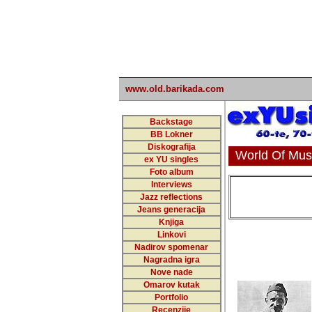
undefined
www.old.barikada.com
Backstage
BB Lokner
Diskografija
World Of Musi
ex YU singles
Foto album
Interviews
Jazz reflections
Jeans generacija
Knjiga
Linkovi
Nadirov spomenar
Nagradna igra
Nove nade
Omarov kutak
Portfolio
Recenzije