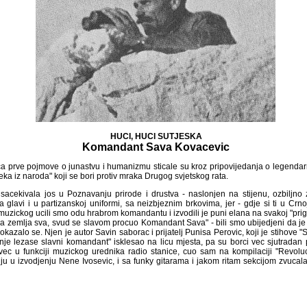
HUCI, HUCI SUTJESKA
Komandant Sava Kovacevic
 prve pojmove o junastvu i humanizmu sticale su kroz pripovijedanja o legenda
ka iz naroda" koji se bori protiv mraka Drugog svjetskog rata.
acekivala jos u Poznavanju prirode i drustva - naslonjen na stijenu, ozbiljno zagle
 u partizanskoj uniformi, sa neizbjeznim brkovima, jer - gdje si ti u Crnoj Gori vid
i smo odu hrabrom komandantu i izvodili je puni elana na svakoj "prigodnoj" prir
va, svud se slavom procuo Komandant Sava" - bili smo ubijedjeni da je to narodna
 Njen je autor Savin saborac i prijatelj Punisa Perovic, koji je stihove "Sto to huci 
slavni komandant" isklesao na licu mjesta, pa su borci vec sjutradan pjevali u kolon
muzickog urednika radio stanice, cuo sam na kompilaciji "Revolucionarne pj
ju Nene Ivosevic, i sa funky gitarama i jakom ritam sekcijom zvucala je jos mocnij