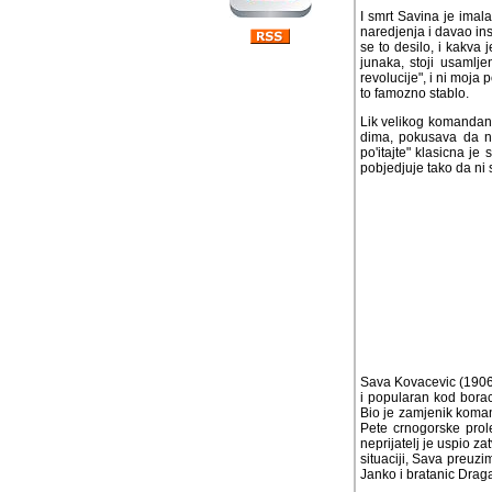
I smrt Savina je imala
naredjenja i davao ins
se to desilo, i kakva 
junaka, stoji usamlje
revolucije", i ni moja
to famozno stablo.
Lik velikog komandant
dima, pokusava da nad
po'itajte" klasicna je
pobjedjuje tako da ni s
Sava Kovacevic (1906-1
popularan kod boraca i
je zamjenik komandant
crnogorske proleterske
je uspio zatvoriti obru
Sava preuzima juris, a
bratanic Dragan. Medj