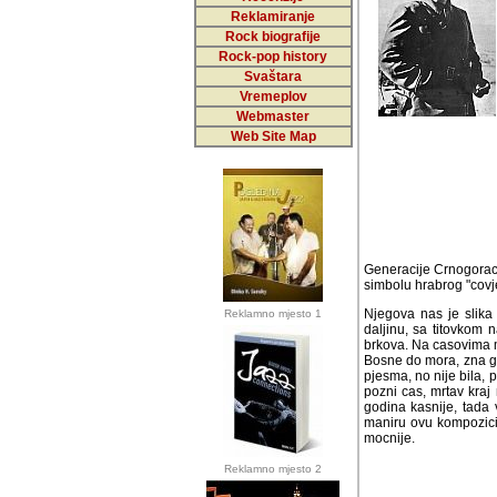
Reklamiranje
Rock biografije
Rock-pop history
Svaštara
Vremeplov
Webmaster
Web Site Map
Generacije Crnogoraca
simbolu hrabrog "covje
Njegova nas je slika s
Reklamno mjesto 1
sa titovkom na glavi i
casovima muzickog ucil
mora, zna ga zemlja s
nije bila, pokazalo se.
mrtav kraj nje lezase 
tada vec u funkciji 
kompoziciju u izvodjen
Reklamno mjesto 2