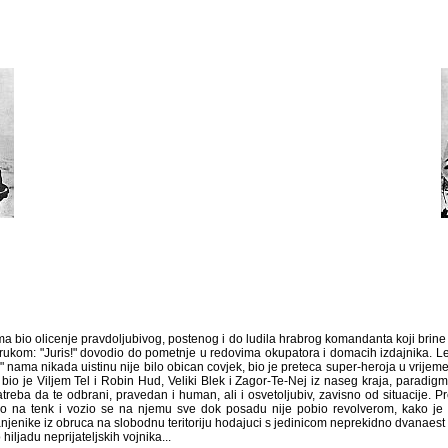
ma bio olicenje pravdoljubivog, postenog i do ludila hrabrog komandanta koji brine o
ukom: "Juris!" dovodio do pometnje u redovima okupatora i domacih izdajnika. Leg
ama nikada uistinu nije bilo obican covjek, bio je preteca super-heroja u vrijem
bio je Viljem Tel i Robin Hud, Veliki Blek i Zagor-Te-Nej iz naseg kraja, paradi
zatreba da te odbrani, pravedan i human, ali i osvetoljubiv, zavisno od situacije. P
io na tenk i vozio se na njemu sve dok posadu nije pobio revolverom, kako je 
jenike iz obruca na slobodnu teritoriju hodajuci s jedinicom neprekidno dvanaest
iljadu neprijateljskih vojnika...