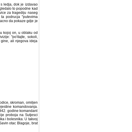
 s ledja, dok je izdavao
izgledalo to popodne kad
ivice za tragediju naseg
e ta podrucja "putevima
 tacno da pokaze gdje je
u kojoj on, u oblaku od
je: "po'itajte, sokoli,
 gine, ali njegova ideja
dice, skroman, omiljen i
estine komandovanja. Bio
. godine komandant Pete
 na Sutjesci neprijatelj
nika. U takvoj situaciji,
ac Blagoje, brat Janko i