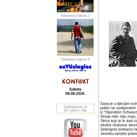
Reklamno mjesto 3
Reklamno mjesto 4
Subota
08.08.2026.
Sava je u djecijim oci
poklic sa uzdignutom r
Optimizirano za
"Operation Schwarz" n
IE i 1024 x 768
Group niko nije znao, 
Strica koji je tu kad 
okolini Grahova skoc
Zelengore prebacio ran
Javorku zarobio preko h