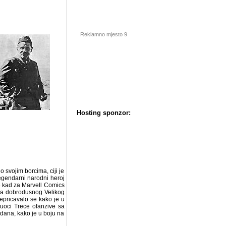
Reklamno mjesto 9
Hosting sponzor:
 svojim borcima, ciji je
endarni narodni heroj iz
e kad za Marvell Comics
gma dobrodusnog Velikog
repricavalo se kako je u
uoci Trece ofanzive sa
 dana, kako je u boju na