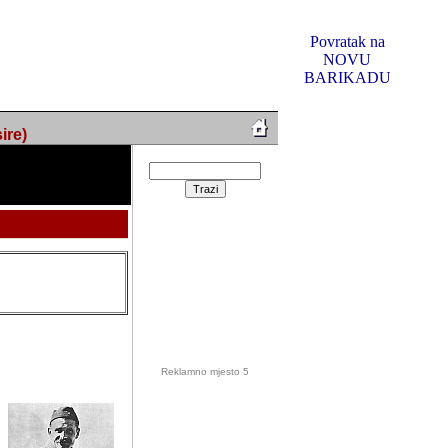
Povratak na
NOVU
BARIKADU
ire)
Reklamno mjesto 5