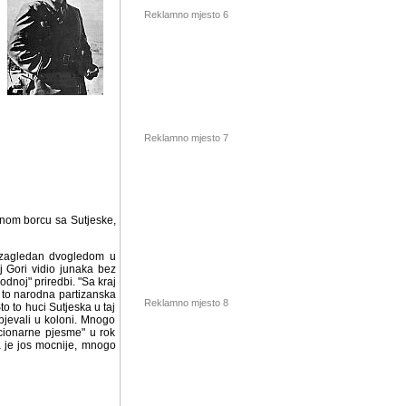
Reklamno mjesto 6
Reklamno mjesto 7
rnom borcu sa Sutjeske,
dan dvogledom u daljinu,
io junaka bez brkova. Na
edbi. "Sa kraj Bosne do
 partizanska pjesma, no
Sutjeska u taj pozni cas,
i. Mnogo godina kasnije,
esme" u rok maniru ovu
Reklamno mjesto 8
e, mnogo mocnije.