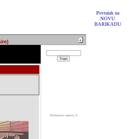
Povratak na
NOVU
BARIKADU
ire)
Reklamno mjesto 5