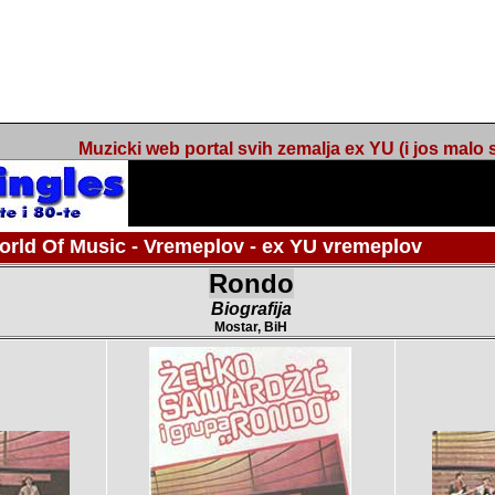
Muzicki web portal svih zemalja ex YU (i jos malo s
orld Of Music - Vremeplov - ex YU vremeplov
Rondo
Biografija
Mostar, BiH