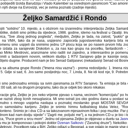
pobijediti Izolda Barudzija i Vlado Kalember sa osrednjom pjesmicom "Cao amore". 
njih dvoje na Evroviziji, vec je svima poznato (zadnje mjesto).
Željko Samardžić i Rondo
ili "solidno" 10. mjesto, a s obzirom na izvanrednu interpretaciju Zeljka Sama
like, dobili smo priliku da sljedece, 1986. godine, idemo na festival u Opatiji. 
ca, "Sve zbog jednog pogleda", medjutim, Zeljku je tada, na zalost, "puklo" g
 na VMA, tako da je nasa, uspjesno zapoceta jugoslavenska karijera bila re
menu smo uspjeli da snimimo jednu LP plocu koja se po nasem prvom hitu zva
izdata za sarajevski Diskoton u, za nas kao grupu na pocetku, fantasticnih - 10,00
estrovic, aranzmane smo radili svi zajedno, a interesantno je pomenuti da smo t
njem novom, velikom studiju 1 RTV Sarajevo gdje je kasnije svoju plocu "Uspavank
cent nam je bio Senad Galijasevc (nekadasnji Senad od Bosne, odnosno Senna M)
 sa albuma grupe Rondo ("Imena nisu vazna") - prema redoslijedu: 1. Imena nis
5. Gdje si sad, 6. Jos samo posljednju noc, 7. Linda, 8. Ne idi kod nje, 9. Potrebn
i smo jednosatnu emisiju sa svim pjesmama za RTV Sarajevo. Ta emisija je bil
:00 sati, ali na drugom programu, tako da je odjek bio skoro nikakav.
cije grla, Zeljko je jos neko vrijeme pjevao s nama, vecinom "komercijalu" po h
 razisli zbog licnih nesuglasica. Mi smo svirali jos oko godinu dana u postavi s
renutno s mnogo uspjeha nastupa u poznatoj mostarsko grupi MOSTAR SEV
 samostalnu karijeru. Zeljko je snimio himnu fudbalskog kluba Velez, "Rodj
eno. Snimio je i dva CD-a sa takozvanom mjesavinom folka i pop muzike. Par p
 kad nam dodju sijede" i "Zagrli me, poljubi me"), a na jednom CD-u je bio i kasn
ca, "Puce grom u srcu mom". Jednu od pjesama Zeljko je otpjevao u duetu sa
Jasn
nu mu je komponovao i pokojni doktor
Dzenan Salkovic
("Zasviraj druze"). Nekolik
Metrovic. Pocetkom rata u BiH, Zeljko odlazi u Beograd, a sve ostalo je manje vise 