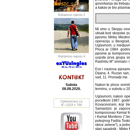
govorkanja da trebaju 
a kakav je bio plasman 
Reklamno mjesto 3
Mi smo u Skopju osvoj
utisak kod skopske pub
pjesmu Mirka Mestrovi
operaciju u Beograd,
Uglavnom, u medjuvre
Ploca je 1984. godine 
je komponovao Mirko M
Reklamno mjesto 4
grupa snimili u tadas
i Bijelo dugme. Produ
Evo i naslova pjesama
Dijana, 4. Ruzan san, 
sad, 11. Pronadji me.
Subota
Nakon te ploce snimil
08.08.2026.
terminu, u subotu u 20
Uglavnom, nakon opera
pocetkom 1987. godine
Optimizirano za
Kovacevicem, koji t
IE i 1024 x 768
Samardzic je zapoceo
komponovao Kemal Mont
Kemal Monteno ("Jednom
pokojnog Fadila Toski
okice zelene"), a jed
stari saradnik - Mirko 