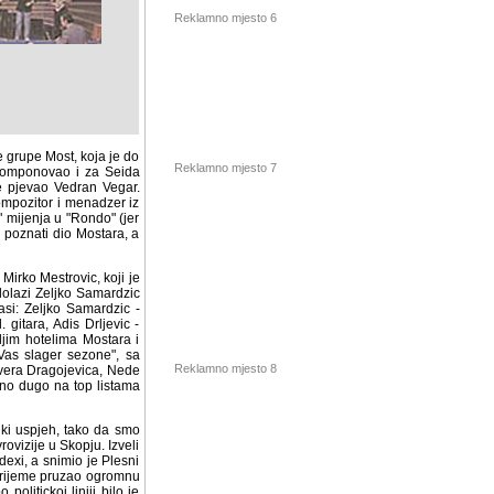
Reklamno mjesto 6
 grupe Most, koja je do
h komponovao i za Seida
e pjevao Vedran Vegar.
kompozitor i menadzer iz
Reklamno mjesto 7
 mijenja u "Rondo" (jer
 poznati dio Mostara, a
Mirko Mestrovic, koji je
zi Zeljko Samardzic koji
jko Samardzic - vokal,
s Drljevic - bubnjevi, te
stara i okoline (hoteli
zone", sa pjesmom Mirka
ojevica, Nede Ukraden i
top listama nekih radio
Reklamno mjesto 8
spjeh, tako da smo dobili
je u Skopju. Izveli smo
exi, a snimio je Plesni
 vrijeme pruzao ogromnu
olitickoj liniji bilo je