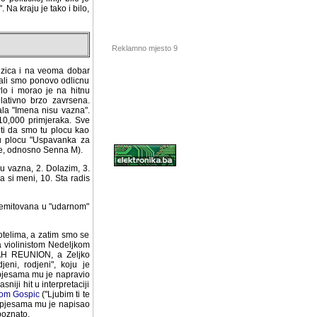
Na kraju je tako i bilo,
rdzica i na veoma dobar
Reklamno mjesto 9
Imali smo ponovo odlicnu
rlo i morao je na hitnu
lativno brzo zavrsena.
la "Imena nisu vazna".
0 primjeraka. Sve pjesme
u plocu kao uopste prva
a za Radmilu M" snimalo
.
u vazna, 2. Dolazim, 3.
a si meni, 10. Sta radis
Hosting sponzor:
a emitovana u "udarnom"
otelima, a zatim smo se
a violinistom Nedeljkom
DAH REUNION, a Zeljko
eni, rodjeni", koju je
jesama mu je napravio i
iji hit u interpretaciji
om Gospic
("Ljubim ti te
o pjesama mu je napisao
poznato.