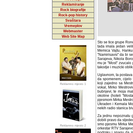
Reklamiranje
Rock biografije
Rock-pop history
Svaštara
Vremeplov
Webmaster
Web Site Map
Sto se tice grupe Ron
tada imala jedan veli
Memica Vajtu, Hanku 
"Namirisavsi" da bi se
Sarajeva, Nikola Boro
mu je "Most" zvucalo 
takodje i muzicki oblik
Uglavnom, ta postava g
da spomenem, cijelo to
zajedno sa Mestrovic
Reklamno mjesto 1
Mirko Mestrovic - kompo
moja malenkost, Marko
"Mostar", "Ruza", "Ne
Mestrovica "Imena nis
Kemala Montena. Pjesma
stanica bivse Juge.
Za jednu nepoznatu grup
pravo da sljedece, 19
pjesmu Mirka Mestrovi
Reklamno mjesto 2
orkestar RTV Sarajevo.
podrsku i snagu da ist