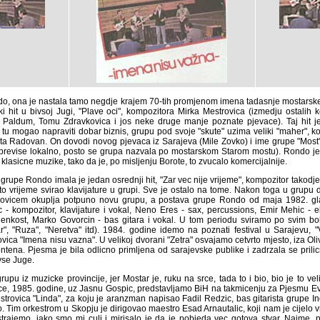
do, ona je nastala tamo negdje krajem 70-tih promjenom imena tadasnje mostarske
ki hit u bivsoj Jugi, "Plave oci", kompozitora Mirka Mestrovica (izmedju ostali
Paldum, Tomu Zdravkovica i jos neke druge manje poznate pjevace). Taj hit j
 tu mogao napraviti dobar biznis, grupu pod svoje "skute" uzima veliki "maher", 
ta Radovan. On dovodi novog pjevaca iz Sarajeva (Mile Zovko) i ime grupe "Most"
previse lokalno, posto se grupa nazvala po mostarskom Starom mostu). Rondo je
 klasicne muzike, tako da je, po misljenju Borote, to zvucalo komercijalnije.
rupe Rondo imala je jedan osrednji hit, "Zar vec nije vrijeme", kompozitor takodje 
 vrijeme svirao klavijature u grupi. Sve je ostalo na tome. Nakon toga u grupu dola
em okuplja potpuno novu grupu, a postava grupe Rondo od maja 1982. glasi: Zel
zitor, klavijature i vokal, Neno Eres - sax, percussions, Emir Mehic - el. gitara, Adi
 Govorcin - bas gitara i vokal. U tom periodu sviramo po svim boljim hotelima Mo
retva" itd). 1984. godine idemo na poznati festival u Sarajevu, "Vas slager se
u vazna". U velikoj dvorani "Zetra" osvajamo cetvrto mjesto, iza Olivera Drag
 je bila odlicno primljena od sarajevske publike i zadrzala se prilicno dugo na 
u iz muzicke provincije, jer Mostar je, ruku na srce, tada to i bio, bio je to veliki u
85. godine, uz Jasnu Gospic, predstavljamo BiH na takmicenju za Pjesmu Evrovizi
ca "Linda", za koju je aranzman napisao Fadil Redzic, bas gitarista grupe Ind
 Tim orkestrom u Skopju je dirigovao maestro Esad Arnautalic, koji nam je cijelo
rajemo, iako smo mi culi i mirisalo je da je pobjeda vec gotova stvar. Naime, po p