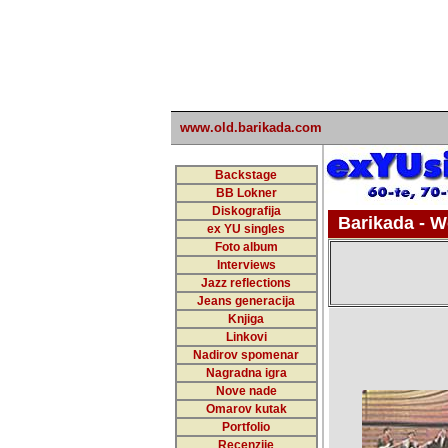
undefined
www.old.barikada.com
Backstage
BB Lokner
Diskografija
Barikada - W
ex YU singles
Foto album
Interviews
Jazz reflections
Jeans generacija
Knjiga
Linkovi
Nadirov spomenar
Nagradna igra
Nove nade
Omarov kutak
Portfolio
Recenzije