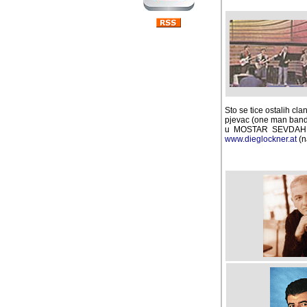
Sto se tice ostalih cl
pjevac (one man band) 
u MOSTAR SEVDAH REU
www.dieglockner.at
(na