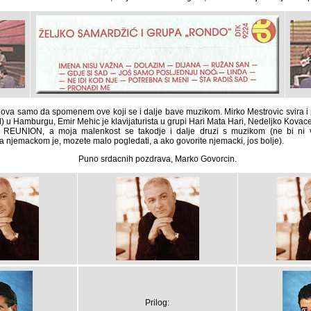
anova samo da spomenem ove koji se i dalje bave muzikom. Mirko Mestrovic svira i
u Hamburgu, Emir Mehic je klavijaturista u grupi Hari Mata Hari, Nedeljko Kovacevi
NION, a moja malenkost se takodje i dalje druzi s muzikom (ne bi ni val
 njemackom je, mozete malo pogledati, a ako govorite njemacki, jos bolje).
Puno srdacnih pozdrava, Marko Govorcin.
Prilog: