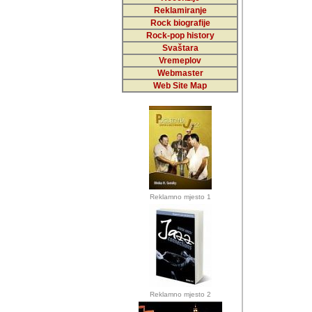
Reklamiranje
Rock biografije
Autor: Dragutin Matoše
Rock-pop history
Barikada (INT)
Svaštara
Vremeplov
Webmaster
Web Site Map
Autor: Dragutin Matoše
Barikada (INT)
odrednice: ex YU pros
Njegovi prilozi su je
Reklamno mjesto 1
posjetiteljima ovog we
Autor: Dragutin Matoše
Barikada (INT) 
Barikada - Diskog
prostor). Te pril
(Bar, MNE), Tomica Ra
citaju.
Reklamno mjesto 2
Autor: Dragutin Matoše