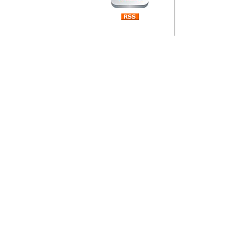
Barikada (INT) 
Rubri
je da
ovog 
zaint
Autor: Dragutin Matoše
Barikada (INT) 
Rubrika Bari
"
Jeans gener
bili komplet
muzicke scene
Autor: Dragutin Matoše
Barikada (INT)
zauvijek napustili.
Autor: Dragutin Matoše
Barikada (INT)