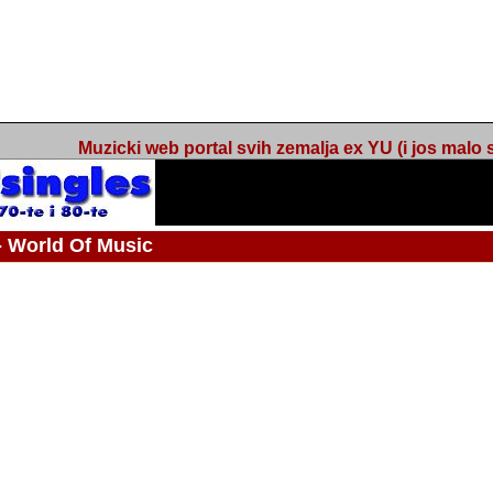
Muzicki web portal svih zemalja ex YU (i jos malo s
orld Of Music
ned
 - Webmaster / urednik
Nakon 74 mjeseca svakodnevnog updatea web portala Barikada - World O
zakljuciti svoj rad. "Zamrzavam" web portal Barikada - World Of Music u stanj
stanju "hibernacije", sa svojih vise od 5,000 podstranica, on vam daje dov
temeljito iscitavate, da istrazujete muzicke vrijednosti kojima smo svi svjedocili
Sretan sam da sam u proteklom periodu imao priliku sretati razne muzicar
uspjesima, prisustvovati raznim muzickim dogadjajima... Sretan sam da su 
mnogi saradnici koji su svojim prilozima (informacijama) doprinosili vrijednost
web portala. Sretan sam da je i moj web hosting provider, tuzlanska f
razumijevanja za moj "hobby". Zahvalan sam i vama, mnogobrojnim posje
Barikada - World Of Music, koji ste ga posjecivali i koji ste bili osnovni razl