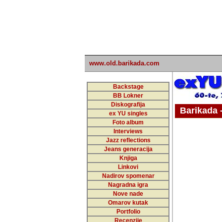
www.old.barikada.com
Backstage
BB Lokner
Diskografija
Barikada - W
ex YU singles
Foto album
undefi
Interviews
Jazz reflections
Barikada (INT)
Jeans generacija
Knjiga
Linkovi
Nadirov spomenar
Nagradna igra
Nove nade
Omarov kutak
Portfolio
Recenzije