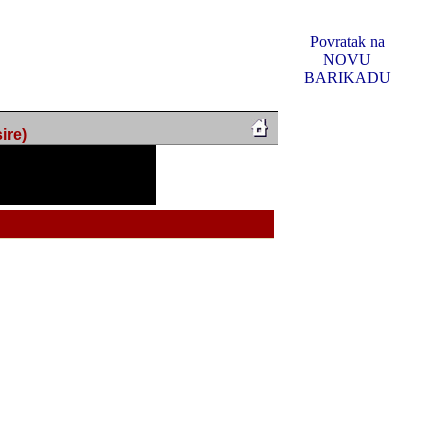
Povratak na
NOVU
BARIKADU
ire)
f Music, odlucio sam
u u kakvom je sada. I u
oljno materijala da ga
 ili su se nekada desile.
e, svjedociti njihovim
me na tom putu pratili
i i visem rejtingu ovog
Reklamno mjesto 5
irma "Leftor", imala
titeljima web portala
og svega ovoga (nemalog)