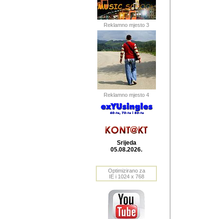
Barikada (INT) 
Barikada - In
saznavao sam
Reklamno mjesto 3
priloge dali 
Horvat Horvi 
Autor: Dragutin Matoše
Barikada (INT) 
(Velika Ludina, HR). N
Reklamno mjesto 4
Autor: Dragutin Matoše
Barikada (INT)
Srijeda
05.08.2026.
Autor: Dragutin Matoše
Barikada (INT) 
Optimizirano za
IE i 1024 x 768
Barikada - Po
predstavljanj
najcesce od s
zainteresovani sistemo
Autor: Dragutin Matoše