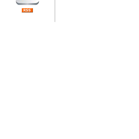
jedan od rijetkih koji je n
Njegovi prilozi su jedan od
i ponosan sam da je svoj
posjetiteljima ovog web por
Autor: Dragutin Matoševic,
Barikada (INT) - Diskografija
Barikada - Diskografija
muzicki albumi izdati u Reg
prostor). Te priloge su n
(Zagreb, HR), Milan B. Po
(Bar, MNE), Tomica Racic 
(Velika Ludina, HR)... Nj
citaju.
Autor: Dragutin Matoševic,
Barikada (INT) - Interviews