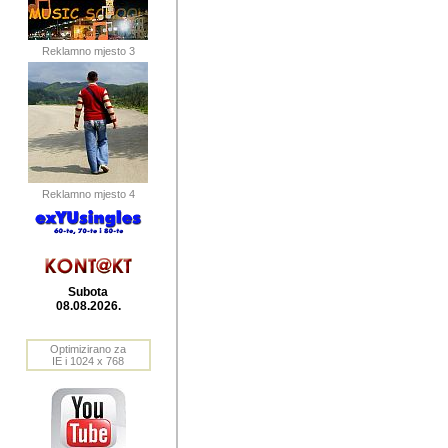
publikovan
dogadjanja
Reklamno mjesto 3
2004. do 2010. godine. Te i
Horvat Horvi (Zagreb, HR)
Šaric (Vinkovci, HR), Vas
Bane Lokner (Zemun, SRB)
imena, mnogima dobro zna
Reklamno mjesto 4
njihove izvjestaje.
Autor: Dragutin Matoševic,
Barikada (INT) - BB Lokner
Subota
Veliko i res
08.08.2026.
Srbije (pa i
Optimizirano za
jedan od angazovanijih s
IE i 1024 x 768
nebrojene recenzije muzic
Njegovi prilozi su razvr
odrednice: ex YU prostor,