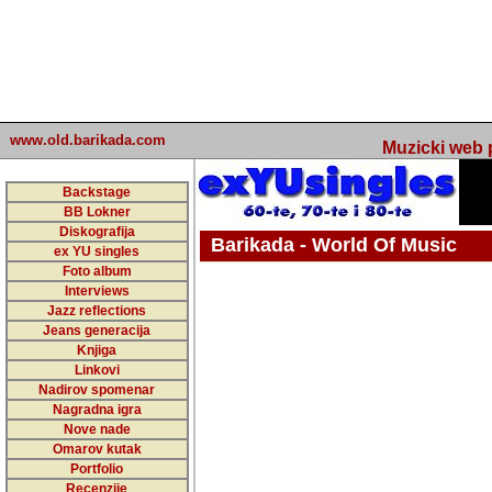
www.old.barikada.com
Muzicki web p
Backstage
BB Lokner
Diskografija
Barikada - World Of Music
ex YU singles
Foto album
undefined
Interviews
Jazz reflections
Barikada (INT) - Webmaster / urednik
Jeans generacija
Nakon 74 mj
Knjiga
Linkovi
portala Bari
Nadirov spomenar
zakljuciti 
Nagradna igra
Nove nade
Barikada - W
Omarov kutak
sada. I u sta
Portfolio
Recenzije