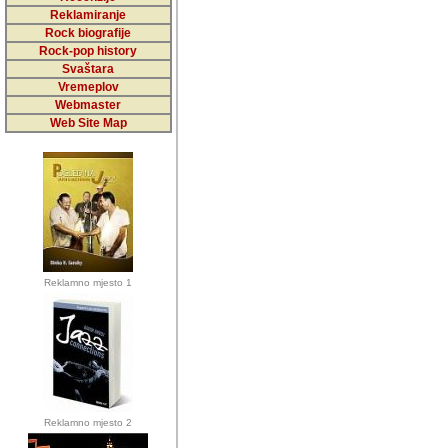
5,000 podstra
Reklamiranje
Rock biografije
da ga temelji
Rock-pop history
vrijednosti kojima smo sv
Svaštara
Vremeplov
Sretan sam da sam u protek
Webmaster
muzicare, svjedociti njih
Web Site Map
muzickim dogadjajima... Sr
mnogi saradnici koji su
doprinosili vrijednosti i v
sam da je i moj web hostin
imala razumijevanja za 
Reklamno mjesto 1
mnogobrojnim posjetitelj
Music, koji ste ga posjeciv
ovoga (nemalog) rada. Hva
Autor: Dragutin Matoševic,
Barikada (INT) - Backstage
Reklamno mjesto 2
Barikada -